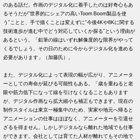
のある話だ。作画のデジタル化に着手したのは好奇心もあ
るそうだが"世界的にシェアの高いToom Boom製品を使
う"ことと、手で描くことは変えずに"今後4Kや8Kに関する
技術進歩が進む中でどう対応していくか探る"という理由が
あるという。「鉛筆の線はいずれ解像度的な限界がやって
くるでしょう。その日のために今からデジタル化を進める
必要があります」（加藤氏）。
また、デジタル化によって表現の幅が広がり、アニメータ
ーとしての寿命が延びる可能性もある。「歳を重ねると老
眼や筋力低下になって線を引けなくなることもあります
が、デジタル作画なら拡大縮小も補正もできます。現在の
制作スタイルは東京一極集中のため、実家や地元へ帰ると
アニメーションの仕事はほぼなく、アニメーターを引退せ
ざるを得ません。しかしデジタルなら離れた地域でも仕事
ができます。会社としては育てた人材が離れてもその地で