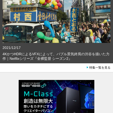
2021/12/17
4KかつHDRによるVFXによって、バブル景気終焉の渋谷を描いた力
作｜Netflixシリーズ『全裸監督 シーズン2』
特集一覧を見る