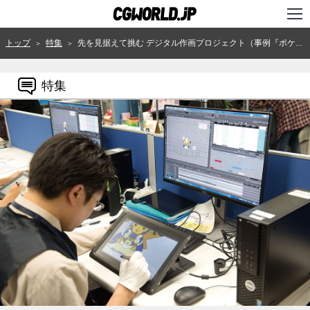
TOP
トップ
特集
先を見据えて挑む デジタル作画プロジェクト（事例『ポケットモンスターXY＆Z』：オー・エル・エム）
＞
＞
インタビュー
特集
ニュース
特集
連載
用語辞典
スタジオ
講座
SHOP
クリエイターズID