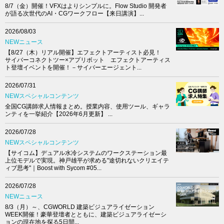
8/7（金）開催！VFXはよりシンプルに。Flow Studio 開発者
が語る次世代のAI・CGワークフロー【来日講演】...
2026/08/03
NEWニュース
【8/27（木）リアル開催】エフェクトアーティスト必見！
サイバーコネクトツー×アプリボット エフェクトアーティス
ト登壇イベントを開催！－サイバーエージェント...
2026/07/31
NEWスペシャルコンテンツ
全国CG講師求人情報まとめ。授業内容、使用ツール、ギャラ
ンティを一挙紹介【2026年6月更新】 ...
2026/07/28
NEWスペシャルコンテンツ
【サイコム】デュアル水冷システムのワークステーション最
上位モデルで実現。神戸雄平が求める"途切れないクリエイテ
ィブ思考"｜Boost with Sycom #05...
2026/07/28
NEWニュース
8/3（月）～、CGWORLD 建築ビジュアライゼーション
WEEK開催！豪華登壇者とともに、建築ビジュアライゼーシ
ョンの現在地を探る5日間...