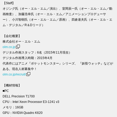
【Staff】
オジング氏（オー・エル・エム／演出）、室岡辰一氏（オー・エル・エム／動
画検査）、加藤浩幸氏（オー・エル・エム／アニメーションプロデューサ
ー）、小川智樹氏（オー・エル・エム／原画）、四倉達夫氏（オー・エル・エ
ム・デジタル／R＆Dリード）
【会社概要】
株式会社オー・エル・エム
olm.co.jp
デジタル作画スタッフ：6名（2015年11月現在）
デジタル作画導入時期：2015年4月
代表作にはアニメ『ポケットモンスター』シリーズ、 『妖怪ウォッチ』などが
ある。現在人材募集中！
olm.co.jp/recruit/
【機材情報】
■PC
DELL Precision T1700
CPU：Intel Xeon Processor E3-1241 v3
メモリ：16GB
GPU：NVIDIA Quadro K620