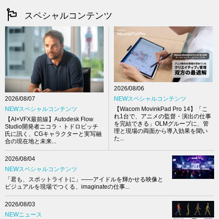
スペシャルコンテンツ
2026/08/06
NEWスペシャルコンテンツ
2026/08/07
【Wacom MovinkPad Pro 14】「こ
NEWスペシャルコンテンツ
れ1台で、アニメの監督・演出の仕事
【AI×VFX最前線】Autodesk Flow
を完結できる」OLMグループに、管
Studio開発者ニコラ・トドロビッチ
理と現場の両面から導入効果を聞い
氏に訊く、CGキャラクターと実写融
た...
合の現在地と未来...
2026/08/04
NEWスペシャルコンテンツ
「君も、スポットライトに」――アイドルを輝かせる映像と
ビジュアルを現場でつくる、imaginateの仕事...
2026/08/03
NEWニュース