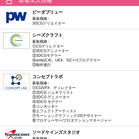
新着求人情報
ピーダブリュー
募集職種：
3DCGクリエイター
シーズクラフト
募集職種：
①CGディレクター
②3DCGアニメーター
③3DCGモデラー
④unity(C#)、UE4、5(C++)プログラマー
⑤制作進行
コンセプトラボ
募集職種：
①CG/VFX ディレクター
②3DCG ジェネラリスト
③3DCG アニメーター
④3DCG モデラー
⑤コンポジター
⑥エフェクトアーティスト
⑦モーショングラフィック/2Dデザイナー
⑧プロデューサー/プロダクションマネージャー
ソードケインズスタジオ
募集職種：