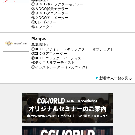
①３DCGキャラクターモデラー
②３DCG背景モデラー
③３DCGアニメーター
④２DCGアニメーター
⑤UIデザイナー
⑥エフェクト
Manjuu
募集職種：
①3DCGデザイナー（キャラクター・オブジェクト）
②3DCGアニメーター
③3DCGエフェクトアーティスト
④テクニカルアーティスト
⑤イラストレーター（メカニック）
新着求人一覧を見る