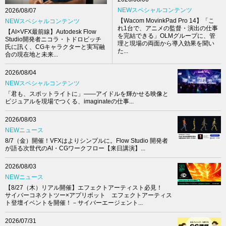
NEWスペシャルコンテンツ
2026/08/07
【Wacom MovinkPad Pro 14】「こ
NEWスペシャルコンテンツ
れ1台で、アニメの監督・演出の仕事
【AI×VFX最前線】Autodesk Flow
を完結できる」OLMグループに、管
Studio開発者ニコラ・トドロビッチ
理と現場の両面から導入効果を聞い
氏に訊く、CGキャラクターと実写融
た...
合の現在地と未来...
2026/08/04
NEWスペシャルコンテンツ
「君も、スポットライトに」――アイドルを輝かせる映像と
ビジュアルを現場でつくる、imaginateの仕事...
2026/08/03
NEWニュース
8/7（金）開催！VFXはよりシンプルに。Flow Studio 開発者
が語る次世代のAI・CGワークフロー【来日講演】...
2026/08/03
NEWニュース
【8/27（木）リアル開催】エフェクトアーティスト必見！
サイバーコネクトツー×アプリボット エフェクトアーティス
ト登壇イベントを開催！－サイバーエージェント...
2026/07/31