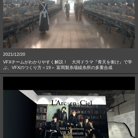
2021/12/20
VFXチームがわかりやすく解説！ 大河ドラマ『青天を衝け』で学
ぶ、VFXのつくり方＜19＞ 富岡製糸場繰糸所の多重合成