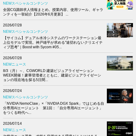
NEWスペシャルコンテンツ
全国CG講師求人情報まとめ。授業内容、使用ツール、ギャラ
ンティを一挙紹介【2026年6月更新】 ...
2026/07/28
NEWスペシャルコンテンツ
【サイコム】デュアル水冷システムのワークステーション最
上位モデルで実現。神戸雄平が求める"途切れないクリエイテ
ィブ思考"｜Boost with Sycom #05...
2026/07/28
NEWニュース
8/3（月）～、CGWORLD 建築ビジュアライゼーション
WEEK開催！豪華登壇者とともに、建築ビジュアライゼーシ
ョンの現在地を探る5日間...
2026/07/24
NEWスペシャルコンテンツ
「NVIDIA NemoClaw」×「NVIDIA DGX Spark」ではじめる自
分専用AIエージェント 第1回：「自分専用AIエージェント」
をつくる時代へ...
2026/07/14
NEWニュース