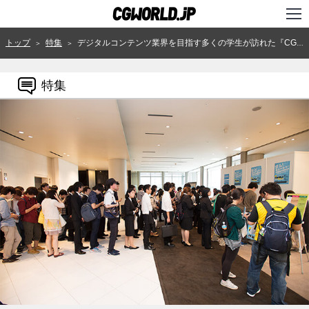
TOP
トップ
特集
デジタルコンテンツ業界を目指す多くの学生が訪れた『CGWORLD Entry Live vol.3』をレポート
＞
＞
インタビュー
特集
ニュース
特集
連載
用語辞典
スタジオ
講座
SHOP
クリエイターズID