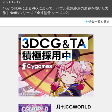
2021/12/17
4KかつHDRによるVFXによって、バブル景気終焉の渋谷を描いた力
作｜Netflixシリーズ『全裸監督 シーズン2』
特集一覧を見る
月刊CGWORLD