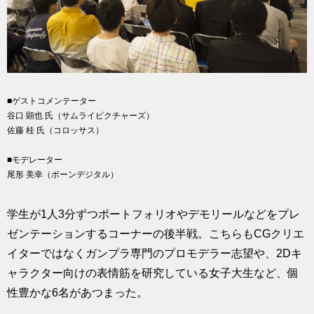
■ゲストコメンテーター
谷口 顕也 氏（サムライピクチャーズ）
佐藤 桂 氏（コロッサス）
■モデレーター
尾形 美幸（ボーンデジタル）
学生が1人3分ずつポートフォリオやデモリールなどをプレ
ゼンテーションするコーナーの後半戦。こちらもCGクリエ
イターではなくガンプラ専門のプロモデラー志望や、2Dキ
ャラクター向けの表情筋を研究している女子大生など、個
性豊かな6名があつまった。