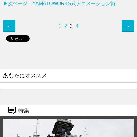
▶次ページ：︎YAMATOWORKS式アニメーション術
1
2
3
4
＜
＞
あなたにオススメ
特集