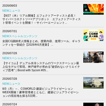
2026/08/03
NEWニュース
【8/27（木）リアル開催】エフェクトアーティスト必見！
サイバーコネクトツー×アプリボット エフェクトアーティス
ト登壇イベントを開催！－サイバーエージェント...
2026/07/31
NEWスペシャルコンテンツ
全国CG講師求人情報まとめ。授業内容、使用ツール、ギャラ
ンティを一挙紹介【2026年6月更新】 ...
2026/07/28
NEWスペシャルコンテンツ
【サイコム】デュアル水冷システムのワークステーション最
上位モデルで実現。神戸雄平が求める"途切れないクリエイテ
ィブ思考"｜Boost with Sycom #05...
2026/07/28
NEWニュース
8/3（月）～、CGWORLD 建築ビジュアライゼーション
WEEK開催！豪華登壇者とともに、建築ビジュアライゼーシ
ョンの現在地を探る5日間...
2026/07/24