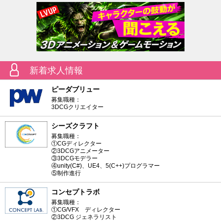
新着求人情報
ピーダブリュー
募集職種：
3DCGクリエイター
シーズクラフト
募集職種：
①CGディレクター
②3DCGアニメーター
③3DCGモデラー
④unity(C#)、UE4、5(C++)プログラマー
⑤制作進行
コンセプトラボ
募集職種：
①CG/VFX ディレクター
②3DCG ジェネラリスト