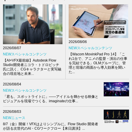
2026/08/06
NEWスペシャルコンテンツ
2026/08/07
【Wacom MovinkPad Pro 14】「こ
NEWスペシャルコンテンツ
れ1台で、アニメの監督・演出の仕事
【AI×VFX最前線】Autodesk Flow
を完結できる」OLMグループに、管
Studio開発者ニコラ・トドロビッチ
理と現場の両面から導入効果を聞い
氏に訊く、CGキャラクターと実写融
た...
合の現在地と未来...
2026/08/04
NEWスペシャルコンテンツ
「君も、スポットライトに」――アイドルを輝かせる映像と
ビジュアルを現場でつくる、imaginateの仕事...
2026/08/03
NEWニュース
8/7（金）開催！VFXはよりシンプルに。Flow Studio 開発者
が語る次世代のAI・CGワークフロー【来日講演】...