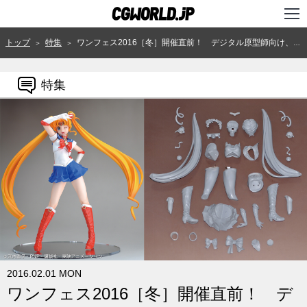
TOP
トップ
特集
ワンフェス2016［冬］開催直前！ デジタル原型師向け、デジタル出力物の表面処理法（前篇）
＞
＞
インタビュー
特集
ニュース
特集
連載
用語辞典
スタジオ
講座
SHOP
2016.02.01 MON
ワンフェス2016［冬］開催直前！ デ
クリエイターズID