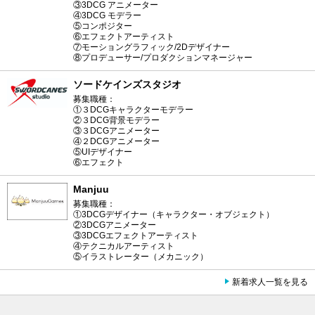
③3DCG アニメーター
④3DCG モデラー
⑤コンポジター
⑥エフェクトアーティスト
⑦モーショングラフィック/2Dデザイナー
⑧プロデューサー/プロダクションマネージャー
ソードケインズスタジオ
募集職種：
①３DCGキャラクターモデラー
②３DCG背景モデラー
③３DCGアニメーター
④２DCGアニメーター
⑤UIデザイナー
⑥エフェクト
Manjuu
募集職種：
①3DCGデザイナー（キャラクター・オブジェクト）
②3DCGアニメーター
③3DCGエフェクトアーティスト
④テクニカルアーティスト
⑤イラストレーター（メカニック）
新着求人一覧を見る