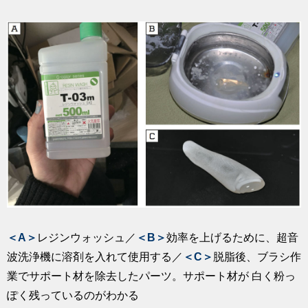
＜A＞
レジンウォッシュ／
＜B＞
効率を上げるために、超音
波洗浄機に溶剤を入れて使用する／
＜C＞
脱脂後、ブラシ作
業でサポート材を除去したパーツ。サポート材が 白く粉っ
ぽく残っているのがわかる