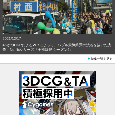
2021/12/17
4KかつHDRによるVFXによって、バブル景気終焉の渋谷を描いた力
作｜Netflixシリーズ『全裸監督 シーズン2』
特集一覧を見る