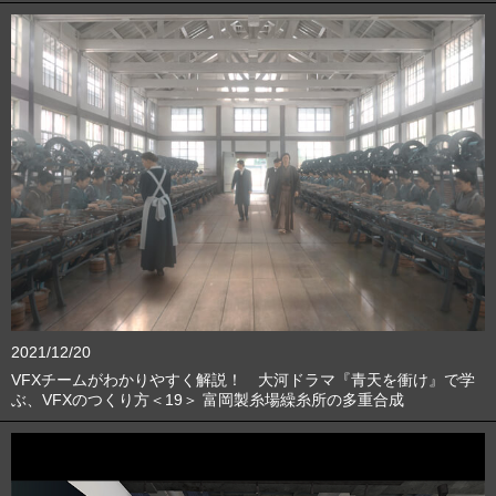
2021/12/20
VFXチームがわかりやすく解説！ 大河ドラマ『青天を衝け』で学
ぶ、VFXのつくり方＜19＞ 富岡製糸場繰糸所の多重合成