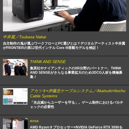
中井翼／Tsubasa Nakai
自主制作の鬼が選ぶワークフローとPC選びとは？デジタルアーティスト中井翼
がFRONTIERの第12世代インテル Core i9搭載モデルを検証！
THINK AND SENSE
集英社やナイアンティックのXR分野のパートナー、THINK
AND SENSEがさらなる事業拡大のため3DCG人材を積極募
集！
アカツキ×伊藤忠ケーブルシステム／Akatsuki×Itochu
Cable Systems
「光点滅からユーザーを守る」。ゲーム制作におけるパカチ
ェックの必要性
exsa
AMD Ryzen 9 プロセッサー×NVIDIA GeForce RTX 3090を