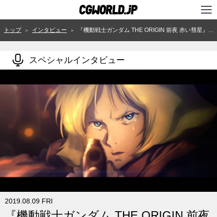
TOP
トップ
インタビュー
『機動戦士ガンダム THE ORIGIN 前夜 赤い彗星』第3弾OP〜旭プロダクション・脇 顯太朗が語る全カットの制作工程（前篇）
＞
＞
インタビュー
スペシャルインタビュー
ニュース
特集
連載
用語辞典
スタジオ
講座
SHOP
2019.08.09 FRI
クリエイターズID
『機動戦士ガンダム THE ORIGIN 前夜