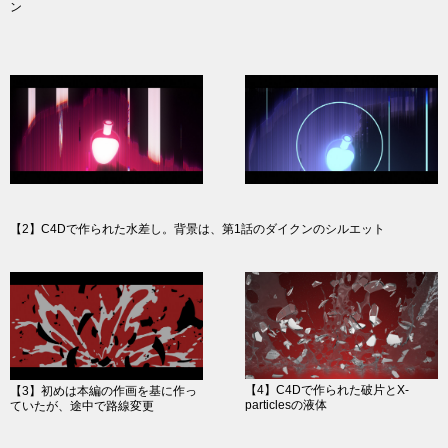
ン
【2】C4Dで作られた水差し。背景は、第1話のダイクンのシルエット
【4】C4Dで作られた破片とX-
【3】初めは本編の作画を基に作っ
particlesの液体
ていたが、途中で路線変更