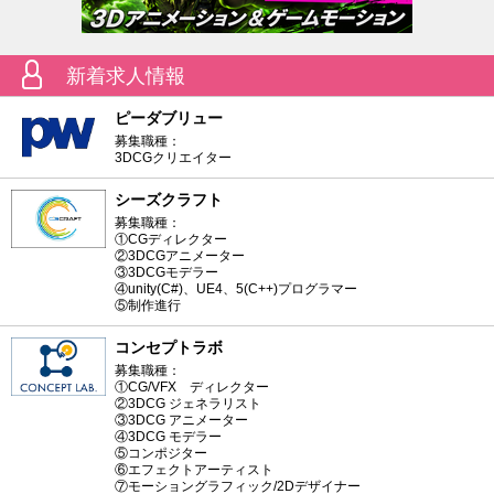
新着求人情報
ピーダブリュー
募集職種：
3DCGクリエイター
シーズクラフト
募集職種：
①CGディレクター
②3DCGアニメーター
③3DCGモデラー
④unity(C#)、UE4、5(C++)プログラマー
⑤制作進行
コンセプトラボ
募集職種：
①CG/VFX ディレクター
②3DCG ジェネラリスト
③3DCG アニメーター
④3DCG モデラー
⑤コンポジター
⑥エフェクトアーティスト
⑦モーショングラフィック/2Dデザイナー