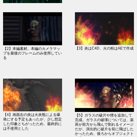
【3】炎はC4D、火の粉はAEで作成
【2】本編素材。本編のカメラマッ
プを最後のフレームのみ使用してい
る
【4】画面右の炎は火炎瓶による爆
【5】ガラスの破片や煙を追加して
発にする予定もあったが、少し想定
完成。ガラスの破壊については、薬
した印象とちがったため、最終的に
莢が前方から飛んで割れるイメージ
は不使用とした
だが、演出的に破片を前に飛ばした
かったため、後ろからオブジェクト