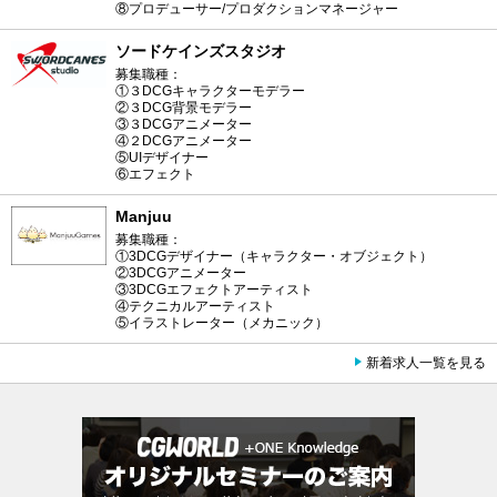
⑧プロデューサー/プロダクションマネージャー
ソードケインズスタジオ
募集職種：
①３DCGキャラクターモデラー
②３DCG背景モデラー
③３DCGアニメーター
④２DCGアニメーター
⑤UIデザイナー
⑥エフェクト
Manjuu
募集職種：
①3DCGデザイナー（キャラクター・オブジェクト）
②3DCGアニメーター
③3DCGエフェクトアーティスト
④テクニカルアーティスト
⑤イラストレーター（メカニック）
新着求人一覧を見る