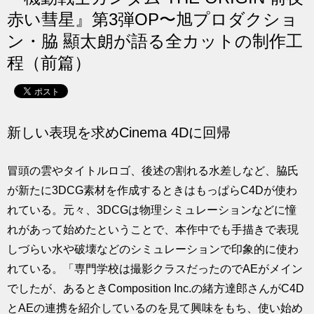
求人
赤い彗星』第3弾OP〜旭プロダクショ
ン・脇 顯太朗が語る全カットの制作工
程（前篇）
新しい表現を求めCinema 4Dに回帰
冒頭の雲やタイトルロゴ、後述の割れる水差しなど、脇氏
が新たに3DCG素材を作成するときはもっぱらC4Dが使わ
れている。元々、3DCGは物理シミュレーションなどに憧
れがあって始めたということで、本作中でも手描きで表現
しづらい水や破壊などのシミュレーションで印象的に使わ
れている。「専門学校は撮影クラスだったのでAEがメイン
でしたが、あるときComposition Inc.の緒方達郎さんがC4D
とAEの連携を紹介しているのを見て興味をもち、使い始め