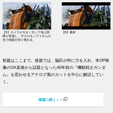
【5】カメラが大きく引いて地上部
【6】素材
隊が登場し、ザクのモノアイからの
光で画面が切り替わる
前篇はここまで。後篇では、脇氏が特に力を入れ、本OP映
像のOA直後から話題となった40年前の『機動戦士ガンダ
ム』を思わせるアナログ風のカットを中心に解説してい
く。
後篇に続く＞＞