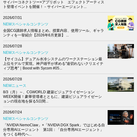
サイバーコネクトツー×アプリボット エフェクトアーティス
ト登壇イベントを開催！－サイバーエージェント...
2026/07/31
NEWスペシャルコンテンツ
全国CG講師求人情報まとめ。授業内容、使用ツール、ギャラ
ンティを一挙紹介【2026年6月更新】 ...
2026/07/28
NEWスペシャルコンテンツ
【サイコム】デュアル水冷システムのワークステーション最
上位モデルで実現。神戸雄平が求める"途切れないクリエイテ
ィブ思考"｜Boost with Sycom #05...
2026/07/28
NEWニュース
8/3（月）～、CGWORLD 建築ビジュアライゼーション
WEEK開催！豪華登壇者とともに、建築ビジュアライゼーシ
ョンの現在地を探る5日間...
2026/07/24
NEWスペシャルコンテンツ
「NVIDIA NemoClaw」×「NVIDIA DGX Spark」ではじめる自
分専用AIエージェント 第1回：「自分専用AIエージェント」
をつくる時代へ...