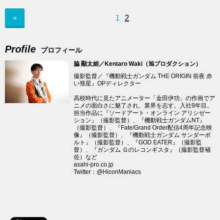
1
2
＜
Profile
プロフィール
脇 顯太朗／Kentaro Waki（旭プロダクション）
撮影監督／『機動戦士ガンダム THE ORIGIN 前夜 赤
い彗星』OPディレクター
高校時代に見たアニメーター「金田伊功」の作画でア
ニメの面白さに魅了され、業界を志す。入社9年目。
担当作品に『ソードアート・オンライン アリシゼー
ション』（撮影監督）、『機動戦士ガンダムNT』
（撮影監督）、『Fate/Grand Order配信4周年記念映
像』（撮影監督）、『機動戦士ガンダム サンダーボ
ルト』（撮影監督）、『GOD EATER』（撮影監
督）、『ガンダム Ｇのレコンギスタ』（撮影監督補
佐）など
asahi-pro.co.jp
Twitter：
@HiconManiacs