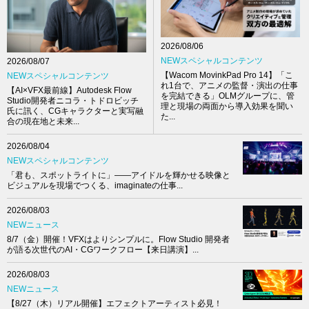
2026/08/06
NEWスペシャルコンテンツ
2026/08/07
【Wacom MovinkPad Pro 14】「こ
NEWスペシャルコンテンツ
れ1台で、アニメの監督・演出の仕事
【AI×VFX最前線】Autodesk Flow
を完結できる」OLMグループに、管
Studio開発者ニコラ・トドロビッチ
理と現場の両面から導入効果を聞い
氏に訊く、CGキャラクターと実写融
た...
合の現在地と未来...
2026/08/04
NEWスペシャルコンテンツ
「君も、スポットライトに」――アイドルを輝かせる映像と
ビジュアルを現場でつくる、imaginateの仕事...
2026/08/03
NEWニュース
8/7（金）開催！VFXはよりシンプルに。Flow Studio 開発者
が語る次世代のAI・CGワークフロー【来日講演】...
2026/08/03
NEWニュース
【8/27（木）リアル開催】エフェクトアーティスト必見！