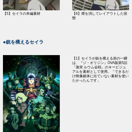
【5】セイラの本編素材
【6】煙を消してレイアウトした状
態
●銃を構えるセイラ
【1】セイラが銃を構える前の一瞬
は、『ジ・オリジン』OVA版第5話
「激突 ルウム会戦」のキービジュ
アルを素材として使用。「できるだ
け映像媒体に出ていない素材を使い
たかったんです」