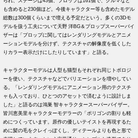
られ、ステージは43個、プロップは161個で、クルマなど
も含めると230個ほど。今後キャラクター等も含めたモデル
総数は300個くらいまで増える予定だという。多くの3Dモ
デルを扱う工夫について天野 洋BG＆プロップスーパーバイ
ザーは「プロップに関してはレンダリングモデルとアニメ
ーションモデルを分けず、テクスチャの解像度を低くした
りカラー表示だけにしたりしています」と語る。
キャラクターモデルは人型も猫型もそれぞれ同じトポロジ
ーを使い、テクスチャなどでバリエーションを増やしてい
る。「レンダリングモデルにアニメーション用のテクスチ
ャも入っており、ひとつのアセットで済むように設計しま
した」と語るのは鴻巣 智キャラクタースーパーバイザー。
皆川恵美里キャラクターモデラーの「ポリゴンの割りも軽
めにつくっています。原作の優しいテイストを再現するた
めに髪の毛をクレイっぽくし、ディテールよりも色と形で