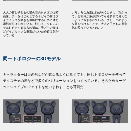
大人の猫と子どもの猫の首の付き方の比較
いろいろな角度に顔が向くときに、繋がっ
画像。チーをはじめとする子どもの猫はダ
ている部分が多少浮いても途切れて見えな
イナミックな動きを可能にするために体と
いように造形されている。また、このよう
頭部が分けられている。対して、クロいの
な差をつけることで、大人と子どもの差別
をはじめとする大人の猫は、子どもの猫ほ
化を図っているとのこと
どダイナミックな表現がないため首は繋が
っている
同一トポロジーの3Dモデル
キャラクターは目の形などが異なるように見えても、同じトポロジーを使って
テクスチャの差などで多くのバリエーションをつくっている。そのためターゲ
ットシェイプのウェイトを使いまわすことも可能だ