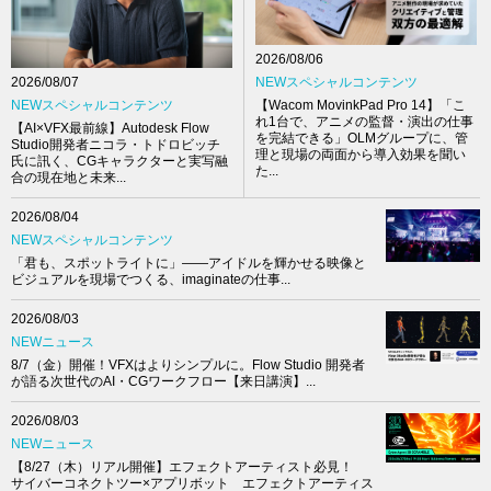
2026/08/06
NEWスペシャルコンテンツ
2026/08/07
【Wacom MovinkPad Pro 14】「こ
NEWスペシャルコンテンツ
れ1台で、アニメの監督・演出の仕事
【AI×VFX最前線】Autodesk Flow
を完結できる」OLMグループに、管
Studio開発者ニコラ・トドロビッチ
理と現場の両面から導入効果を聞い
氏に訊く、CGキャラクターと実写融
た...
合の現在地と未来...
2026/08/04
NEWスペシャルコンテンツ
「君も、スポットライトに」――アイドルを輝かせる映像と
ビジュアルを現場でつくる、imaginateの仕事...
2026/08/03
NEWニュース
8/7（金）開催！VFXはよりシンプルに。Flow Studio 開発者
が語る次世代のAI・CGワークフロー【来日講演】...
2026/08/03
NEWニュース
【8/27（木）リアル開催】エフェクトアーティスト必見！
サイバーコネクトツー×アプリボット エフェクトアーティス