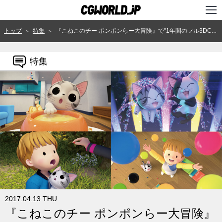
TOP
トップ
特集
『こねこのチー ポンポンらー大冒険』で"1年間のフル3DCGのTVシリーズをつくりきる"ためにマーザ・アニメーションプラネットが取り組んだこと
＞
＞
インタビュー
特集
ニュース
特集
連載
用語辞典
スタジオ
講座
SHOP
2017.04.13 THU
『こねこのチー ポンポンらー大冒険』
クリエイターズID