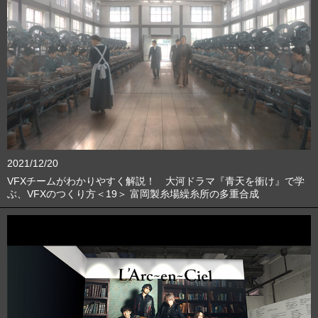
2021/12/20
VFXチームがわかりやすく解説！ 大河ドラマ『青天を衝け』で学
ぶ、VFXのつくり方＜19＞ 富岡製糸場繰糸所の多重合成