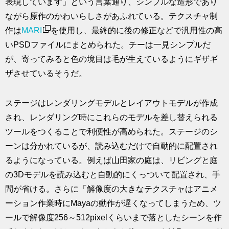
表現しています」という言葉通り、シンプルな造形であり
ながら原作のかわいらしさがあふれている。テクスチャ制
作は
MARI
を使用し、最終的に後の修正などで汎用性の高
いPSDファイルにまとめられた。チーは一見シンプルだ
が、寄ってみると色の境目は毛が生えているようにギザギ
ザさせているそうだ。
ステージはレンダリングモデルとレイアウトモデルが作成
され、レンダリング時にこれらのモデルを差し替えられる
ツールをつくることで利便性が高められた。ステージのシ
ーンは分かれているが、読み込むだけで自動的に配置され
るようになっている。例えば山田家の庭は、リビングと庭
の3Dモデルを読み込むと自動的にくっついて配置され、手
間が省ける。さらに「解像度の大きなテクスチャはアニメ
ーション作業時にMayaの動作が遅くなってしまうため、ツ
ールで解像度256～512pixelくらいまで落としたシーンを作