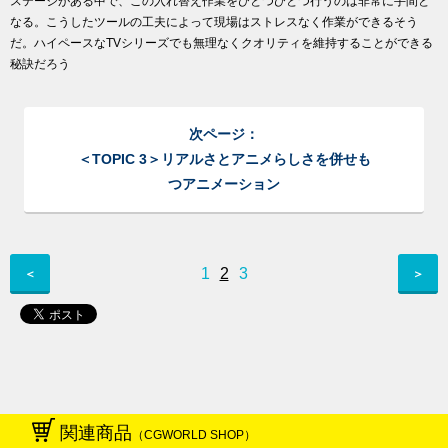
ステージがある中で、この入れ替え作業をひとつひとつ行うのは非常に手間と
なる。こうしたツールの工夫によって現場はストレスなく作業ができるそう
だ。ハイペースなTVシリーズでも無理なくクオリティを維持することができる
秘訣だろう
次ページ：
＜TOPIC 3＞リアルさとアニメらしさを併せも
つアニメーション
1
2
3
＜
＞
関連商品
（CGWORLD SHOP）