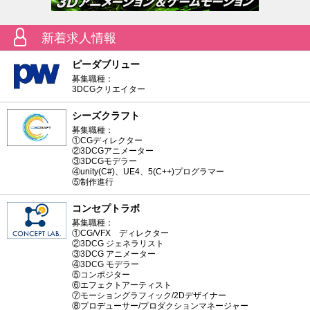
新着求人情報
ピーダブリュー
募集職種：
3DCGクリエイター
シーズクラフト
募集職種：
①CGディレクター
②3DCGアニメーター
③3DCGモデラー
④unity(C#)、UE4、5(C++)プログラマー
⑤制作進行
コンセプトラボ
募集職種：
①CG/VFX ディレクター
②3DCG ジェネラリスト
③3DCG アニメーター
④3DCG モデラー
⑤コンポジター
⑥エフェクトアーティスト
⑦モーショングラフィック/2Dデザイナー
⑧プロデューサー/プロダクションマネージャー