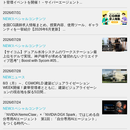
ト登壇イベントを開催！－サイバーエージェント...
2026/07/31
NEWスペシャルコンテンツ
全国CG講師求人情報まとめ。授業内容、使用ツール、ギャラ
ンティを一挙紹介【2026年6月更新】 ...
2026/07/28
NEWスペシャルコンテンツ
【サイコム】デュアル水冷システムのワークステーション最
上位モデルで実現。神戸雄平が求める"途切れないクリエイテ
ィブ思考"｜Boost with Sycom #05...
2026/07/28
NEWニュース
8/3（月）～、CGWORLD 建築ビジュアライゼーション
WEEK開催！豪華登壇者とともに、建築ビジュアライゼーシ
ョンの現在地を探る5日間...
2026/07/24
NEWスペシャルコンテンツ
「NVIDIA NemoClaw」×「NVIDIA DGX Spark」ではじめる自
分専用AIエージェント 第1回：「自分専用AIエージェント」
をつくる時代へ...