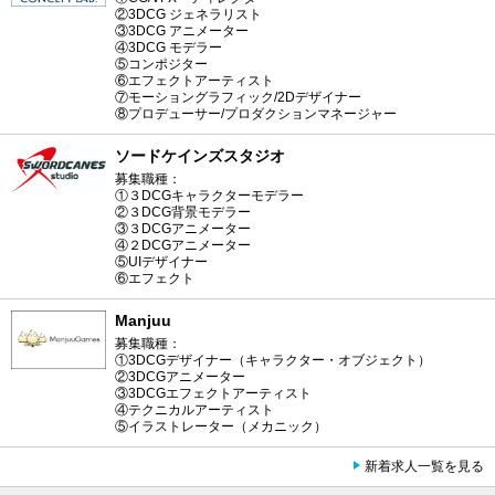
②3DCG ジェネラリスト
③3DCG アニメーター
④3DCG モデラー
⑤コンポジター
⑥エフェクトアーティスト
⑦モーショングラフィック/2Dデザイナー
⑧プロデューサー/プロダクションマネージャー
ソードケインズスタジオ
募集職種：
①３DCGキャラクターモデラー
②３DCG背景モデラー
③３DCGアニメーター
④２DCGアニメーター
⑤UIデザイナー
⑥エフェクト
Manjuu
募集職種：
①3DCGデザイナー（キャラクター・オブジェクト）
②3DCGアニメーター
③3DCGエフェクトアーティスト
④テクニカルアーティスト
⑤イラストレーター（メカニック）
新着求人一覧を見る