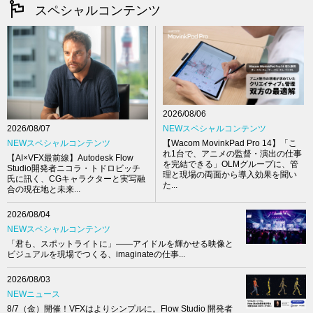
スペシャルコンテンツ
2026/08/06
NEWスペシャルコンテンツ
2026/08/07
【Wacom MovinkPad Pro 14】「こ
NEWスペシャルコンテンツ
れ1台で、アニメの監督・演出の仕事
【AI×VFX最前線】Autodesk Flow
を完結できる」OLMグループに、管
Studio開発者ニコラ・トドロビッチ
理と現場の両面から導入効果を聞い
氏に訊く、CGキャラクターと実写融
た...
合の現在地と未来...
2026/08/04
NEWスペシャルコンテンツ
「君も、スポットライトに」――アイドルを輝かせる映像と
ビジュアルを現場でつくる、imaginateの仕事...
2026/08/03
NEWニュース
8/7（金）開催！VFXはよりシンプルに。Flow Studio 開発者