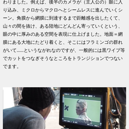
わりました。例えば、後半のカメラが（主人公の）眼に入
り込み、ミクロからマクロへとシームレスに進んでいくシ
ーン。角膜から網膜に到達するまで距離感を出したくて、
山々の間を抜け、ある陸地にどんどん寄っていくという、
眼の中に厚みのある空間を表現に仕上げました。地面＝網
膜にある大地にたどり着くと、そこにはフラミンゴの群れ
がいて......というながれなのですが、一般的には黒ワイプ等
でカットをつなぎそうなところをトランジションでつない
でます。