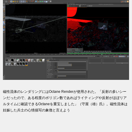
磁性流体のレンダリングにはOctane Renderが使用された。「反射の多いシー
ンだったので、ある程度のポリゴン数であればライティングや反射がほぼリア
ルタイムに確認できるOctaneを重宝しました」（守屋（雄）氏）。磁性流体は
妊娠した兵士の心情描写の象徴と言えよう