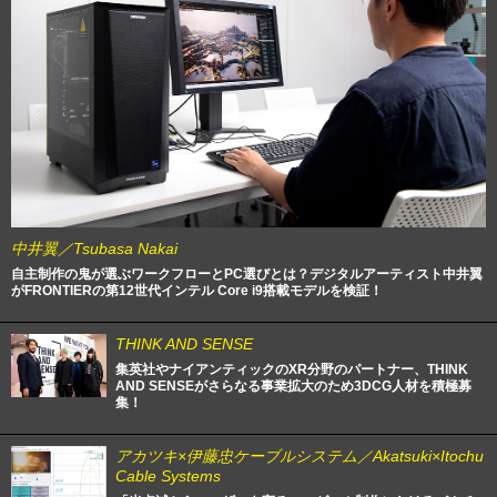
中井翼／Tsubasa Nakai
自主制作の鬼が選ぶワークフローとPC選びとは？デジタルアーティスト中井翼
がFRONTIERの第12世代インテル Core i9搭載モデルを検証！
THINK AND SENSE
集英社やナイアンティックのXR分野のパートナー、THINK
AND SENSEがさらなる事業拡大のため3DCG人材を積極募
集！
アカツキ×伊藤忠ケーブルシステム／Akatsuki×Itochu
Cable Systems