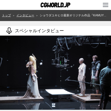
TOP
トップ
インタビュー
ショウダユキヒロ最新オリジナル作品『KAMUY』をめぐる物語。一流アーティストたちが本気で手がけた15分間の脳内ワールド 〜＜2＞メイキング編〜
＞
＞
インタビュー
スペシャルインタビュー
ニュース
特集
連載
用語辞典
スタジオ
講座
SHOP
クリエイターズID