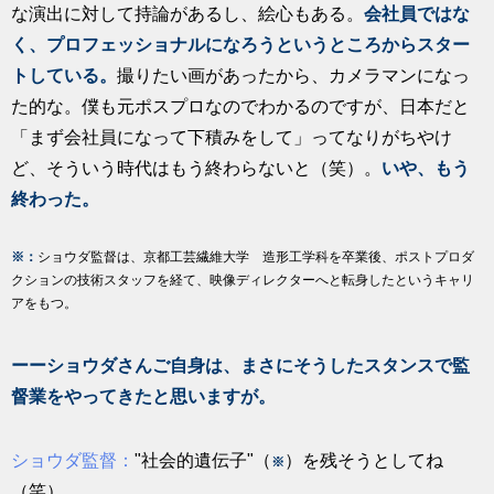
な演出に対して持論があるし、絵心もある。
会社員ではな
く、プロフェッショナルになろうというところからスター
トしている。
撮りたい画があったから、カメラマンになっ
た的な。僕も元ポスプロなのでわかるのですが、日本だと
「まず会社員になって下積みをして」ってなりがちやけ
ど、そういう時代はもう終わらないと（笑）。
いや、もう
終わった。
※：
ショウダ監督は、京都工芸繊維大学 造形工学科を卒業後、ポストプロダ
クションの技術スタッフを経て、映像ディレクターへと転身したというキャリ
アをもつ。
ーーショウダさんご自身は、まさにそうしたスタンスで監
督業をやってきたと思いますが。
ショウダ監督：
"社会的遺伝子"（
）を残そうとしてね
※
（笑）。