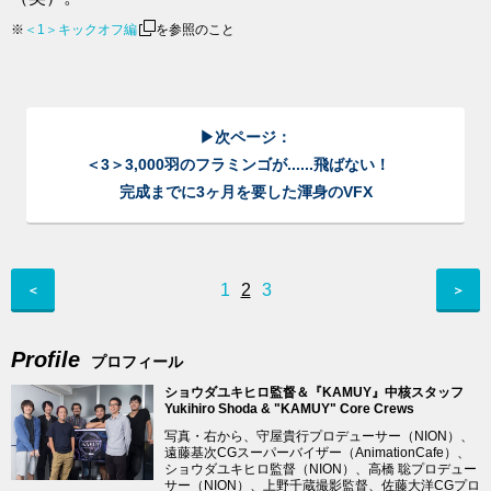
※
＜1＞キックオフ編
を参照のこと
▶次ページ：
＜3＞3,000羽のフラミンゴが......飛ばない！
完成までに3ヶ月を要した渾身のVFX
1
2
3
＜
＞
Profile
プロフィール
ショウダユキヒロ監督＆『KAMUY』中核スタッフ
Yukihiro Shoda & "KAMUY" Core Crews
写真・右から、守屋貴行プロデューサー（NION）、
遠藤基次CGスーパーバイザー（AnimationCafe）、
ショウダユキヒロ監督（NION）、高橋 聡プロデュー
サー（NION）、上野千蔵撮影監督、佐藤大洋CGプロ