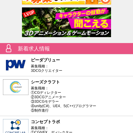
新着求人情報
ピーダブリュー
募集職種：
3DCGクリエイター
シーズクラフト
募集職種：
①CGディレクター
②3DCGアニメーター
③3DCGモデラー
④unity(C#)、UE4、5(C++)プログラマー
⑤制作進行
コンセプトラボ
募集職種：
①CG/VFX ディレクター