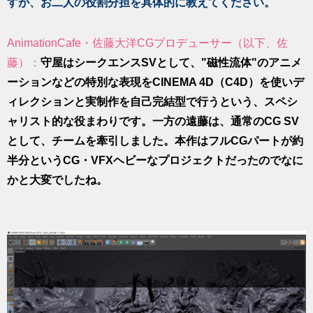
すが、お二人の役割分担を具体的に教えてください。
AnimationCafe・佐藤大洋CGプロデューサー（以下、佐
藤）：
守屋はシークエンスSVとして、"磁性流体"のアニメ
ーションなどの特別な表現をCINEMA 4D（C4D）を使いデ
ィレクションと実制作を自己完結型で行うという、スペシ
ャリスト的な役まわりです。一方の遠藤は、通常のCG SV
として、チームを牽引しました。本作はフルCGパートが約
半分というCG・VFXヘビーなプロジェクトだったのでなに
かと大変でしたね。