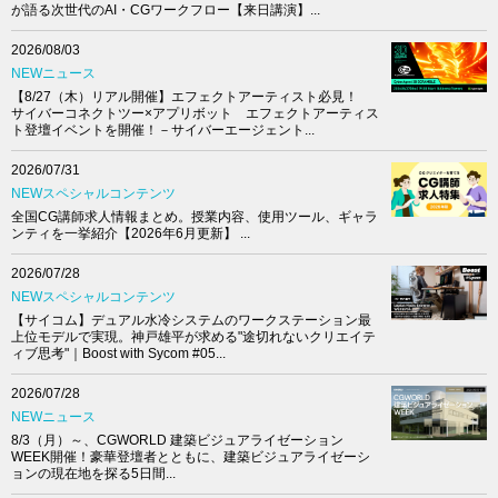
が語る次世代のAI・CGワークフロー【来日講演】...
2026/08/03
NEWニュース
【8/27（木）リアル開催】エフェクトアーティスト必見！
サイバーコネクトツー×アプリボット エフェクトアーティス
ト登壇イベントを開催！－サイバーエージェント...
2026/07/31
NEWスペシャルコンテンツ
全国CG講師求人情報まとめ。授業内容、使用ツール、ギャラ
ンティを一挙紹介【2026年6月更新】 ...
2026/07/28
NEWスペシャルコンテンツ
【サイコム】デュアル水冷システムのワークステーション最
上位モデルで実現。神戸雄平が求める"途切れないクリエイテ
ィブ思考"｜Boost with Sycom #05...
2026/07/28
NEWニュース
8/3（月）～、CGWORLD 建築ビジュアライゼーション
WEEK開催！豪華登壇者とともに、建築ビジュアライゼーシ
ョンの現在地を探る5日間...