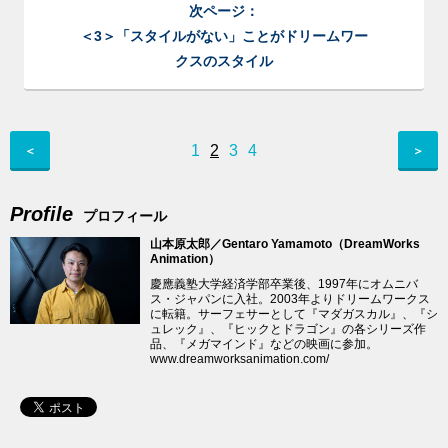
次ページ：
＜3＞「スタイルがない」ことがドリームワー
クスのスタイル
1
2
3
4
＜
＞
Profile
プロフィール
山本原太郎／Gentaro Yamamoto（DreamWorks
Animation）
慶應義塾大学経済学部卒業後、1997年に
オムニバ
ス・ジャパン
に入社。2003年よりドリームワークス
に転籍。サーフェサーとして『マダガスカル』、『シ
ュレック』、『ヒックとドラゴン』の各シリーズ作
品、『メガマインド』などの映画に参加。
www.dreamworksanimation.com/