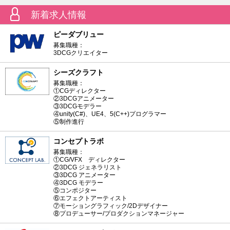
新着求人情報
ピーダブリュー
募集職種：
3DCGクリエイター
シーズクラフト
募集職種：
①CGディレクター
②3DCGアニメーター
③3DCGモデラー
④unity(C#)、UE4、5(C++)プログラマー
⑤制作進行
コンセプトラボ
募集職種：
①CG/VFX ディレクター
②3DCG ジェネラリスト
③3DCG アニメーター
④3DCG モデラー
⑤コンポジター
⑥エフェクトアーティスト
⑦モーショングラフィック/2Dデザイナー
⑧プロデューサー/プロダクションマネージャー