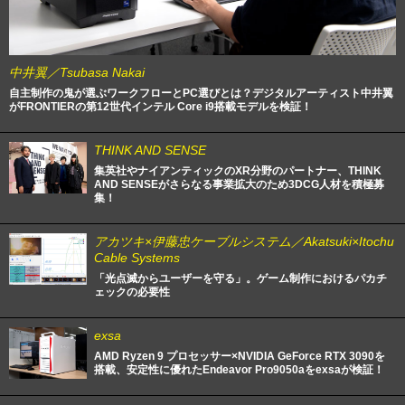
中井翼／Tsubasa Nakai
自主制作の鬼が選ぶワークフローとPC選びとは？デジタルアーティスト中井翼
がFRONTIERの第12世代インテル Core i9搭載モデルを検証！
THINK AND SENSE
集英社やナイアンティックのXR分野のパートナー、THINK
AND SENSEがさらなる事業拡大のため3DCG人材を積極募
集！
アカツキ×伊藤忠ケーブルシステム／Akatsuki×Itochu
Cable Systems
「光点滅からユーザーを守る」。ゲーム制作におけるパカチ
ェックの必要性
exsa
AMD Ryzen 9 プロセッサー×NVIDIA GeForce RTX 3090を
搭載、安定性に優れたEndeavor Pro9050aをexsaが検証！