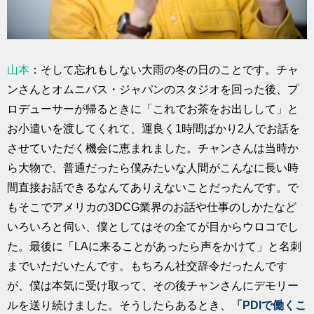
山本
：そして忘れもしない大雨の冬の日のことです。チャ
ンさんとオムニバス・ジャパンのスタジオを回った後、プ
ロデューサーが帰るときに「これでお茶をお出しして」と
お小遣いを渡してくれて、運良く1時間ばかり2人でお話を
させていただく機会に恵まれました。チャンさんは当時か
ら大物で、普通だったら僕みたいな人間がこんなに長い時
間直接お話できるなんてありえないことだったんです。で
もそこでアメリカの3DCG業界のお話や仕事のしかたなど
いろいろと伺い、僕としてはその全てが目からウロコでし
た。最後に「LAに来ることがあったら声をかけて」と名刺
までいただいたんです。もちろん社交辞令だったんです
が、僕は本気に受け取って、その後チャンさんにデモリー
ルを送り続けました。そうしたらあるとき、
「PDIで働くこ