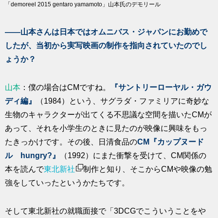
「demoreel 2015 gentaro yamamoto」山本氏のデモリール
――山本さんは日本ではオムニバス・ジャパンにお勤めで
したが、当初から実写映画の制作を指向されていたのでし
ょうか？
山本
：僕の場合はCMですね。
『サントリーローヤル・ガウ
ディ編』
（1984）という、サグラダ・ファミリアに奇妙な
生物のキャラクターが出てくる不思議な空間を描いたCMが
あって、それを小学生のときに見たのが映像に興味をもっ
たきっかけです。その後、日清食品の
CM『カップヌード
ル hungry?』
（1992）にまた衝撃を受けて、CM関係の
本を読んで
東北新社
制作と知り、そこからCMや映像の勉
強をしていったというかたちです。
そして東北新社の就職面接で「3DCGでこういうことをや