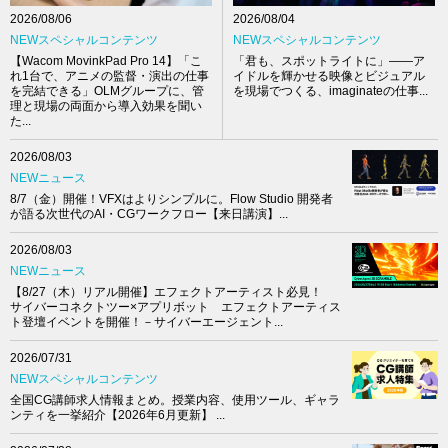
2026/08/04
2026/08/06
NEWスペシャルコンテンツ
NEWスペシャルコンテンツ
「君も、スポットライトに」――ア
【Wacom MovinkPad Pro 14】「こ
イドルを輝かせる映像とビジュアル
れ1台で、アニメの監督・演出の仕事
を現場でつくる、imaginateの仕事...
を完結できる」OLMグループに、管
理と現場の両面から導入効果を聞い
た...
2026/08/03
NEWニュース
8/7（金）開催！VFXはよりシンプルに。Flow Studio 開発者
が語る次世代のAI・CGワークフロー【来日講演】...
2026/08/03
NEWニュース
【8/27（木）リアル開催】エフェクトアーティスト必見！
サイバーコネクトツー×アプリボット エフェクトアーティス
ト登壇イベントを開催！－サイバーエージェント...
2026/07/31
NEWスペシャルコンテンツ
全国CG講師求人情報まとめ。授業内容、使用ツール、ギャラ
ンティを一挙紹介【2026年6月更新】 ...