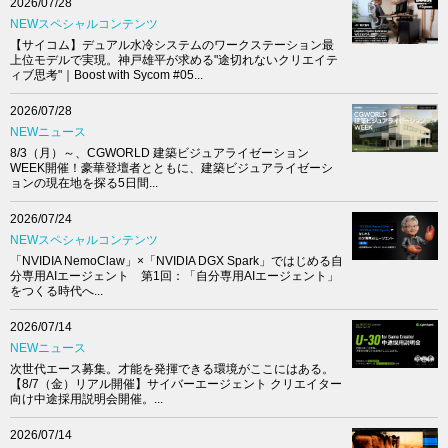
2026/07/28
NEWスペシャルコンテンツ
【サイコム】デュアル水冷システムのワークステーション最
上位モデルで実現。神戸雄平が求める"途切れないクリエイテ
ィブ思考"｜Boost with Sycom #05...
2026/07/28
NEWニュース
8/3（月）～、CGWORLD 建築ビジュアライゼーション
WEEK開催！豪華登壇者とともに、建築ビジュアライゼーシ
ョンの現在地を探る5日間...
2026/07/24
NEWスペシャルコンテンツ
「NVIDIA NemoClaw」×「NVIDIA DGX Spark」ではじめる自
分専用AIエージェント 第1回：「自分専用AIエージェント」
をつくる時代へ...
2026/07/14
NEWニュース
次世代エース募集。才能を発揮できる環境がここにはある。
【8/7（金）リアル開催】サイバーエージェント クリエイター
向け中途採用説明会開催。...
2026/07/14