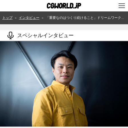
TOP
トップ
インタビュー
「重要なのはつくり続けること」ドリームワークスで15年のキャリアをもつ日本人アーティストが語るハリウッド・スタイル
＞
＞
インタビュー
スペシャルインタビュー
ニュース
特集
連載
用語辞典
スタジオ
講座
SHOP
クリエイターズID