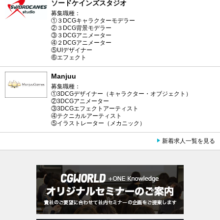
ソードケインズスタジオ
募集職種：
①３DCGキャラクターモデラー
②３DCG背景モデラー
③３DCGアニメーター
④２DCGアニメーター
⑤UIデザイナー
⑥エフェクト
Manjuu
募集職種：
①3DCGデザイナー（キャラクター・オブジェクト）
②3DCGアニメーター
③3DCGエフェクトアーティスト
④テクニカルアーティスト
⑤イラストレーター（メカニック）
新着求人一覧を見る