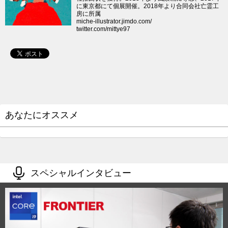
に東京都にて個展開催。2018年より
合同会社亡霊工
房
に所属
miche-illustrator.jimdo.com/
twitter.com/mittye97
あなたにオススメ
スペシャルインタビュー