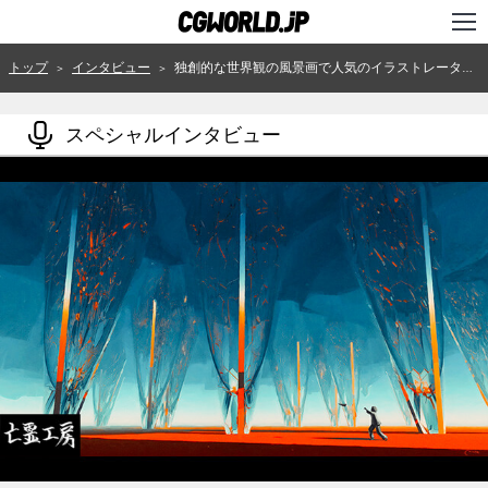
TOP
トップ
インタビュー
独創的な世界観の風景画で人気のイラストレーター・みっちぇが伝える、"挫折"から自分らしさを武器にしたきっかけとその構築法
＞
＞
インタビュー
スペシャルインタビュー
ニュース
特集
連載
用語辞典
スタジオ
講座
SHOP
クリエイターズID