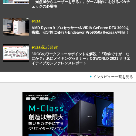
「光点滅からユーザーを守る」。ゲーム制作におけるパカチ
ェックの必要性
exsa
AMD Ryzen 9 プロセッサー×NVIDIA GeForce RTX 3090を
搭載、安定性に優れたEndeavor Pro9050aをexsaが検証！
exsa株式会社
3DCGのワークフローやポイントを解説「『蜘蛛ですが、な
にか？』あにメイキングセミナー」CGWORLD 2021 クリエ
イティブカンファレンスレポート
インタビュー一覧を見る