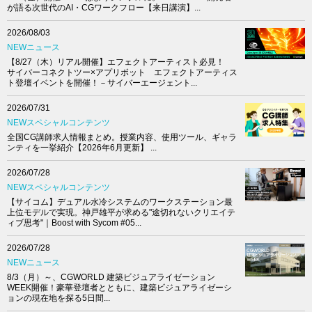
が語る次世代のAI・CGワークフロー【来日講演】...
2026/08/03
NEWニュース
【8/27（木）リアル開催】エフェクトアーティスト必見！
サイバーコネクトツー×アプリボット エフェクトアーティス
ト登壇イベントを開催！－サイバーエージェント...
2026/07/31
NEWスペシャルコンテンツ
全国CG講師求人情報まとめ。授業内容、使用ツール、ギャラ
ンティを一挙紹介【2026年6月更新】 ...
2026/07/28
NEWスペシャルコンテンツ
【サイコム】デュアル水冷システムのワークステーション最
上位モデルで実現。神戸雄平が求める"途切れないクリエイテ
ィブ思考"｜Boost with Sycom #05...
2026/07/28
NEWニュース
8/3（月）～、CGWORLD 建築ビジュアライゼーション
WEEK開催！豪華登壇者とともに、建築ビジュアライゼーシ
ョンの現在地を探る5日間...