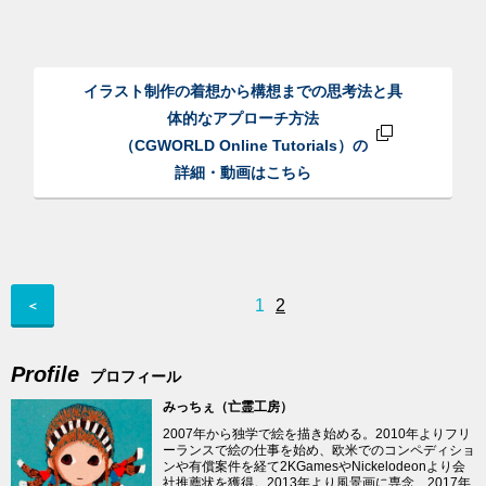
イラスト制作の着想から構想までの思考法と具
体的なアプローチ方法
（CGWORLD Online Tutorials）の
詳細・動画はこちら
1
2
＜
Profile
プロフィール
みっちぇ（亡霊工房）
2007年から独学で絵を描き始める。2010年よりフリ
ーランスで絵の仕事を始め、欧米でのコンペディショ
ンや有償案件を経て2KGamesやNickelodeonより会
社推薦状を獲得。2013年より風景画に専念、2017年