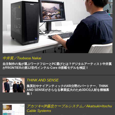
中井翼／Tsubasa Nakai
自主制作の鬼が選ぶワークフローとPC選びとは？デジタルアーティスト中井翼
がFRONTIERの第12世代インテル Core i9搭載モデルを検証！
THINK AND SENSE
集英社やナイアンティックのXR分野のパートナー、THINK
AND SENSEがさらなる事業拡大のため3DCG人材を積極募
集！
アカツキ×伊藤忠ケーブルシステム／Akatsuki×Itochu
Cable Systems