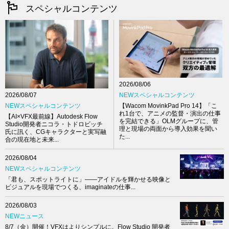
スペシャルコンテンツ
2026/08/06
NEWスペシャルコンテンツ
2026/08/07
【Wacom MovinkPad Pro 14】「こ
NEWスペシャルコンテンツ
れ1台で、アニメの監督・演出の仕事
【AI×VFX最前線】Autodesk Flow
を完結できる」OLMグループに、管
Studio開発者ニコラ・トドロビッチ
理と現場の両面から導入効果を聞い
氏に訊く、CGキャラクターと実写融
た...
合の現在地と未来...
2026/08/04
NEWスペシャルコンテンツ
「君も、スポットライトに」――アイドルを輝かせる映像と
ビジュアルを現場でつくる、imaginateの仕事...
2026/08/03
NEWニュース
8/7（金）開催！VFXはよりシンプルに。Flow Studio 開発者