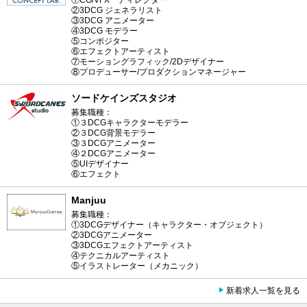
①CG/VFX ディレクター
②3DCG ジェネラリスト
③3DCG アニメーター
④3DCG モデラー
⑤コンポジター
⑥エフェクトアーティスト
⑦モーショングラフィック/2Dデザイナー
⑧プロデューサー/プロダクションマネージャー
ソードケインズスタジオ
募集職種：
①３DCGキャラクターモデラー
②３DCG背景モデラー
③３DCGアニメーター
④２DCGアニメーター
⑤UIデザイナー
⑥エフェクト
Manjuu
募集職種：
①3DCGデザイナー（キャラクター・オブジェクト）
②3DCGアニメーター
③3DCGエフェクトアーティスト
④テクニカルアーティスト
⑤イラストレーター（メカニック）
新着求人一覧を見る