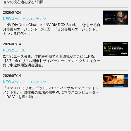
ョンの現在地を探る5日間...
2026/07/24
NEWスペシャルコンテンツ
「NVIDIA NemoClaw」×「NVIDIA DGX Spark」ではじめる自
分専用AIエージェント 第1回：「自分専用AIエージェント」
をつくる時代へ...
2026/07/14
NEWニュース
次世代エース募集。才能を発揮できる環境がここにはある。
【8/7（金）リアル開催】サイバーエージェント クリエイター
向け中途採用説明会開催。...
2026/07/14
NEWスペシャルコンテンツ
『スマスロ ミリオンゴッド』のユニバーサルエンターテイン
メント社が、遊技機の現場の標準PCにマウスコンピューター
「DAIV」を選ぶ理由...