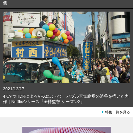
側
2021/12/17
4KかつHDRによるVFXによって、バブル景気終焉の渋谷を描いた力
作｜Netflixシリーズ『全裸監督 シーズン2』
特集一覧を見る