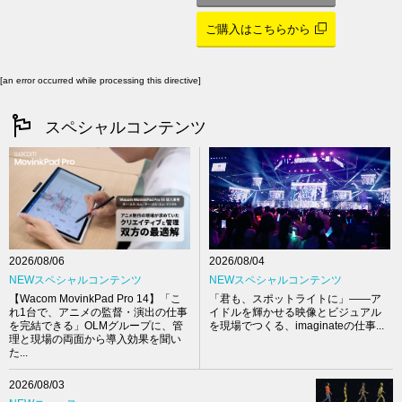
ご購入はこちらから
[an error occurred while processing this directive]
スペシャルコンテンツ
2026/08/04
2026/08/06
NEWスペシャルコンテンツ
NEWスペシャルコンテンツ
「君も、スポットライトに」――ア
【Wacom MovinkPad Pro 14】「こ
イドルを輝かせる映像とビジュアル
れ1台で、アニメの監督・演出の仕事
を現場でつくる、imaginateの仕事...
を完結できる」OLMグループに、管
理と現場の両面から導入効果を聞い
た...
2026/08/03