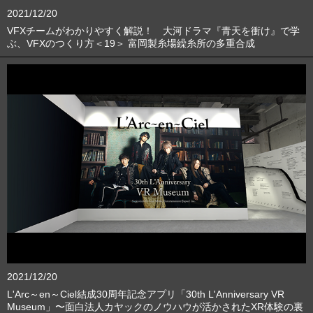
2021/12/20
VFXチームがわかりやすく解説！ 大河ドラマ『青天を衝け』で学
ぶ、VFXのつくり方＜19＞ 富岡製糸場繰糸所の多重合成
2021/12/20
L'Arc～en～Ciel結成30周年記念アプリ「30th L'Anniversary VR
Museum」〜面白法人カヤックのノウハウが活かされたXR体験の裏