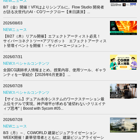
NEWニュース
8/7（金）開催！VFXはよりシンプルに。Flow Studio 開発者
が語る次世代のAI・CGワークフロー【来日講演】...
2026/08/03
NEWニュース
【8/27（木）リアル開催】エフェクトアーティスト必見！
サイバーコネクトツー×アプリボット エフェクトアーティス
ト登壇イベントを開催！－サイバーエージェント...
2026/07/31
NEWスペシャルコンテンツ
全国CG講師求人情報まとめ。授業内容、使用ツール、ギャラ
ンティを一挙紹介【2026年6月更新】 ...
2026/07/28
NEWスペシャルコンテンツ
【サイコム】デュアル水冷システムのワークステーション最
上位モデルで実現。神戸雄平が求める"途切れないクリエイテ
ィブ思考"｜Boost with Sycom #05...
2026/07/28
NEWニュース
8/3（月）～、CGWORLD 建築ビジュアライゼーション
WEEK開催！豪華登壇者とともに、建築ビジュアライゼーシ