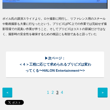
ボイル氏の講演スライドより。ロケ撮影に同行し、リファレンス用のスチール
や動画撮影も大量に行なったという。プリビズはPC上での作業では完結せず撮
影現場での泥臭い作業が伴うこと、そしてプリビズはコストの節減だけではな
く、撮影時の安全性を確保するための検証にも有効であると語っていた
▶次ページ：
＜４＞工程に応じて求められるプリビズは変わ
ってくる〜HALON Entertainment〜>
1
2
3
4
＜
＞