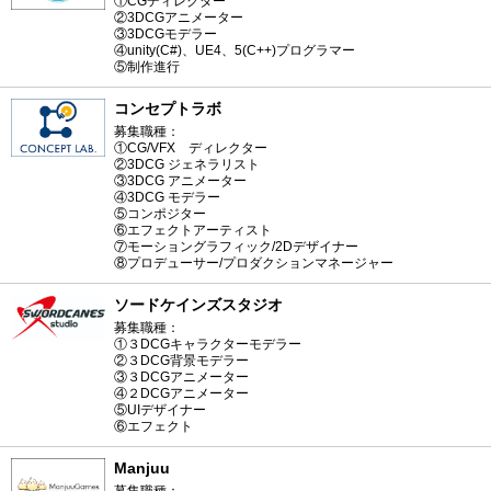
①CGディレクター
②3DCGアニメーター
③3DCGモデラー
④unity(C#)、UE4、5(C++)プログラマー
⑤制作進行
コンセプトラボ
募集職種：
①CG/VFX ディレクター
②3DCG ジェネラリスト
③3DCG アニメーター
④3DCG モデラー
⑤コンポジター
⑥エフェクトアーティスト
⑦モーショングラフィック/2Dデザイナー
⑧プロデューサー/プロダクションマネージャー
ソードケインズスタジオ
募集職種：
①３DCGキャラクターモデラー
②３DCG背景モデラー
③３DCGアニメーター
④２DCGアニメーター
⑤UIデザイナー
⑥エフェクト
Manjuu
募集職種：