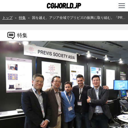
TOP
トップ
特集
国を越え、アジア全域でプリビズの振興に取り組む。「PREVIS SOCIETY ASIA」シンポジウム
＞
＞
インタビュー
特集
ニュース
特集
連載
用語辞典
スタジオ
講座
SHOP
クリエイターズID