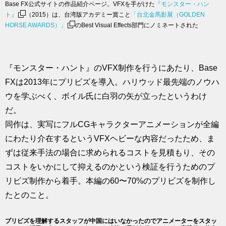
Base FX公式サイトの作品紹介ページ。VFXを手がけた
『モンスター・ハン
ト』
（2015）は、台湾版アカデミー賞こと
「台北金馬影展（GOLDEN
HORSE AWARDS）」
のBest Visual Effects部門にノミネートされた
『モンスター・ハント』のVFX制作を行うにあたり、Base
FXは2013年にプリビズを導入。ハリウッド最先端のノウハ
ウを学ぶべく、ボイル氏に白羽の矢が立ったというわけ
だ。
同作は、実写にフルCGキャラクターアニメーションが全編
にわたり介在するというVFXヘビーな内容だったため、ま
ずは従来手法の場合に求められるコストを見積もり、その
コストをいかにして抑えるのかという検証を行うためのプ
リビズ制作から着手。本編の60〜70%のプリビズを制作し
たとのこと。
プリビズを理解するスタッフが中国にはいなかったのでアニメーターをスタッ