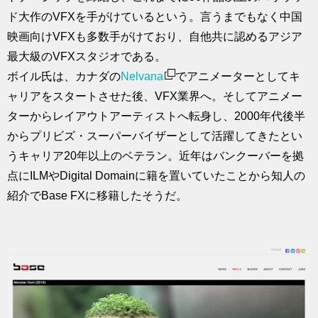
ド大作のVFXを手がけているという。言うまでもなく中国
映画向けVFXも多数手がけており、自他共に認めるアジア
最大級のVFXスタジオである。
ボイル氏は、カナダの
Nelvana
でアニメーターとしてキ
ャリアをスタートさせた後、VFX業界へ。そしてアニメー
ターからレイアウトアーティストへ転身し、2000年代後半
からプリビズ・スーパーバイザーとして活躍してきたとい
うキャリア20年以上のベテラン。近年はバンクーバーを拠
点にILMやDigital Domainに籍を置いていたことから知人の
紹介でBase FXに移籍したそうだ。