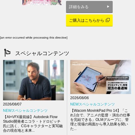
詳細をみる
ご購入はこちらから
[an error occurred while processing this directive]
スペシャルコンテンツ
2026/08/06
NEWスペシャルコンテンツ
2026/08/07
【Wacom MovinkPad Pro 14】「こ
NEWスペシャルコンテンツ
れ1台で、アニメの監督・演出の仕事
【AI×VFX最前線】Autodesk Flow
を完結できる」OLMグループに、管
Studio開発者ニコラ・トドロビッチ
理と現場の両面から導入効果を聞い
氏に訊く、CGキャラクターと実写融
た...
合の現在地と未来...