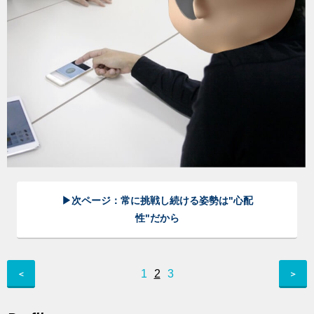
▶︎次ページ：常に挑戦し続ける姿勢は"心配
性"だから︎
1
2
3
＜
＞