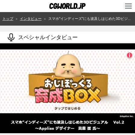
TOP
トップ
インタビュー
スマホ"インディーズ"にも波及しはじめた3Dビジュアル Vol.2 中高生の心を捉えた『おじぽっくる』シリーズ 450万ダウンロード超えの3Dカジュアルゲームが産まれた背景
＞
＞
インタビュー
スペシャルインタビュー
ニュース
特集
連載
用語辞典
スタジオ
講座
SHOP
クリエイターズID