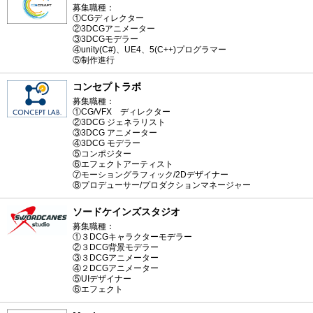
募集職種：
①CGディレクター
②3DCGアニメーター
③3DCGモデラー
④unity(C#)、UE4、5(C++)プログラマー
⑤制作進行
コンセプトラボ
募集職種：
①CG/VFX ディレクター
②3DCG ジェネラリスト
③3DCG アニメーター
④3DCG モデラー
⑤コンポジター
⑥エフェクトアーティスト
⑦モーショングラフィック/2Dデザイナー
⑧プロデューサー/プロダクションマネージャー
ソードケインズスタジオ
募集職種：
①３DCGキャラクターモデラー
②３DCG背景モデラー
③３DCGアニメーター
④２DCGアニメーター
⑤UIデザイナー
⑥エフェクト