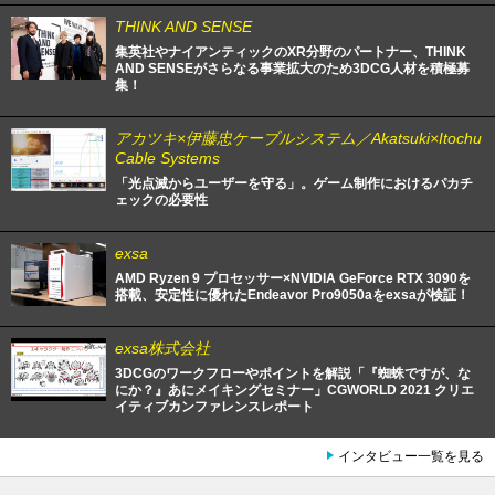
THINK AND SENSE
集英社やナイアンティックのXR分野のパートナー、THINK
AND SENSEがさらなる事業拡大のため3DCG人材を積極募
集！
アカツキ×伊藤忠ケーブルシステム／Akatsuki×Itochu
Cable Systems
「光点滅からユーザーを守る」。ゲーム制作におけるパカチ
ェックの必要性
exsa
AMD Ryzen 9 プロセッサー×NVIDIA GeForce RTX 3090を
搭載、安定性に優れたEndeavor Pro9050aをexsaが検証！
exsa株式会社
3DCGのワークフローやポイントを解説「『蜘蛛ですが、な
にか？』あにメイキングセミナー」CGWORLD 2021 クリエ
イティブカンファレンスレポート
インタビュー一覧を見る