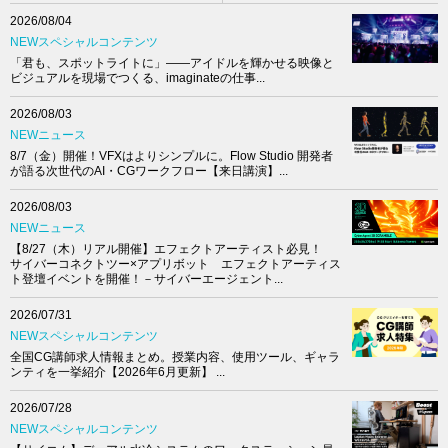
2026/08/04
NEWスペシャルコンテンツ
「君も、スポットライトに」――アイドルを輝かせる映像と
ビジュアルを現場でつくる、imaginateの仕事...
2026/08/03
NEWニュース
8/7（金）開催！VFXはよりシンプルに。Flow Studio 開発者
が語る次世代のAI・CGワークフロー【来日講演】...
2026/08/03
NEWニュース
【8/27（木）リアル開催】エフェクトアーティスト必見！
サイバーコネクトツー×アプリボット エフェクトアーティス
ト登壇イベントを開催！－サイバーエージェント...
2026/07/31
NEWスペシャルコンテンツ
全国CG講師求人情報まとめ。授業内容、使用ツール、ギャラ
ンティを一挙紹介【2026年6月更新】 ...
2026/07/28
NEWスペシャルコンテンツ