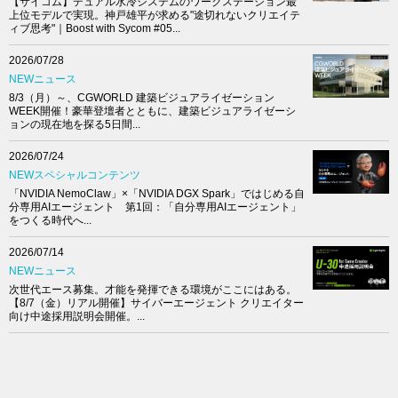
【サイコム】デュアル水冷システムのワークステーション最
上位モデルで実現。神戸雄平が求める"途切れないクリエイテ
ィブ思考"｜Boost with Sycom #05...
2026/07/28
NEWニュース
8/3（月）～、CGWORLD 建築ビジュアライゼーション
WEEK開催！豪華登壇者とともに、建築ビジュアライゼーシ
ョンの現在地を探る5日間...
2026/07/24
NEWスペシャルコンテンツ
「NVIDIA NemoClaw」×「NVIDIA DGX Spark」ではじめる自
分専用AIエージェント 第1回：「自分専用AIエージェント」
をつくる時代へ...
2026/07/14
NEWニュース
次世代エース募集。才能を発揮できる環境がここにはある。
【8/7（金）リアル開催】サイバーエージェント クリエイター
向け中途採用説明会開催。...