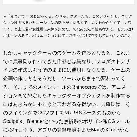
▲『みつけて！ おじぽっくる』のキャラクターたち。このデザインと、コレク
ション性のあるバリエーションの数々が、ゆるくて、よくわからなくて、カワ
イイ、と主に若い女性層に人気を集めた。ちなみに効率性も考えて、モデルは1
パターンのみで、バリエーションはテクスチャだけで増やしていったとのこと
しかしキャラクターもののゲームを作るとなると、これま
でに貝森氏が作ってきた作品とは異なり、プロダクトデザ
インの作法はもうそのままには通用しなくなる。ゲームの
企画や作り方もそうだし、ツールからまるで変わってく
る。そこまでのメインツールのRhinocerosでは、アニメー
ションまで想定したキャラクターオブジェクトを制作する
にはあきらかに不向きと言わざるを得ない。貝森氏は、そ
のタイミングでCGソフトをNURBSベースのものから
Sculptris、Blenderといった無償系のポリゴン系CGツール
に移行しつつ、アプリの開発環境もまたMacのXcodeから