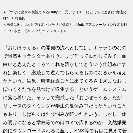
▲「すぐに動きを視認できるUnityは、元デザイナーにとってはまさに"魔法の
杖"」と貝森氏
＜画像はBlender上で設定されたリグ構造と、Unityでアニメーション設定を行
っているところのスクリーンショット＞
『おじぽっくる』の開発の流れとしては、キャラものなの
で当然キャラクターありき。まず作って動かしてみて、面
白いと思えたところでこれを活かしてどういう仕組みにす
れば楽しく、継続して遊んでもらえるものになるかを考え
たという。結果、時間経過ごとに出てくるさまざまなおじ
ぽっくるたちを見つけて収集する、というゲームシステム
に落ち着いた。そうして完成した『おじぽっくる』だが、
リリースのタイミングが学生の夏休み中だったということ
もあり、しばらくは伸び悩みが続いたという。しかし、休
み明けになると学校等での口コミで広まるのか、突然爆発
的にダウンロードされるに至り、SNS等でも目に見えて普