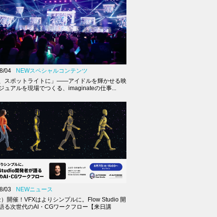
8/04
NEWスペシャルコンテンツ
、スポットライトに」――アイドルを輝かせる映
ュアルを現場でつくる、imaginateの仕事...
8/03
NEWニュース
金）開催！VFXはよりシンプルに。Flow Studio 開
語る次世代のAI・CGワークフロー【来日講