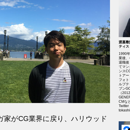
渡嘉敷拓
ティス
199
業後、
退職後
てマン
ンスC
トアー
フォト
ルプテ
ブンG
（20
GENE
CMな
Twitte
tokashi
マンガ家がCG業界に戻り、ハリウッド