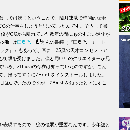
3巻までは続くということで、隔月連載で時間的な余
CGの仕事をしようと思い立ったんです。そうして書
、僕がCGから離れていた数年の間にものすごい進化が
の棚には
田島光二
さんの書籍（『田島光二アート
opテクニック』）もあって、帯に「25歳の天才コンセプトア
も衝撃を受けました。僕と同い年のクリエイターが見
いる。ZBrushの存在は知っていたのですが、こん
、帰ってすぐにZBrushをインストールしました。
悩んでいたのですが、ZBrushを触ったときにすご
を表現するので、線の強弱が重要なんです。少年誌と