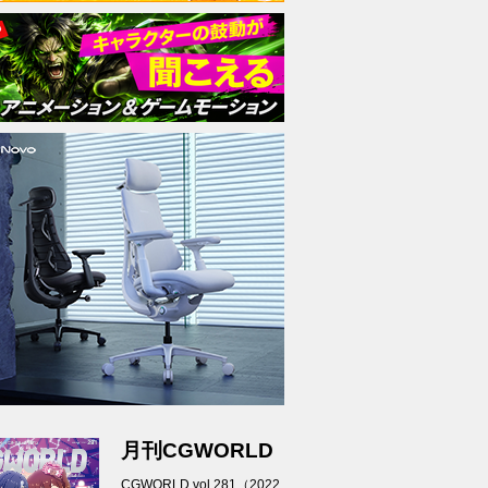
月刊CGWORLD
CGWORLD vol.281（2022