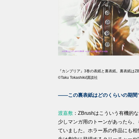
『カンブリア』3巻の表紙と裏表紙。裏表紙はZB
©Taku Tokashiki/講談社
――この裏表紙はどのくらいの期間
渡嘉敷
：ZBrushはこういう有機的
少しマンガ用のトーンがあったら、
ていました。ホラー系の作品にも相性