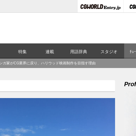
ス
特集
連載
用語辞典
スタジオ
ﾁｭｰ
たマンガ家がCG業界に戻り、ハリウッド映画制作を目指す理由
Prof