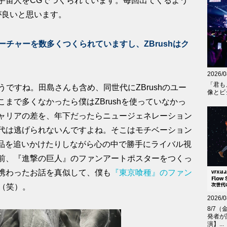
宇宙人をCGでつくられています。毎回出てくるよう
が良いと思います。
ーチャーを数多くつくられていますし、ZBrushはク
2026/0
「君も
うですね。田島さんも含め、同世代にZBrushのユー
像とビジ
まで多くなかったら僕はZBrushを使っていなかっ
ャリアの差を、年下だったらニュージェネレーション
代は逃げられないんですよね。そこはモチベーション
たり作品を追いかけたりしながら心の中で勝手にライバル視
前、『進撃の巨人』のファンアートポスターをつくっ
携わったお話を真似して、僕も
『東京喰種』のファン
（笑）。
2026/0
8/7（
発者が
演】...