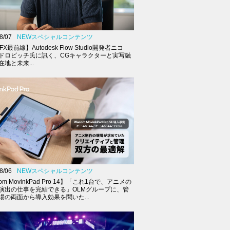
8/07
NEWスペシャルコンテンツ
FX最前線】Autodesk Flow Studio開発者ニコ
ドロビッチ氏に訊く、CGキャラクターと実写融
地と未来...
8/06
NEWスペシャルコンテンツ
om MovinkPad Pro 14】「これ1台で、アニメの
演出の仕事を完結できる」OLMグループに、管
場の両面から導入効果を聞いた...