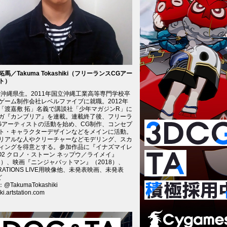
馬／Takuma Tokashiki（フリーランスCGアー
ト）
0年沖縄県生。2011年国立沖縄工業高等専門学校卒
ゲーム制作会社
レベルファイブ
に就職。2012年
「渡嘉敷 拓」名義で講談社「少年マガジンR」に
ガ
『カンブリア』
を連載。連載終了後、フリーラ
Gアーティストの活動を始め、CG制作、コンセプ
ト・キャラクターデザインなどをメインに活動。
リアルな人やクリーチャーなどモデリング、スカ
ィングを得意とする。参加作品に
『イナズマイレ
O2 クロノ・ストーン ネップウ／ライメイ』
12）、映画『ニンジャバットマン』（2018）、
RATIONS LIVE用映像他、未発表映画、未発表
ど
r：
@TakumaTokashiki
ki.artstation.com