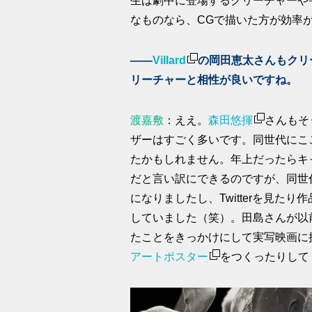
生は劇中に登場するクリーチャーや
なものなら、CGで描いた方が効率
――
Villard
の岡田恵太さんもクリ
リーチャーと相性が良いですね。
渡嘉敷
：ええ。
森田悠揮
さんもそ
ザーはすごく多いです。同世代にここ
たかもしれません。年上だったらキ
だと言い訳にできるのですが、同世
になりましたし、Twitterを見
していました（笑）。田島さんが以
たことをきっかけにして実写映画に
アートポスター
をつくったりして