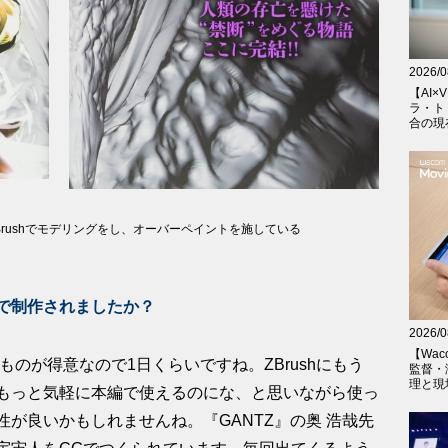
2026/0
【AI×V
ラ・ト
合の現在
rushでモデリングをし、オーバーペイントを施している
で制作されましたか？
2026/0
【Wac
なものが得意なので1日くらいですね。ZBrushにもう
監督・
理と現
もっと気軽に本編で使えるのにな、と思いながら使っ
が良いかもしれませんね。『GANTZ』の奥 浩哉先