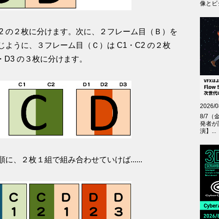
像とビジ
A2 の２枚に分けます。次に、２フレーム目（Ｂ）を
同じように、３フレーム目（Ｃ）は C1・C2 の２枚
・D3 の３枚に分けます。
2026/0
8/7（
発者が
演】...
、２枚１組で組み合わせていけば......