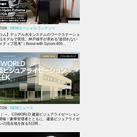
7/28
NEWスペシャルコンテンツ
コム】デュアル水冷システムのワークステーショ
位モデルで実現。神戸雄平が求める"途切れない
ィブ思考"｜Boost with Sycom #05...
7/28
NEWニュース
（月）～、CGWORLD 建築ビジュアライゼーション
K開催！豪華登壇者とともに、建築ビジュアライゼ
ンの現在地を探る5日間...