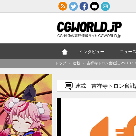
インタビュー
ニュー
トップ
連載
吉祥寺トロン奮戦記:Vol.1
＞
＞
連載 吉祥寺トロン奮戦