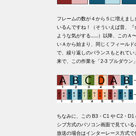
フレームの数が４から５に増えまし
いるんですね！（そういえば昔、『
ような気がする......）以降、こ
いＡから始まり、同じくフィールド
で、繰り返しのバランスもとれてい
来で、この作業を「2-3 プルダウ
ちなみに、この B3・C1 や C2
シブ方式のパソコン画面で見ている
放送の場合はインターレース方式で