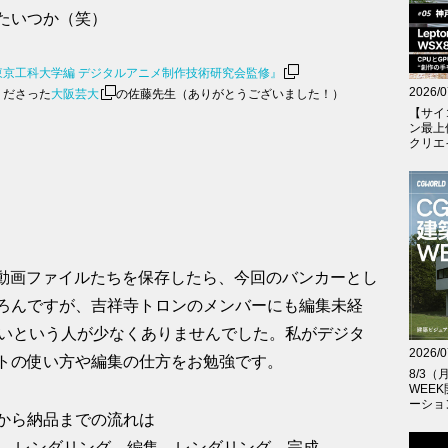
たいつか（笑）
京工科大学編 デジタルアニメ制作技術研究会監修』
2026/0
くださった
大阪芸大
の佐藤先生（ありがとうございました！）
【サイ
ン最上
クリエイテ
えた動画ファイルたちを保存したら、今回のバンカーとし
ろんですが、吉祥寺トロンのメンバーにも編集未経
たことがないという人が少なくありませんでした。私がデジタ
2026/0
トの使い方や編集の仕方をお勉強です。
8/3
WEE
ーショ
から納品までの流れは
プルダウン→レンダリング→編集→レンダリング→完成