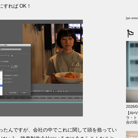
すれば OK！
[an erro
2026/0
【AI×V
ラ・ト
合の現在
ったんですが、会社の中でこれに関して頭を捻ってい