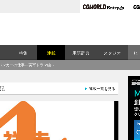
ス
特集
連載
用語辞典
スタジオ
ﾁｭｰ
8：バンカーの仕事～実写ドラマ編～
記
連載一覧を見る