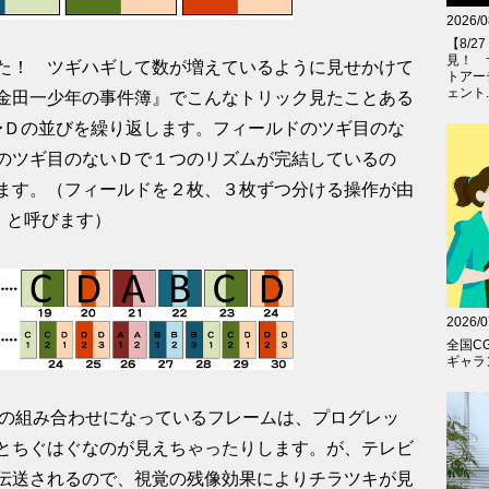
2026/0
【8/
見！ 
た！ ツギハギして数が増えているように見せかけて
トアー
ェント..
金田一少年の事件簿』でこんなトリック見たことある
のＡ〜Ｄの並びを繰り返します。フィールドのツギ目のな
のツギ目のないＤで１つのリズムが完結しているの
ます。（フィールドを２枚、３枚ずつ分ける操作が由
ン」と呼びます）
2026/0
全国C
ギャラン
・D1 の組み合わせになっているフレームは、プログレッ
とちぐはぐなのが見えちゃったりします。が、テレビ
伝送されるので、視覚の残像効果によりチラツキが見