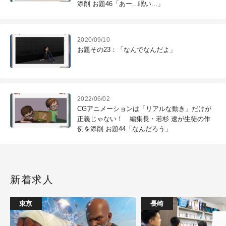
添削 お題46「あー...眠い...」
2020/09/10
お題その23：「なんでなんだよ」
2022/06/02
CGアニメーションは「リアルな動き」だけが
正義じゃない！ 編集長・若杉 遼が生徒の作
例を添削 お題44「なんだろう」
新着求人
東京
長崎