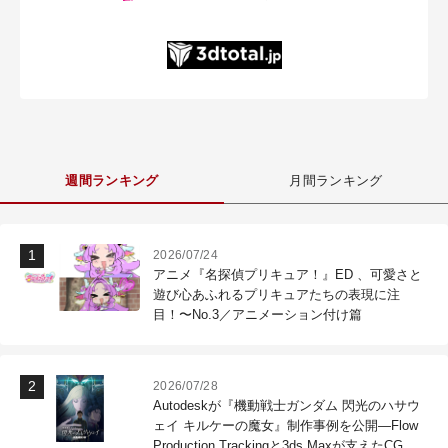
週間ランキング
月間ランキング
2026/07/24
アニメ『名探偵プリキュア！』ED 、可愛さと
遊び心あふれるプリキュアたちの表現に注
目！〜No.3／アニメーション付け篇
2026/07/28
Autodeskが『機動戦士ガンダム 閃光のハサウ
ェイ キルケーの魔女』制作事例を公開―Flow
Production Trackingと3ds Maxが支えたCG制