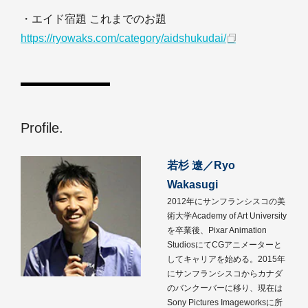
・エイド宿題 これまでのお題
https://ryowaks.com/category/aidshukudai/
Profile.
若杉 遼／Ryo
Wakasugi
2012年にサンフランシスコの美
術大学Academy of Art University
を卒業後、Pixar Animation
StudiosにてCGアニメーターと
してキャリアを始める。2015年
にサンフランシスコからカナダ
のバンクーバーに移り、現在は
Sony Pictures Imageworksに所