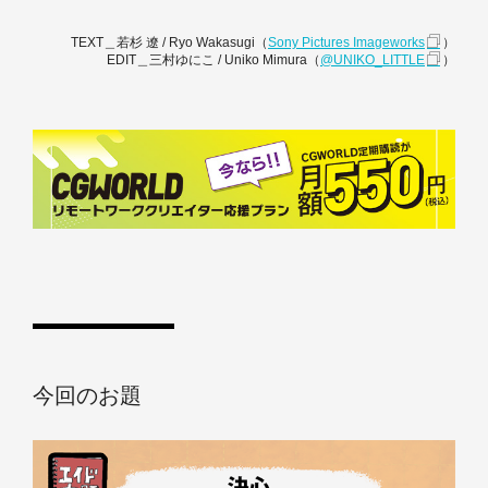
TEXT＿若杉 遼 / Ryo Wakasugi（
Sony​ Pictures​ Imageworks
）
EDIT＿三村ゆにこ / Uniko Mimura（
@UNIKO_LITTLE
）
今回のお題