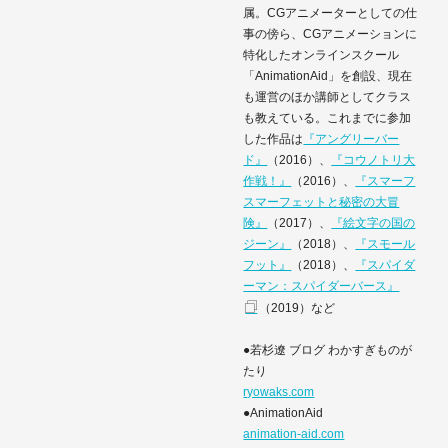
属。CGアニメーターとしての仕
事の傍ら、CGアニメーションに
特化したオンラインスクール
「AnimationAid」を創設、現在
も運営のほか講師としてクラス
も教えている。これまでに参加
した作品は
『アングリーバー
ド』
（2016）、
『コウノトリ大
作戦！』
（2016）、
『スマーフ
スマーフェットと秘密の大冒
険』
（2017）、
『絵文字の国の
ジーン』
（2018）、
『スモール
フット』
（2018）、
『スパイダ
ーマン：スパイダーバース』
（2019）など
●若杉遼 ブログ わかすぎものが
たり
ryowaks.com
●AnimationAid
animation-aid.com