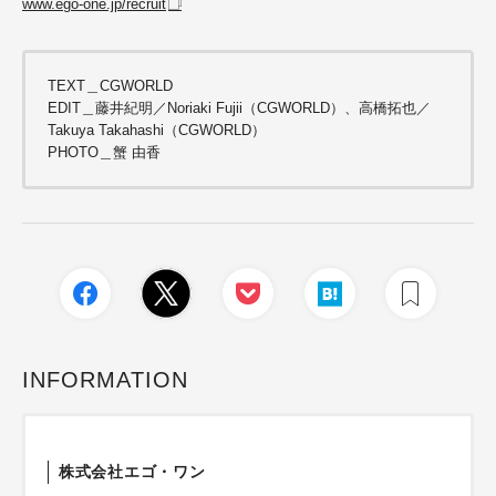
www.ego-one.jp/recruit
TEXT＿CGWORLD
EDIT＿藤井紀明／Noriaki Fujii（CGWORLD）、高橋拓也／
Takuya Takahashi（CGWORLD）
PHOTO＿蟹 由香
INFORMATION
株式会社エゴ・ワン