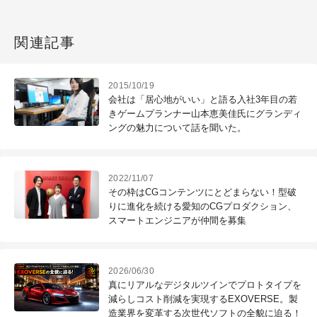
関連記事
2015/10/19
会社は「居心地がいい」と語る入社3年目の若
きゲームプランナー山本恵美佳氏にグランディ
ングの魅力について話を聞いた。
2022/11/07
その枠はCGコンテンツにとどまらない！型破
りに進化を続ける愛知のCGプロダクション、
スマートエンジニアが仲間を募集
2026/06/30
真にリアルなデジタルツインでプロトタイプを
減らしコスト削減を実現するEXOVERSE。製
造業界を変革する次世代ソフトの全貌に迫る！