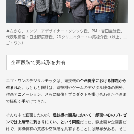
▲左から、エンジニアデザイナー・ソウソウ氏、PM・吉田圭汰氏、
代表取締役・日比野辰彦氏、2Dクリエイター・中尾椋介氏（以上、エ
ゴ・ワン）
企画段階で完成形を共有
エゴ・ワンのデジタルモックは、遊技機の
企画提案における課題から
生まれた
。もともと同社は、遊技機やゲームのデジタル映像の開発、
作画アニメーション、さらに映像とプロダクトを掛け合わせた企画ま
で幅広く手がけてきた。
そんな中で直面したのが、
遊技機の開発において「紙面中心のプレゼ
ンでは上層部に刺さりにくい」という問題
だった。静止画や企画書だ
けで、実機特有の質感や空気感を共有することには限界がある。そこ