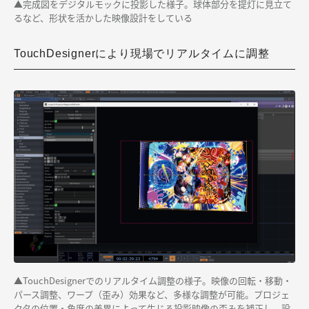
▲完成図をデジタルモックに投影した様子。球体部分を提灯に見立て
るなど、形状を活かした映像設計をしている
TouchDesignerにより現場でリアルタイムに調整
▲TouchDesignerでのリアルタイム調整の様子。映像の回転・移動・
パース調整、ワープ（歪み）効果など、多様な調整が可能。プロジェ
クタの位置・角度の差異によって生じる投影映像の歪みを補正し、設