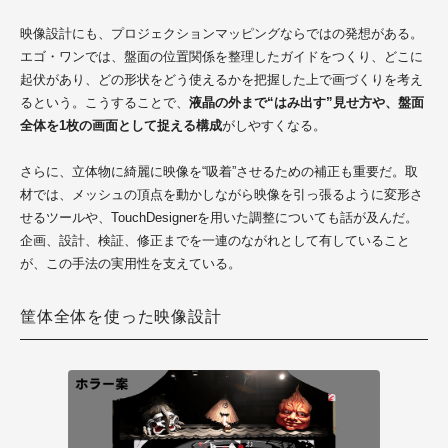
映像設計にも、プロジェクションマッピングならではの発想がある。
エゴ・ワンでは、盤面の位置関係を整理したガイドをつくり、どこに
起伏があり、どの形状をどう使えるかを把握した上で画づくりを考え
るという。こうすることで、
液晶の外まで“はみ出す”見せ方や、盤面
全体を1枚の画面として捉える構成
がしやすくなる。
さらに、立体物に綺麗に映像を“吸着”させるための補正も重要だ。取
材では、メッシュの頂点を動かしながら映像を引っ張るように変形さ
せるツールや、TouchDesignerを用いた調整についても話が及んだ。
企画、設計、検証、修正までを一連のながれとして有していること
が、この手法の実用性を支えている。
筐体全体を使った映像設計