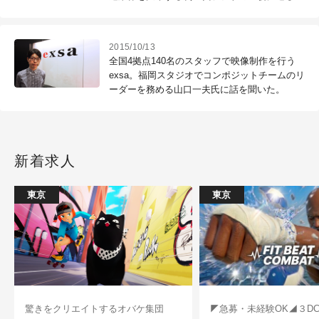
2015/10/13
全国4拠点140名のスタッフで映像制作を行う
exsa。福岡スタジオでコンポジットチームのリ
ーダーを務める山口一夫氏に話を聞いた。
新着求人
東京
東京
驚きをクリエイトするオバケ集団
◤急募・未経験OK◢３D