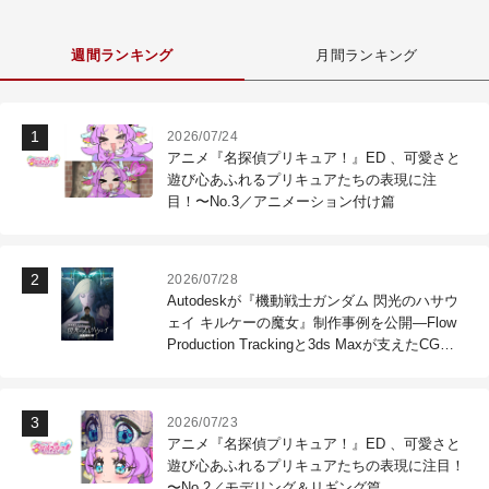
週間ランキング
月間ランキング
2026/07/24
アニメ『名探偵プリキュア！』ED 、可愛さと
遊び心あふれるプリキュアたちの表現に注
目！〜No.3／アニメーション付け篇
2026/07/28
Autodeskが『機動戦士ガンダム 閃光のハサウ
ェイ キルケーの魔女』制作事例を公開―Flow
Production Trackingと3ds Maxが支えたCG制
作現場
2026/07/23
アニメ『名探偵プリキュア！』ED 、可愛さと
遊び心あふれるプリキュアたちの表現に注目！
〜No.2／モデリング＆リギング篇