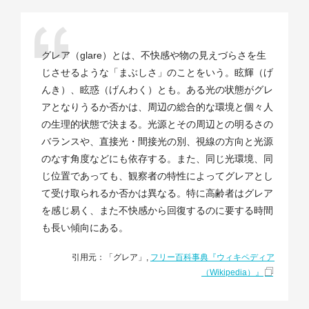
グレア（glare）とは、不快感や物の見えづらさを生
じさせるような「まぶしさ」のことをいう。眩輝（げ
んき）、眩惑（げんわく）とも。ある光の状態がグレ
アとなりうるか否かは、周辺の総合的な環境と個々人
の生理的状態で決まる。光源とその周辺との明るさの
バランスや、直接光・間接光の別、視線の方向と光源
のなす角度などにも依存する。また、同じ光環境、同
じ位置であっても、観察者の特性によってグレアとし
て受け取られるか否かは異なる。特に高齢者はグレア
を感じ易く、また不快感から回復するのに要する時間
も長い傾向にある。
引用元：「グレア」,
フリー百科事典『ウィキペディア
（Wikipedia）』