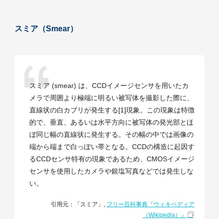
スミア（Smear）
スミア (smear) は、CCDイメージセンサを用いたカ
メラで周囲より極端に明るい被写体を撮影した際に、
直線状の白カブリが発生する[1]現象。この現象は特徴
的で、垂直、あるいは水平方向に被写体の発光部とほ
ぼ同じ幅の直線状に発生する。その幅の中では画像の
端から端まで白っぽい帯となる。CCDの構造に起因す
るCCDセンサ特有の現象であるため、CMOSイメージ
センサを使用したカメラや銀塩写真などでは発生しな
い。
引用元：「スミア」,
フリー百科事典『ウィキペディア
（Wikipedia）』