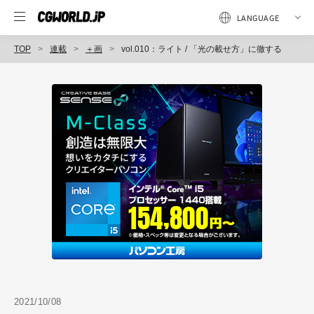
TOP
連載
＋画
vol.010：ライト / 「光の載せ方」に徹する
2021/10/08