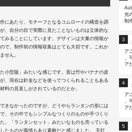
Au
光
制作
作にあたり、モチーフとなるコムローイの構造を調
Tr
が、自分の目で実際に見たことないものは立体的な
作
てみることにしています。デザインは大量の情報が
ので、制作前の情報収集はとても大切です。これか
ア
ません。
、
ア
デ
た小型版」みたいな感じです。昔は竹やバナナの皮
が、現在は針金などを使ってつくられることもある
材料の見直しがされているのだとか。
ア
、
できなかったのですが、どうやらランタンの形には
ア
で、その中でもシンプルなつくりのものや手づくり
出
た。「ランタンセット」みたいなものも売っている
したものが風情もあり素敵だと感じました。 天灯