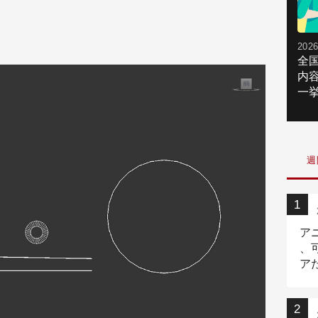
2026
全
内
一挙
週
ア
、
ア
ニ