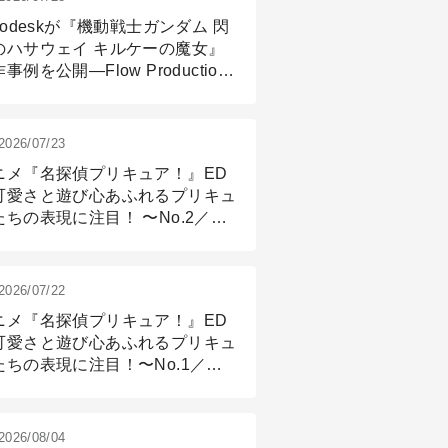
todeskが『機動戦士ガンダム 閃
のハサウェイ キルケーの魔女』
事例を公開―Flow Production
ackingと3ds Maxが支えたCG制
現場
2026/07/23
ニメ『名探偵プリキュア！』ED
可愛さと遊び心あふれるプリキュ
たちの表現に注目！ 〜No.2／モ
リング＆リギング篇
2026/07/22
ニメ『名探偵プリキュア！』ED
可愛さと遊び心あふれるプリキュ
たちの表現に注目！〜No.1／演
篇
2026/08/04