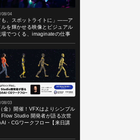
/08/04
君も、スポットライトに」――ア
ドルを輝かせる映像とビジュアル
場でつくる、imaginateの仕事
/08/03
7（金）開催！VFXはよりシンプル
Flow Studio 開発者が語る次世
のAI・CGワークフロー【来日講
】