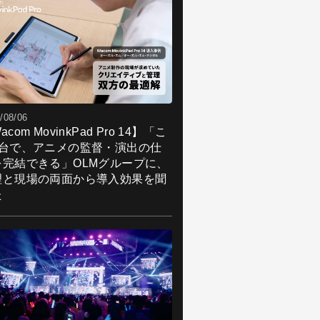
/08/06
acom MovinkPad Pro 14】「こ
1台で、アニメの監督・演出の仕
を完結できる」OLMグループに、
理と現場の両面から導入効果を聞
た