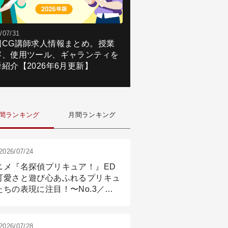
/07/31
国CG講師求人情報まとめ。授業
容、使用ツール、ギャランティを
紹介【2026年6月更新】
間ランキング
月間ランキング
2026/07/24
ニメ『名探偵プリキュア！』ED
可愛さと遊び心あふれるプリキュ
たちの表現に注目！〜No.3／ア
メーション付け篇
2026/07/28