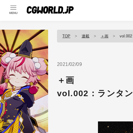
MENU
TOP
連載
＋画
vol.
2021/02/09
＋画
vol.002：ランタ