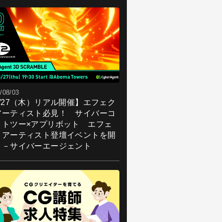
/08/03
8/27（木）リアル開催】エフェク
アーティスト必見！ サイバーコ
クトツー×アプリボット エフェ
トアーティスト登壇イベントを開
！－サイバーエージェント