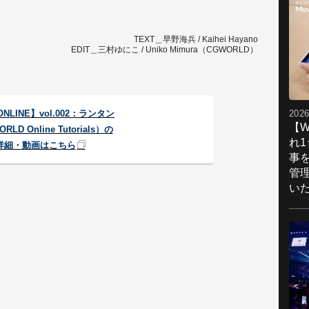
TEXT＿早野海兵 / Kaihei Hayano
EDIT＿三村ゆにこ / Uniko Mimura（CGWORLD）
2026
NLINE】vol.002：ランタン
【W
RLD Online Tutorials）の
れ
詳細・動画はこちら
事
管
い