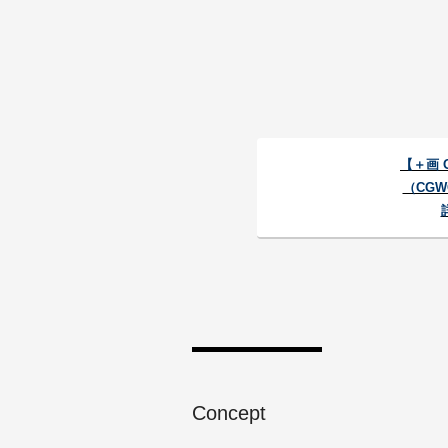
【＋画 O
（CGWO
Concept