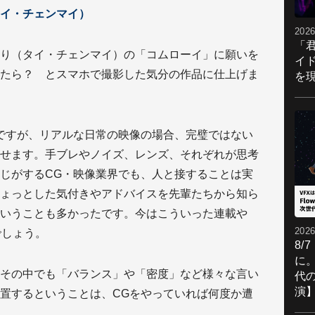
イ・チェンマイ）
2026
「
り（タイ・チェンマイ）の「コムローイ」に願いを
イ
たら？ とスマホで撮影した気分の作品に仕上げま
を現
ですが、リアルな日常の映像の場合、完璧ではない
せます。手ブレやノイズ、レンズ、それぞれが思考
じがするCG・映像業界でも、人と接することは実
ょっとした気付きやアドバイスを先輩たちから知ら
いうことも多かったです。今はこういった連載や
2026
でしょう。
8/
に。
その中でも「バランス」や「密度」など様々な言い
代
演
置するということは、CGをやっていれば何度か遭