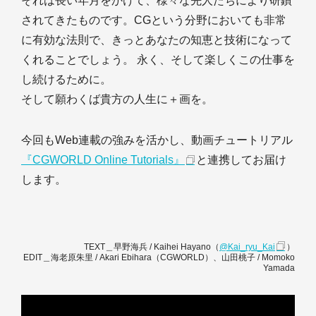
それは長い年月をかけて、様々な先人たちにより研鑽
されてきたものです。CGという分野においても非常
に有効な法則で、きっとあなたの知恵と技術になって
くれることでしょう。 永く、そして楽しくこの仕事を
し続けるために。
そして願わくば貴方の人生に＋画を。
今回もWeb連載の強みを活かし、動画チュートリアル
『CGWORLD Online Tutorials』
と連携してお届け
します。
TEXT＿早野海兵 / Kaihei Hayano（
@Kai_ryu_Kai
）
EDIT＿海老原朱里 / Akari Ebihara（CGWORLD）、山田桃子 / Momoko
Yamada