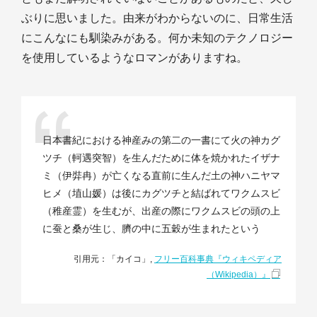
ぶりに思いました。由来がわからないのに、日常生活
にこんなにも馴染みがある。何か未知のテクノロジー
を使用しているようなロマンがありますね。
日本書紀における神産みの第二の一書にて火の神カグ
ツチ（軻遇突智）を生んだために体を焼かれたイザナ
ミ（伊弉冉）が亡くなる直前に生んだ土の神ハニヤマ
ヒメ（埴山媛）は後にカグツチと結ばれてワクムスビ
（稚産霊）を生むが、出産の際にワクムスビの頭の上
に蚕と桑が生じ、臍の中に五穀が生まれたという
引用元：「カイコ」,
フリー百科事典『ウィキペディア
（Wikipedia）』