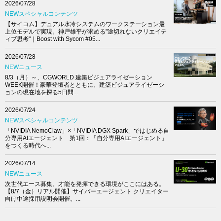
2026/07/28
NEWスペシャルコンテンツ
【サイコム】デュアル水冷システムのワークステーション最
上位モデルで実現。神戸雄平が求める"途切れないクリエイテ
ィブ思考"｜Boost with Sycom #05...
2026/07/28
NEWニュース
8/3（月）～、CGWORLD 建築ビジュアライゼーション
WEEK開催！豪華登壇者とともに、建築ビジュアライゼーシ
ョンの現在地を探る5日間...
2026/07/24
NEWスペシャルコンテンツ
「NVIDIA NemoClaw」×「NVIDIA DGX Spark」ではじめる自
分専用AIエージェント 第1回：「自分専用AIエージェント」
をつくる時代へ...
2026/07/14
NEWニュース
次世代エース募集。才能を発揮できる環境がここにはある。
【8/7（金）リアル開催】サイバーエージェント クリエイター
向け中途採用説明会開催。...