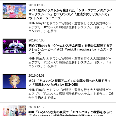
2019.12.03
＃03 1枚のイラストから生まれた「シリーズアニメのクライ
マックスシーン」とEDダンス／『魔法少女リリカルルカ』
by トムス・ジーニーズ
NHN PlayArtとドワンゴが開発・運営を行う大人気対戦ゲー
ムアプリ『#コンパス 戦闘摂理解析システム』（以下、『＃
コンパス』）を原作...
2019.07.05
初めて描かれる「ゲームシステム内部」を舞台に展開するア
クションムービー／＃02『Voidoll irregular』by トムス・ジ
ーニーズ
NHN PlayArtとドワンゴが開発・運営を行う大人気対戦ゲー
ムアプリ『#コンパス 戦闘摂理解析システム』（以下、『＃
コンパス』）を原作...
2019.04.03
＃01 「＃コンパス短篇アニメ」の先陣を切った人情ドラマ
／『深川まとい 牡丹』by ECHOES
NHN PlayArtとドワンゴが開発・運営を行う大人気対戦ゲー
ムアプリ『#コンパス 戦闘摂理解析システム』を原作に、CG
から手描きまで様...
2018.12.12
#00 「いろいろな方の表現で『＃コンパス』の世界をさらに