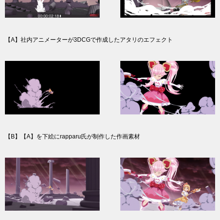
【A】社内アニメーターが3DCGで作成したアタリのエフェクト
【B】【A】を下絵にrapparu氏が制作した作画素材