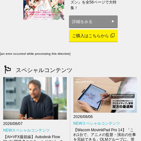
ズン』を全56ページで大特
集！
詳細をみる
ご購入はこちらから
[an error occurred while processing this directive]
スペシャルコンテンツ
2026/08/06
NEWスペシャルコンテンツ
2026/08/07
【Wacom MovinkPad Pro 14】「こ
NEWスペシャルコンテンツ
れ1台で、アニメの監督・演出の仕事
【AI×VFX最前線】Autodesk Flow
を完結できる」OLMグループに、管