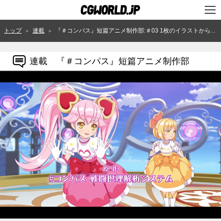
TOP
トップ
連載
『＃コンパス』短篇アニメ制作部:＃03 1枚のイラストから生まれた「シリーズアニメのクライマックスシーン」とEDダンス／『魔法少女リリカルルカ』by トムス・ジーニーズ
＞
＞
インタビュー
連載 『＃コンパス』短篇アニメ制作部
ニュース
特集
連載
用語辞典
スタジオ
講座
SHOP
クリエイターズID