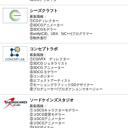
シーズクラフト
募集職種：
①CGディレクター
②3DCGアニメーター
③3DCGモデラー
④unity(C#)、UE4、5(C++)プログラマー
⑤制作進行
コンセプトラボ
募集職種：
①CG/VFX ディレクター
②3DCG ジェネラリスト
③3DCG アニメーター
④3DCG モデラー
⑤コンポジター
⑥エフェクトアーティスト
⑦モーショングラフィック/2Dデザイナー
⑧プロデューサー/プロダクションマネージャー
ソードケインズスタジオ
募集職種：
①３DCGキャラクターモデラー
②３DCG背景モデラー
③３DCGアニメーター
④２DCGアニメーター
⑤UIデザイナー