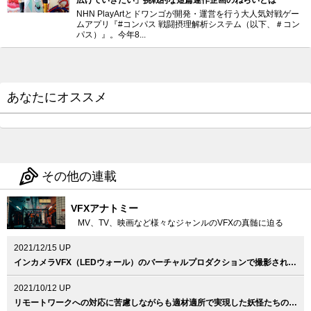
広げていきたい」挑戦的な短篇連作企画のねらいとは
NHN PlayArtとドワンゴが開発・運営を行う大人気対戦ゲー
ムアプリ『#コンパス 戦闘摂理解析システム（以下、＃コン
パス）』。今年8...
あなたにオススメ
その他の連載
VFXアナトミー
MV、TV、映画など様々なジャンルのVFXの真髄に迫る
2021/12/15 UP
インカメラVFX（LEDウォール）のバーチャルプロダクションで撮影された意欲作、Vaundy『泣き地蔵』MV
2021/10/12 UP
リモートワークへの対応に苦慮しながらも適材適所で実現した妖怪たちのVFX、映画『妖怪大戦争 ガーディアンズ』