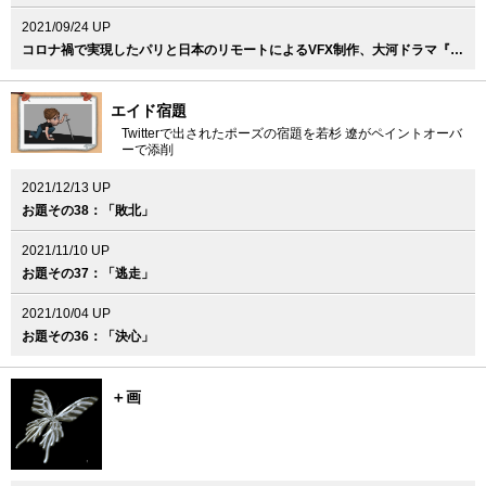
2021/09/24 UP
コロナ禍で実現したパリと日本のリモートによるVFX制作、大河ドラマ『青天を衝け』
エイド宿題
Twitterで出されたポーズの宿題を若杉 遼がペイントオーバ
ーで添削
2021/12/13 UP
お題その38：「敗北」
2021/11/10 UP
お題その37：「逃走」
2021/10/04 UP
お題その36：「決心」
＋画