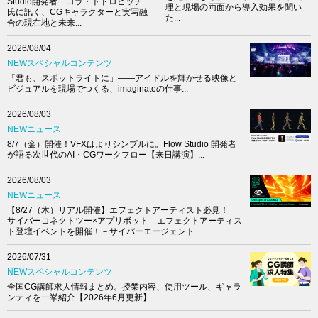
Studio開発者ニコラ・トドロビッチ
理と現場の両面から導入効果を聞い
氏に訊く、CGキャラクターと実写融
た...
合の現在地と未来...
2026/08/04
NEWスペシャルコンテンツ
「君も、スポットライトに」――アイドルを輝かせる映像と
ビジュアルを現場でつくる、imaginateの仕事...
2026/08/03
NEWニュース
8/7（金）開催！VFXはよりシンプルに。Flow Studio 開発者
が語る次世代のAI・CGワークフロー【来日講演】...
2026/08/03
NEWニュース
【8/27（木）リアル開催】エフェクトアーティスト必見！
サイバーコネクトツー×アプリボット エフェクトアーティス
ト登壇イベントを開催！－サイバーエージェント...
2026/07/31
NEWスペシャルコンテンツ
全国CG講師求人情報まとめ。授業内容、使用ツール、ギャラ
ンティを一挙紹介【2026年6月更新】 ...