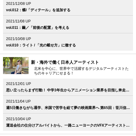
2021/12/08 UP
vol.012：蝶/「ディテール」を追加する
2021/11/08 UP
vol.011：繭／「前後の配置」を考える
2021/10/08 UP
vol.010：ライト / 「光の載せ方」に徹する
新・海外で働く日本人アーティスト
北米を中心に、世界中で活躍するデジタルアーティストた
ちのキャリアにせまる！
2021/12/01 UP
思い立ったらまず行動！ 中学3年生からアニメーション業界を目指し奔走 第66回：田村鞠果（LAIKA, Llc. / Jr. Prop Designer）
2021/11/04 UP
週5日働きながら通学、米国で苦学を経て夢の映画業界へ 第65回：笹川信輝（Skydance Animation / 3D Visual Development Artist）
2021/10/04 UP
運送会社の仕分けアルバイトから、一路ニューヨークのVFXアーティストへ。第64回：佐藤文郎（Cineric Creative / Senior Flame Artist ）