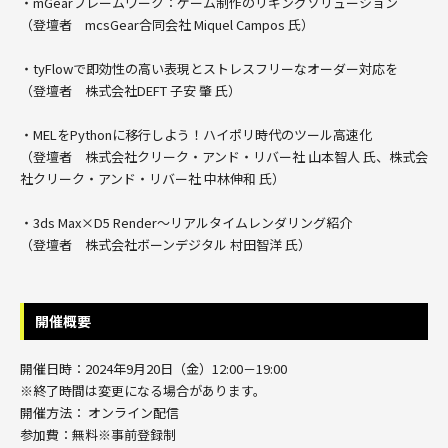
・mGearフレームワーク：ゲーム制作のリギングソリューション
（登壇者 mcsGear合同会社 Miquel Campos 氏）
・tyFlowで即効性の高い表現とストレスフリーなオーダー対応を
（登壇者 株式会社DEFT 子安 肇 氏）
・MELをPythonに移行しよう！ハイポリ時代のツール高速化
（登壇者 株式会社クリーク・アンド・リバー社 山本智人 氏、株式会
社クリーク・アンド・リバー社 中林伸和 氏）
・3ds Max×D5 Render～リアルタイムレンダリング紹介
（登壇者 株式会社ボーンデジタル 村田智洋 氏）
開催概要
開催日時：2024年9月20日（金）12:00－19:00
※終了時間は変更になる場合があります。
開催方法： オンライン配信
参加費：無料※事前登録制