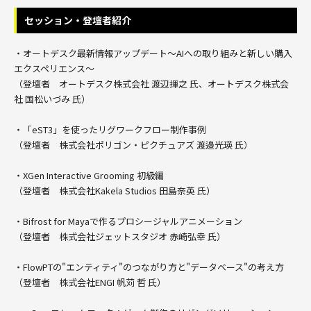
セッション・登壇者紹介
・オートデスク最新情報アップデート〜AIへの取り組みと新しい購入
エクスペリエンス〜
（登壇者 オートデスク株式会社 渡辺揮之 氏、オートデスク株式会
社 国松いづみ 氏）
・「eST3」を使ったリグワークフロー制作事例
（登壇者 株式会社ポリゴン・ピクチュアズ 渡邉光瑛 氏）
・XGen Interactive Grooming 初級編
（登壇者 株式会社Kakela Studios 田島奈英 氏）
・Bifrost for Mayaで作るプロシージャルアニメーション
（登壇者 株式会社ジェットスタジオ 赤崎弘幸 氏）
・FlowPTの"エンティティ"のつながり方と"データベース"の考え方
（登壇者 株式会社ENGI 帆苅 哲 氏）