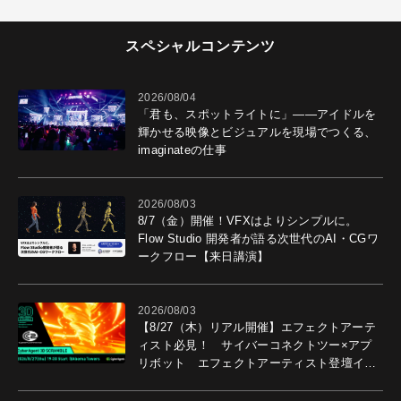
スペシャルコンテンツ
2026/08/04
「君も、スポットライトに」――アイドルを
輝かせる映像とビジュアルを現場でつくる、
imaginateの仕事
2026/08/03
8/7（金）開催！VFXはよりシンプルに。
Flow Studio 開発者が語る次世代のAI・CGワ
ークフロー【来日講演】
2026/08/03
【8/27（木）リアル開催】エフェクトアーテ
ィスト必見！ サイバーコネクトツー×アプ
リボット エフェクトアーティスト登壇イベ
ントを開催！－サイバーエージェント