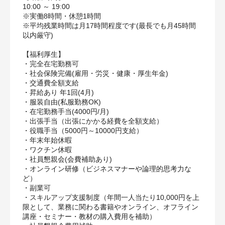
10:00 ～ 19:00
※実働8時間・休憩1時間
※平均残業時間は月17時間程度です(最長でも月45時間
以内厳守)
【福利厚生】
・完全在宅勤務可
・社会保険完備(雇⽤・労災・健康・厚⽣年⾦)
・交通費全額⽀給
・昇給あり 年1回(4⽉)
・服装⾃由(私服勤務OK)
・在宅勤務⼿当(4000円/月)
・出張⼿当（出張にかかる経費を全額⽀給）
・役職⼿当（5000円～10000円⽀給）
・年末年始休暇
・ワクチン休暇
・社員懇親会(会費補助あり)
・オンライン研修（ビジネスマナーや論理的思考力な
ど）
・副業可
・スキルアップ支援制度（年間一人当たり10,000円を上
限として、業務に関わる書籍やオンライン、オフライン
講座・セミナー・教材の購入費用を補助）