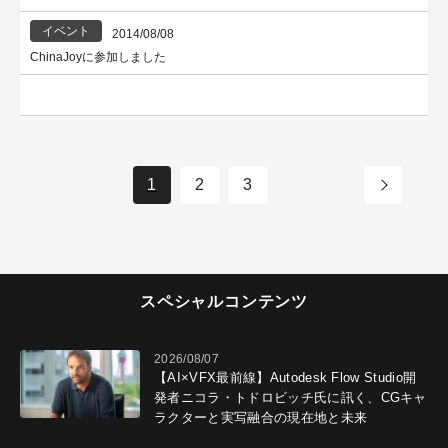
イベント
2014/08/08
ChinaJoyに参加しました
1
2
3
＞
スペシャルコンテンツ
2026/08/07
【AI×VFX最前線】Autodesk Flow Studio開
発者ニコラ・トドロビッチ氏に訊く、CGキャ
ラクターと実写融合の現在地と未来