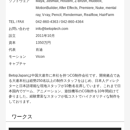
ソフトウェア
Maya, 3dsmax, Houdini, Z-Brush, mudbox,
MotionBuilder, After Effects, Premiere, Nuke, mental
ray, V-ray, Pencil, Renderman, Realflow, HairFarm
TEL / FAX
042-860-4363 / 042-860-4364
お問い合わせ
info@betoptech.com
設立
2011年10月
資本
1350万円
代表
肖迪
モーション
Vicon
キャプチャ
BetopJapanは中国大連市に本社を持つCG制作会社です。開発拠点であ
る大連本社は総勢250名以上の制作スタッフをはじめ、日本人ディレク
ターと日本語堪能な現地スタッフが10数名在席しています。これまで日
本国内でゲーム、アニメーション、遊技機等のCG制作を10年間続けて
参りました。経験豊富なスタッフが低コストでハイクオリティな制作を
しております。
ワークス