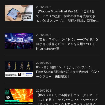
2026/08/06
【Wacom MovinkPad Pro 14】「これ1台
で、アニメの監督・演出の仕事を完結でき
る」OLMグループに、管理と現場の両面から
導入効果を聞いた
2026/08/04
「君も、スポットライトに」――アイドルを
輝かせる映像とビジュアルを現場でつくる、
imaginateの仕事
2026/08/03
8/7（金）開催！VFXはよりシンプルに。
Flow Studio 開発者が語る次世代のAI・CGワ
ークフロー【来日講演】
2026/08/03
【8/27（木）リアル開催】エフェクトアーテ
ィスト必見！ サイバーコネクトツー×アプ
リボット エフェクトアーティスト登壇イベ