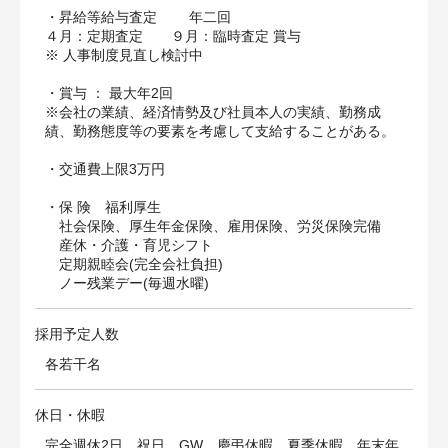
・昇給等給与査定 年二回
４月：定期査定 ９月：臨時査定 賞与
※ 人事制度見直し検討中
・賞与 ： 最大年2回
※会社の業績、経済情勢及び社員本人の実績、勤務成
績、勤務態度等の要素を考慮して支給することがある。
・交通費上限3万円
・保 険 福利厚生
社会保険、厚生年金保険、雇用保険、労災保険完備
産休・介護・育児シフト
定期親睦会(完全会社負担)
ノー残業デー(毎週水曜)
採用予定人数
各若干名
休日・休暇
完全週休2日、祝日、GW、慶弔休暇、夏季休暇、年末年