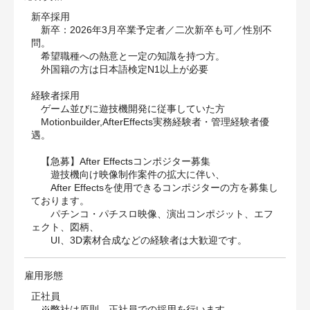
新卒採用
新卒：2026年3月卒業予定者／二次新卒も可／性別不
問。
希望職種への熱意と一定の知識を持つ方。
外国籍の方は日本語検定N1以上が必要
経験者採用
ゲーム並びに遊技機開発に従事していた方
Motionbuilder,AfterEffects実務経験者・管理経験者優
遇。
【急募】After Effectsコンポジター募集
遊技機向け映像制作案件の拡大に伴い、
After Effectsを使用できるコンポジターの方を募集し
ております。
パチンコ・パチスロ映像、演出コンポジット、エフ
ェクト、図柄、
UI、3D素材合成などの経験者は大歓迎です。
雇用形態
正社員
※弊社は原則、正社員での採用を行います。