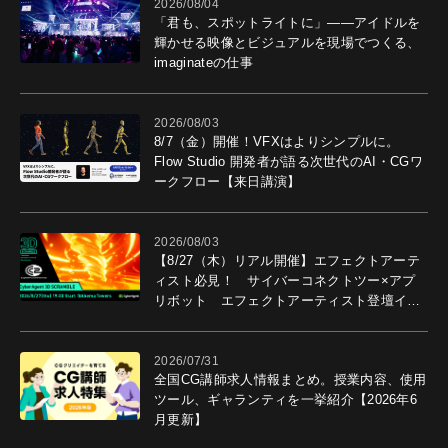
2026/08/04
「君も、スポットライトに」――アイドルを
輝かせる映像とビジュアルを現場でつくる、
imaginateの仕事
2026/08/03
8/7（金）開催！VFXはよりシンプルに。
Flow Studio 開発者が語る次世代のAI・CGワ
ークフロー【来日講演】
2026/08/03
【8/27（木）リアル開催】エフェクトアーテ
ィスト必見！ サイバーコネクトツー×アプ
リボット エフェクトアーティスト登壇イベ
ントを開催！－サイバーエージェント
2026/07/31
全国CG講師求人情報まとめ。授業内容、使用
ツール、ギャランティを一挙紹介【2026年6
月更新】