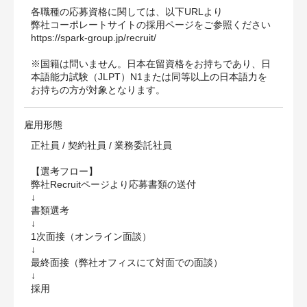
各職種の応募資格に関しては、以下URLより
弊社コーポレートサイトの採用ページをご参照ください
https://spark-group.jp/recruit/
※国籍は問いません。日本在留資格をお持ちであり、日
本語能力試験（JLPT）N1または同等以上の日本語力を
お持ちの方が対象となります。
雇用形態
正社員 / 契約社員 / 業務委託社員
【選考フロー】
弊社Recruitページより応募書類の送付
↓
書類選考
↓
1次面接（オンライン面談）
↓
最終面接（弊社オフィスにて対面での面談）
↓
採用