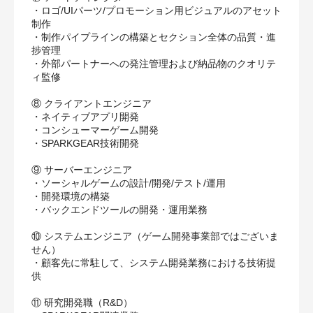
・ロゴ/UIパーツ/プロモーション用ビジュアルのアセット
制作
・制作パイプラインの構築とセクション全体の品質・進
捗管理
・外部パートナーへの発注管理および納品物のクオリテ
ィ監修
⑧ クライアントエンジニア
・ネイティブアプリ開発
・コンシューマーゲーム開発
・SPARKGEAR技術開発
⑨ サーバーエンジニア
・ソーシャルゲームの設計/開発/テスト/運用
・開発環境の構築
・バックエンドツールの開発・運用業務
⑩ システムエンジニア（ゲーム開発事業部ではございま
せん）
・顧客先に常駐して、システム開発業務における技術提
供
⑪ 研究開発職（R&D）