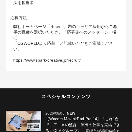
採用担当者
応募方法
弊社ホームページ「Recruit」内のキャリア採用からご希
望の職種を選択いただき、「応募先へのメッセージ」欄
に
「CGWORLDより応募」と記載いただきご応募くださ
い。
https://www.spark-creative.jp/recruit/
スペシャルコンテンツ
2026/08/06
NEW
【Wacom MovinkPad Pro 14】「これ1台
で、アニメの監督・演出の仕事を完結でき
る」OLMグループに、管理と現場の両面から