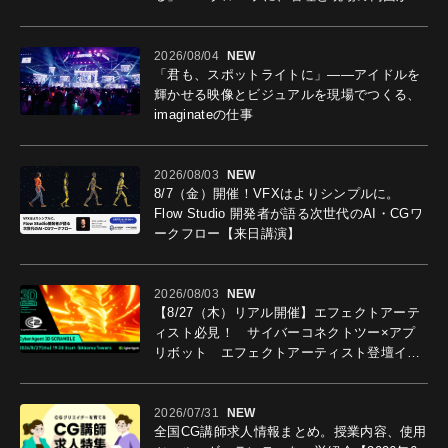
導入効果を聞いた
2026/08/04
NEW
「君も、スポットライトに」――アイドルを
輝かせる映像とビジュアルを現場でつくる、
imaginateの仕事
2026/08/03
NEW
8/7（金）開催！VFXはよりシンプルに。
Flow Studio 開発者が語る次世代のAI・CGワ
ークフロー【来日講演】
2026/08/03
NEW
【8/27（木）リアル開催】エフェクトアーテ
ィスト必見！ サイバーコネクトツー×アプ
リボット エフェクトアーティスト登壇イベ
ントを開催！－サイバーエージェント
2026/07/31
NEW
全国CG講師求人情報まとめ。授業内容、使用