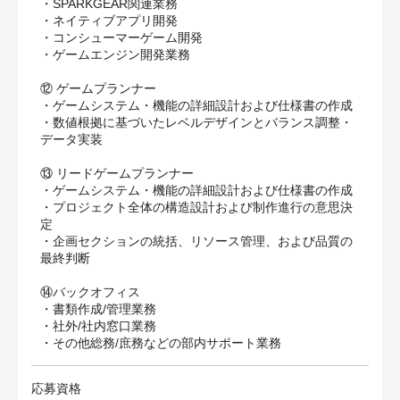
・SPARKGEAR関連業務
・ネイティブアプリ開発
・コンシューマーゲーム開発
・ゲームエンジン開発業務
⑫ ゲームプランナー
・ゲームシステム・機能の詳細設計および仕様書の作成
・数値根拠に基づいたレベルデザインとバランス調整・
データ実装
⑬ リードゲームプランナー
・ゲームシステム・機能の詳細設計および仕様書の作成
・プロジェクト全体の構造設計および制作進行の意思決
定
・企画セクションの統括、リソース管理、および品質の
最終判断
⑭バックオフィス
・書類作成/管理業務
・社外/社内窓口業務
・その他総務/庶務などの部内サポート業務
応募資格