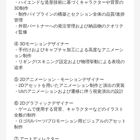
・ハイエンドな造形技術に基づくキャラクターや背景の
3D制作
・制作パイプラインの構築とセクション全体の品質/進捗
管理
・外部パートナーへの発注管理および納品物のクオリテ
ィ監修
④ 3Dモーションデザイナー
・手付けおよびキャプチャ加工による高度なアニメーシ
ョン制作
・リギング/スキニング設定および物理挙動による表現の
追求
⑤ 2Dアニメーション・モーションデザイナー
・2Dアセットを用いたアニメーション制作と演出の実装
・UIのアニメーションおよび遷移に伴う視覚演出の設計
⑥ 2Dグラフィックデザイナー
・ゲームで使用する背景、キャラクターなどのイラスト
全般の制作
・ロゴ/UIパーツ/プロモーション用ビジュアルのアセット
制作
⑦ アートディレクター