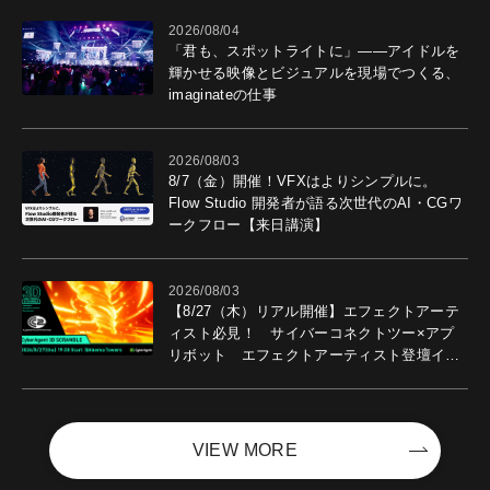
2026/08/04
「君も、スポットライトに」――アイドルを
輝かせる映像とビジュアルを現場でつくる、
imaginateの仕事
2026/08/03
8/7（金）開催！VFXはよりシンプルに。
Flow Studio 開発者が語る次世代のAI・CGワ
ークフロー【来日講演】
2026/08/03
【8/27（木）リアル開催】エフェクトアーテ
ィスト必見！ サイバーコネクトツー×アプ
リボット エフェクトアーティスト登壇イベ
ントを開催！－サイバーエージェント
VIEW MORE