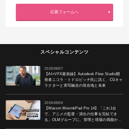
応募フォームへ
スペシャルコンテンツ
2026/08/07
【AI×VFX最前線】Autodesk Flow Studio開
発者ニコラ・トドロビッチ氏に訊く、CGキャ
ラクターと実写融合の現在地と未来
2026/08/06
【Wacom MovinkPad Pro 14】「これ1台
で、アニメの監督・演出の仕事を完結でき
る」OLMグループに、管理と現場の両面から
導入効果を聞いた