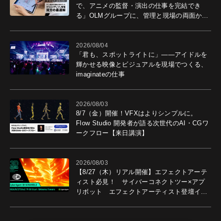
で、アニメの監督・演出の仕事を完結でき
る」OLMグループに、管理と現場の両面から
導入効果を聞いた
2026/08/04
「君も、スポットライトに」――アイドルを
輝かせる映像とビジュアルを現場でつくる、
imaginateの仕事
2026/08/03
8/7（金）開催！VFXはよりシンプルに。
Flow Studio 開発者が語る次世代のAI・CGワ
ークフロー【来日講演】
2026/08/03
【8/27（木）リアル開催】エフェクトアーテ
ィスト必見！ サイバーコネクトツー×アプ
リボット エフェクトアーティスト登壇イベ
ントを開催！－サイバーエージェント