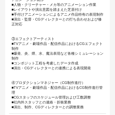
■人物・クリーチャー・メカ等のアニメーション作業
■レイアウトや演出意図を踏まえた芝居付け
■手付けアニメーションによるアニメ作品特有の表現制作
■演出・監督・CGディレクターとの打ち合わせおよび修
正対応
③エフェクトアーティスト
■TVアニメ・劇場作品・配信作品におけるCGエフェクト
制作
■爆発、炎、煙、水、魔法表現など各種シミュレーション
制作
■コンポジット工程を考慮したデータ作成
■演出・CGディレクターとの連携による表現開発
④プロダクションマネジャー（CG制作進行）
■TVアニメ・劇場作品・配信作品におけるCG制作進行管
理
■CGスタッフのスケジュール管理および工数調整
■社内外スタッフとの連絡・折衝業務
■演出、制作、CGディレクターとの調整業務