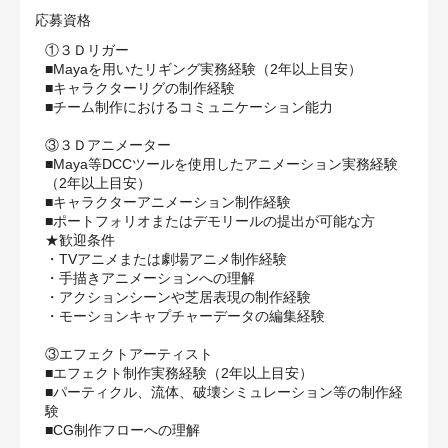
応募資格
①３Ｄリガー
■Mayaを用いたリギング実務経験（2年以上目安）
■キャラクターリグの制作経験
■チーム制作におけるコミュニケーション能力
③３Ｄアニメーター
■Maya等DCCツールを使用したアニメーション実務経験
（2年以上目安）
■キャラクターアニメーション制作経験
■ポートフォリオまたはデモリールの提出が可能な方
★歓迎条件
・TVアニメまたは劇場アニメ制作経験
・手描きアニメーションへの理解
・アクションシーンや芝居表現の制作経験
・モーションキャプチャーデータの編集経験
③エフェクトアーティスト
■エフェクト制作実務経験（2年以上目安）
■パーティクル、流体、破壊シミュレーション等の制作経
験
■CG制作フローへの理解