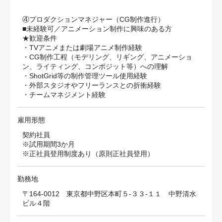
④プロダクションマネジャー（CG制作進行）
■未経験可／アニメーション制作に興味のある方
★歓迎条件
・TVアニメまたは劇場アニメ制作経験
・CG制作工程（モデリング、リギング、アニメーショ
ン、ライティング、コンポジット等）への理解
・ShotGrid等の制作管理ツール使用経験
・外部スタジオやフリーランスとの折衝経験
・チームマネジメント経験
雇用形態
契約社員
※試用期間3か月
※正社員登用制度あり（原則正社員登用）
勤務地
〒164-0012 東京都中野区本町５-３３-１１ 中野清水
ビル４階