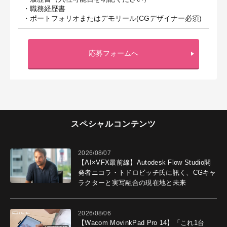
・職務経歴書
・ポートフォリオまたはデモリール(CGデザイナー必須)
応募フォームへ
スペシャルコンテンツ
2026/08/07
【AI×VFX最前線】Autodesk Flow Studio開
発者ニコラ・トドロビッチ氏に訊く、CGキャ
ラクターと実写融合の現在地と未来
2026/08/06
【Wacom MovinkPad Pro 14】「これ1台