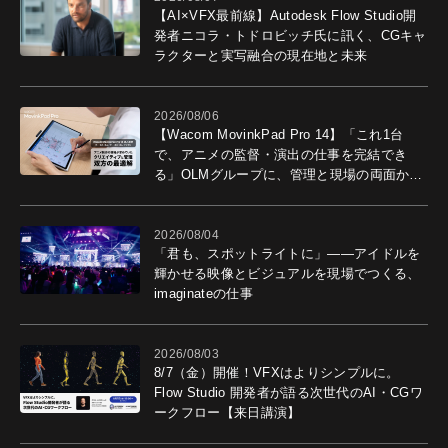
【AI×VFX最前線】Autodesk Flow Studio開
発者ニコラ・トドロビッチ氏に訊く、CGキャ
ラクターと実写融合の現在地と未来
2026/08/06
【Wacom MovinkPad Pro 14】「これ1台
で、アニメの監督・演出の仕事を完結でき
る」OLMグループに、管理と現場の両面から
導入効果を聞いた
2026/08/04
「君も、スポットライトに」――アイドルを
輝かせる映像とビジュアルを現場でつくる、
imaginateの仕事
2026/08/03
8/7（金）開催！VFXはよりシンプルに。
Flow Studio 開発者が語る次世代のAI・CGワ
ークフロー【来日講演】