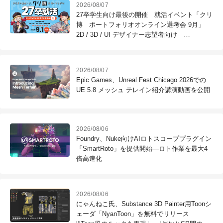
2026/08/07
27卒学生向け最後の開催 就活イベント「クリ
博 ポートフォリオオンライン選考会 9月」
2D / 3D / UI デザイナー志望者向け
※9/1（火）作品締切
2026/08/07
Epic Games、Unreal Fest Chicago 2026での
UE 5.8 メッシュ テレイン紹介講演動画を公開
2026/08/06
Foundry、Nuke向けAIロトスコーププラグイン
「SmartRoto」を提供開始―ロト作業を最大4
倍高速化
2026/08/06
にゃんねこ氏、Substance 3D Painter用Toonシ
ェーダ「NyanToon」を無料でリリース