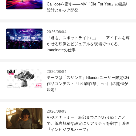
Calliopeを宿す――MV「Die For You」の撮影
設計とルック開発
2026/08/04
「君も、スポットライトに」――アイドルを輝
かせる映像とビジュアルを現場でつくる、
imaginateの仕事
2026/08/04
テーマは「スザンヌ」Blenderユーザー限定CG
作品コンテスト「b3d創作祭」五回目の開催が
決定!
2026/08/03
VFXアナトミー 細部までこだわりぬくこと
で、荒唐無稽な設定にリアリティを宿す｜映画
『インビジブルハーフ』