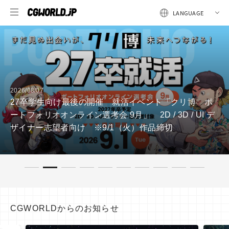
ベント「クリ博 ポ
2026/08/07
 / 3D / UI デ
【全3回・第3回】Mori Calliopeの
作品締切
生まれる？――東映ツークン研究所
CGWORLDからのお知らせ