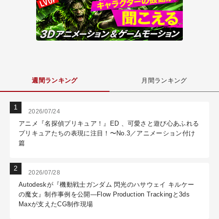
週間ランキング
月間ランキング
2026/07/24
アニメ『名探偵プリキュア！』ED 、可愛さと遊び心あふれる
プリキュアたちの表現に注目！〜No.3／アニメーション付け
篇
2026/07/28
Autodeskが『機動戦士ガンダム 閃光のハサウェイ キルケー
の魔女』制作事例を公開―Flow Production Trackingと3ds
Maxが支えたCG制作現場