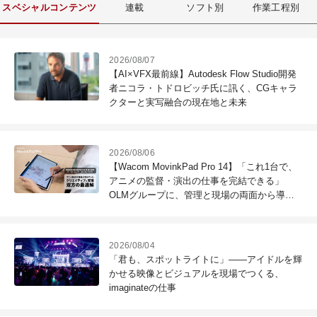
スベシャルコンテンツ
連載
ソフト別
作業工程別
2026/08/07
【AI×VFX最前線】Autodesk Flow Studio開発
者ニコラ・トドロビッチ氏に訊く、CGキャラ
クターと実写融合の現在地と未来
2026/08/06
【Wacom MovinkPad Pro 14】「これ1台で、
アニメの監督・演出の仕事を完結できる」
OLMグループに、管理と現場の両面から導入
効果を聞いた
2026/08/04
「君も、スポットライトに」――アイドルを輝
かせる映像とビジュアルを現場でつくる、
imaginateの仕事