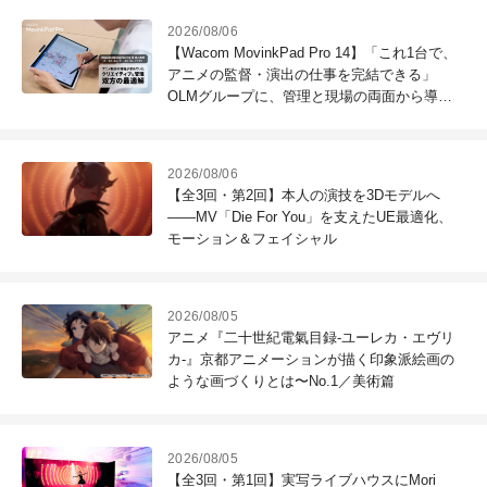
2026/08/06
【Wacom MovinkPad Pro 14】「これ1台で、
アニメの監督・演出の仕事を完結できる」
OLMグループに、管理と現場の両面から導入
効果を聞いた
2026/08/06
【全3回・第2回】本人の演技を3Dモデルへ
――MV「Die For You」を支えたUE最適化、
モーション＆フェイシャル
2026/08/05
アニメ『二十世紀電氣目録-ユーレカ・エヴリ
カ-』京都アニメーションが描く印象派絵画の
ような画づくりとは〜No.1／美術篇
2026/08/05
【全3回・第1回】実写ライブハウスにMori