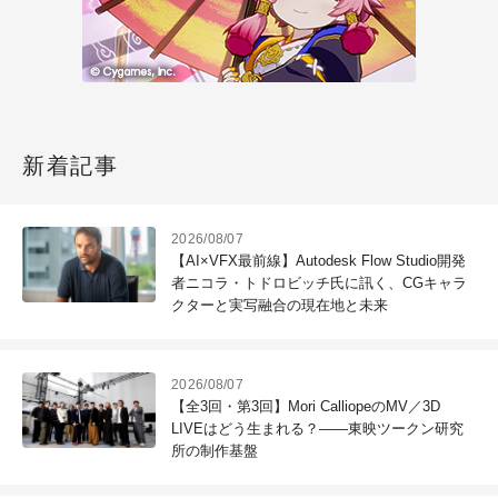
新着記事
2026/08/07
【AI×VFX最前線】Autodesk Flow Studio開発
者ニコラ・トドロビッチ氏に訊く、CGキャラ
クターと実写融合の現在地と未来
2026/08/07
【全3回・第3回】Mori CalliopeのMV／3D
LIVEはどう生まれる？――東映ツークン研究
所の制作基盤