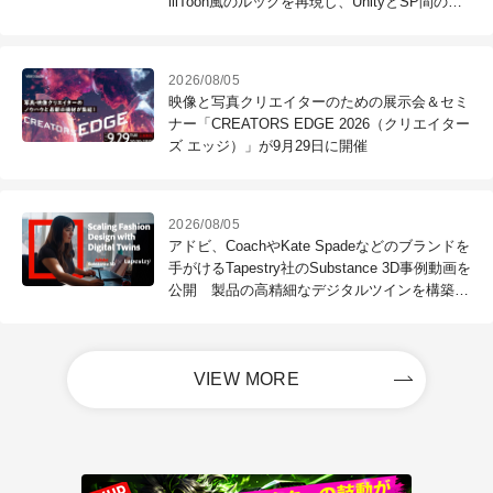
lilToon風のルックを再現し、UnityとSP間のル
ック差異を吸収
2026/08/05
映像と写真クリエイターのための展示会＆セミ
ナー「CREATORS EDGE 2026（クリエイター
ズ エッジ）」が9月29日に開催
2026/08/05
アドビ、CoachやKate Spadeなどのブランドを
手がけるTapestry社のSubstance 3D事例動画を
公開 製品の高精細なデジタルツインを構築
し、製品ライフサイクル全体を高速化
VIEW MORE