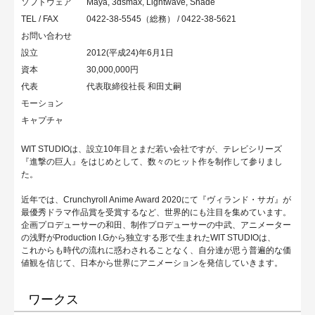
ソフトウェア
Maya, 3dsmax, Lightwave, Shade
TEL / FAX
0422-38-5545（総務） / 0422-38-5621
お問い合わせ
設立
2012(平成24)年6月1日
資本
30,000,000円
代表
代表取締役社長 和田丈嗣
モーション
キャプチャ
WIT STUDIOは、設立10年目とまだ若い会社ですが、テレビシリーズ
『進撃の巨人』をはじめとして、数々のヒット作を制作して参りまし
た。
近年では、Crunchyroll Anime Award 2020にて『ヴィランド・サガ』が
最優秀ドラマ作品賞を受賞するなど、世界的にも注目を集めています。
企画プロデューサーの和田、制作プロデューサーの中武、アニメーター
の浅野がProduction I.Gから独立する形で生まれたWIT STUDIOは、
これからも時代の流れに惑わされることなく、自分達が思う普遍的な価
値観を信じて、日本から世界にアニメーションを発信していきます。
ワークス