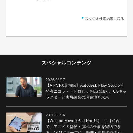
スタジオ検索結果に戻る
スペシャルコンテンツ
2026/08/07
【AI×VFX最前線】Autodesk Flow Studio開
発者ニコラ・トドロビッチ氏に訊く、CGキャ
ラクターと実写融合の現在地と未来
2026/08/06
【Wacom MovinkPad Pro 14】「これ1台
で、アニメの監督・演出の仕事を完結でき
る」OLMグループに、管理と現場の両面から