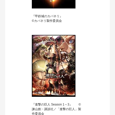
『甲鉄城のカバネリ』
©カバネリ製作委員会
『進撃の巨人 Season 1～3』 ©
諫山創・講談社／「進撃の巨人」製
作委員会