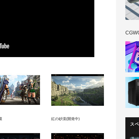
CGW
漠
紅の砂漠(開発中)
ス