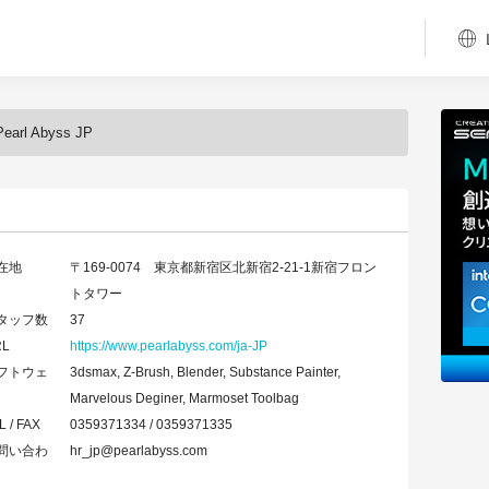
Pearl Abyss JP
在地
〒169-0074 東京都新宿区北新宿2-21-1新宿フロン
トタワー
タッフ数
37
RL
https://www.pearlabyss.com/ja-JP
フトウェ
3dsmax, Z-Brush, Blender, Substance Painter,
Marvelous Deginer, Marmoset Toolbag
L / FAX
0359371334 / 0359371335
問い合わ
hr_jp@pearlabyss.com