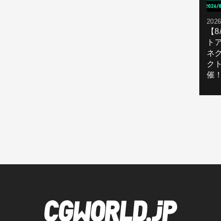
2026
【
ト
ネ
ク
催