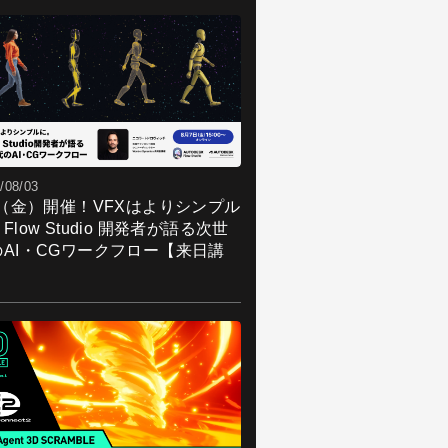
/08/03
7（金）開催！VFXはよりシンプル
Flow Studio 開発者が語る次世
のAI・CGワークフロー【来日講
】