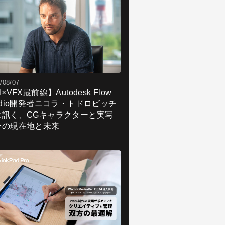
/08/07
I×VFX最前線】Autodesk Flow
udio開発者ニコラ・トドロビッチ
に訊く、CGキャラクターと実写
合の現在地と未来