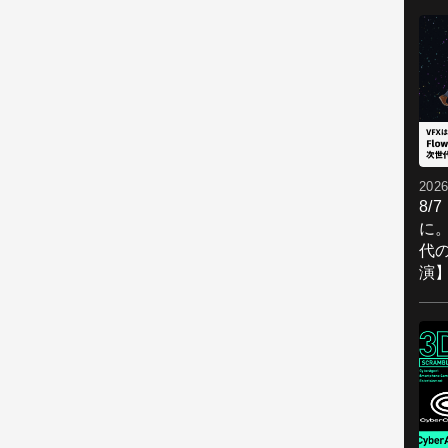
2026
8/
に。
代
演