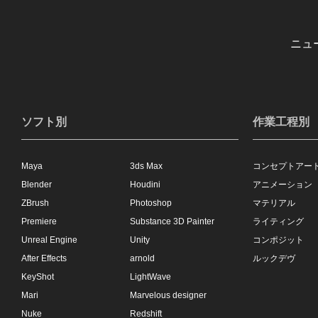
ニュ
ソフト別
作業工程別
Maya
3ds Max
コンセプトアー
Blender
Houdini
アニメーション
ZBrush
Photoshop
マテリアル
Premiere
Substance 3D Painter
ライティング
Unreal Engine
Unity
コンポジット
After Effects
arnold
ルックデヴ
KeyShot
LightWave
Mari
Marvelous designer
Nuke
Redshift