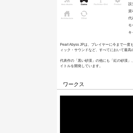
設
資
代
モ
キ
Pearl Abyss JPは、プレイヤーに今
ィック・サウンドなど、すべてにおいて最高
代表作の「黒い砂漠」の他にも「紅の砂漠」、「
イトルを開発しています。
ワークス