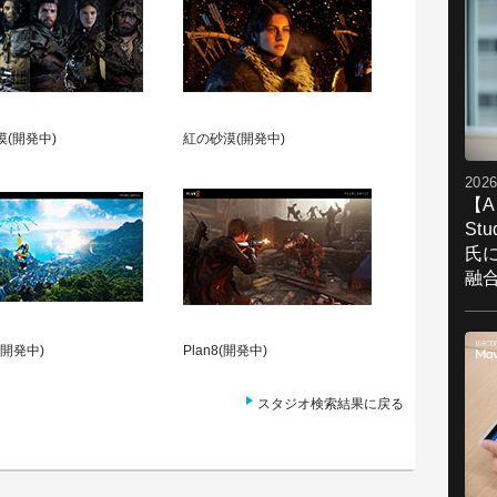
漠(開発中)
紅の砂漠(開発中)
2026
【A
St
氏
融
(開発中)
Plan8(開発中)
スタジオ検索結果に戻る