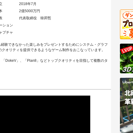
立
2018年7月
本
2億5000万円
表
代表取締役 韓昇煕
ーション
ャプチャ
まで一度も経験できなかった楽しみをプレゼントするためにシステム・グラフ
のクオリティを提供できるようなゲーム制作をおこなっています。
DokeV」、「Plan8」などトップクオリティを目指して複数のタ