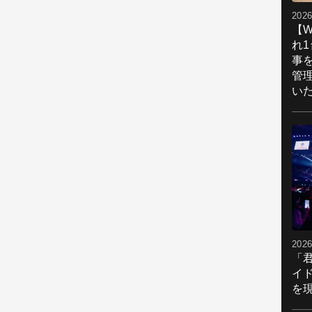
2026
【W
れ
事
管
い
2026
「
イ
を現