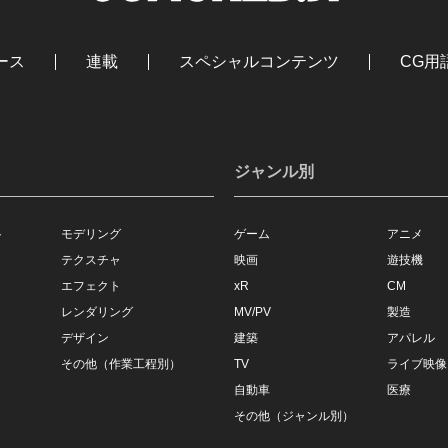
ース
連載
スペシャルコンテンツ
CG用
ジャンル別
ト
モデリング
ゲーム
アニメ
テクスチャ
映画
遊技機
エフェクト
xR
CM
レンダリング
MV/PV
製造
デザイン
建築
アパレル
その他（作業工程別）
TV
ライブ映像
自動車
医療
その他（ジャンル別）