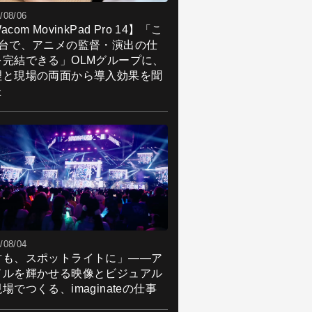
/08/06
acom MovinkPad Pro 14】「こ
1台で、アニメの監督・演出の仕
を完結できる」OLMグループに、
理と現場の両面から導入効果を聞
た
/08/04
君も、スポットライトに」――ア
ドルを輝かせる映像とビジュアル
場でつくる、imaginateの仕事