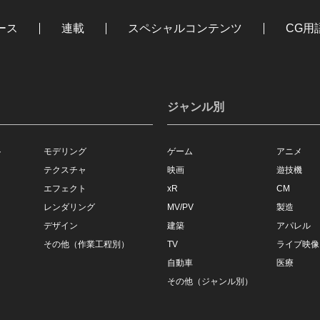
ース
連載
スペシャルコンテンツ
CG用
ジャンル別
ト
モデリング
ゲーム
アニメ
テクスチャ
映画
遊技機
エフェクト
xR
CM
レンダリング
MV/PV
製造
デザイン
建築
アパレル
その他（作業工程別）
TV
ライブ映像
自動車
医療
その他（ジャンル別）