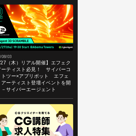
/08/03
8/27（木）リアル開催】エフェク
アーティスト必見！ サイバーコ
クトツー×アプリボット エフェ
トアーティスト登壇イベントを開
！－サイバーエージェント