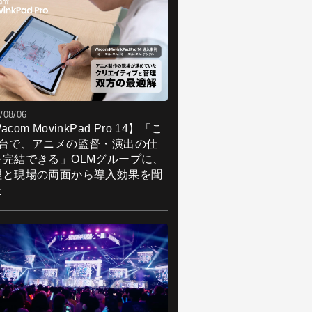
/08/06
acom MovinkPad Pro 14】「こ
1台で、アニメの監督・演出の仕
を完結できる」OLMグループに、
理と現場の両面から導入効果を聞
た