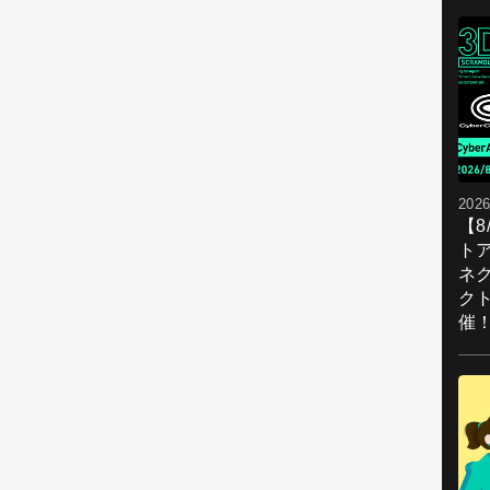
2026
【
ト
ネ
ク
催