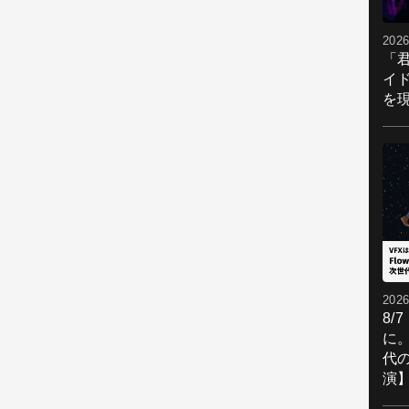
2026
「
イ
を現
2026
8/
に。
代
演