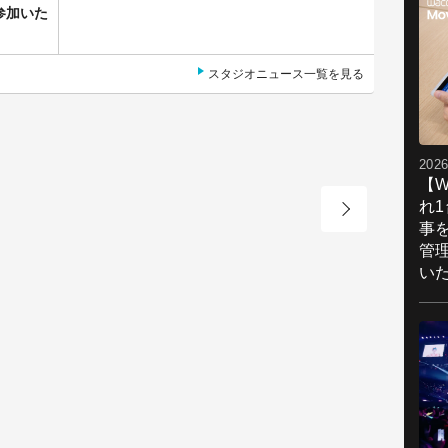
参加いた
スタジオニュース一覧を見る
2026
【W
れ
事
管
い