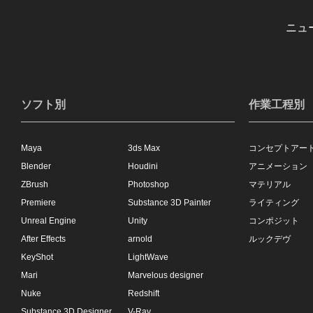
ニュ
ソフト別
作業工程別
Maya
3ds Max
コンセプトアー
Blender
Houdini
アニメーション
ZBrush
Photoshop
マテリアル
Premiere
Substance 3D Painter
ライティング
Unreal Engine
Unity
コンポジット
After Effects
arnold
ルックデヴ
KeyShot
LightWave
Mari
Marvelous designer
Nuke
Redshift
Substance 3D Designer
V-Ray