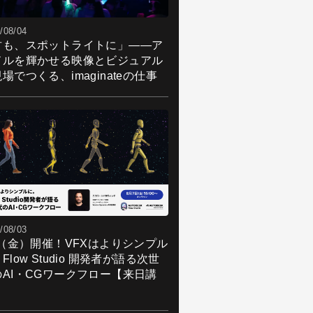
/08/04
君も、スポットライトに」――ア
ドルを輝かせる映像とビジュアル
場でつくる、imaginateの仕事
/08/03
7（金）開催！VFXはよりシンプル
Flow Studio 開発者が語る次世
のAI・CGワークフロー【来日講
】