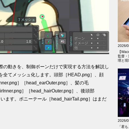
2026/0
【Wac
監督・
理と現
際の動きを、制御ボーンだけで実現する方法を解説し
全てメッシュ化します。頭部［HEAD.png］、顔
nner.png］［head_earOuter.png］、髪の毛
airInner.png］［head_hairOuter.png］、後頭部
います。ポニーテール［head_hairTail.png］はまだ
2026/0
「君も