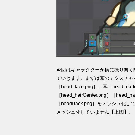
今回はキャラクターが横に振り向く
ていきます。まずは頭のテクスチャを
［head_face.png］、耳［head_earI
［head_hairCenter.png］［head_h
［headBack.png］をメッシュ化して
メッシュ化していません【上図】。