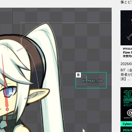
像とビジ
2026/0
8/7（
発者が
演】...