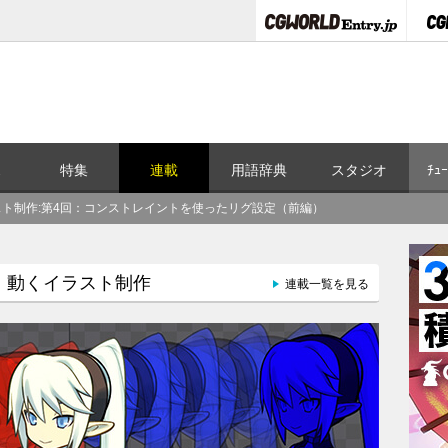
ス
特集
連載
用語辞典
スタジオ
ﾁｭｰ
イラスト制作:第4回：コンストレイントを使ったリグ設定（前編）
る、動くイラスト制作
連載一覧を見る