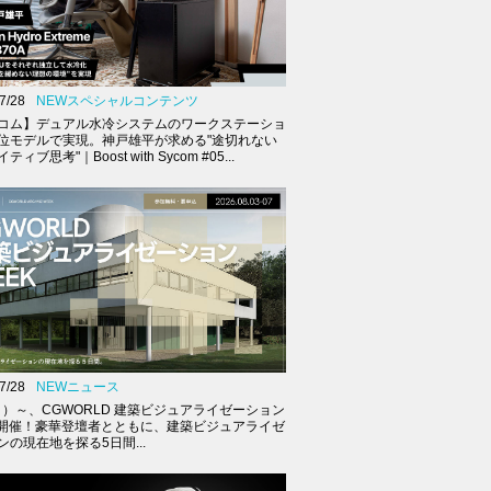
7/28
NEWスペシャルコンテンツ
コム】デュアル水冷システムのワークステーショ
位モデルで実現。神戸雄平が求める"途切れない
ィブ思考"｜Boost with Sycom #05...
7/28
NEWニュース
（月）～、CGWORLD 建築ビジュアライゼーション
K開催！豪華登壇者とともに、建築ビジュアライゼ
ンの現在地を探る5日間...