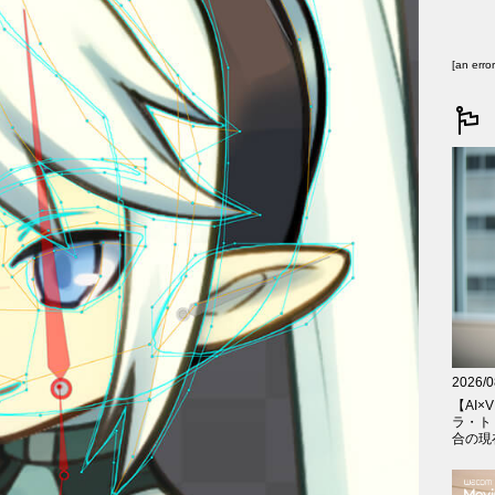
[an erro
2026/0
【AI×V
ラ・ト
合の現在