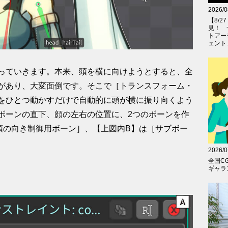
2026/0
【8/
見！ 
トアー
ェント..
っていきます。本来、頭を横に向けようとすると、全
があり、大変面倒です。そこで［トランスフォーム・
をひとつ動かすだけで自動的に頭が横に振り向くよう
ボーンの直下、顔の左右の位置に、2つのボーンを作
頭の向き制御用ボーン］、【上図内B】は［サブボー
2026/0
全国C
ギャラン