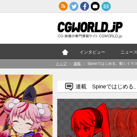
インタビュー
ニュー
トップ
連載
Spineではじめる、動く
＞
＞
連載 Spineではじめ