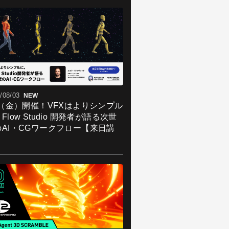
/08/03
NEW
7（金）開催！VFXはよりシンプル
Flow Studio 開発者が語る次世
のAI・CGワークフロー【来日講
】