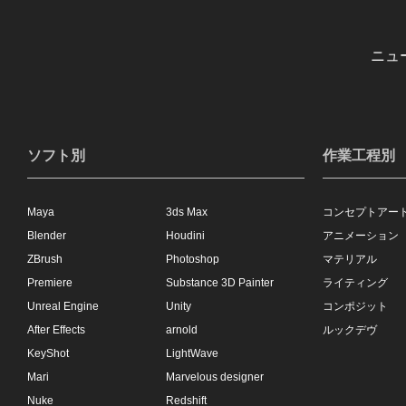
ニュ
ソフト別
作業工程別
Maya
3ds Max
コンセプトアー
Blender
Houdini
アニメーション
ZBrush
Photoshop
マテリアル
Premiere
Substance 3D Painter
ライティング
Unreal Engine
Unity
コンポジット
After Effects
arnold
ルックデヴ
KeyShot
LightWave
Mari
Marvelous designer
Nuke
Redshift