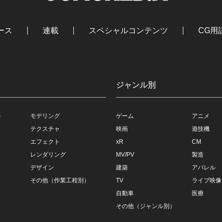
ース
連載
スペシャルコンテンツ
CG用
ジャンル別
ト
モデリング
ゲーム
アニメ
テクスチャ
映画
遊技機
エフェクト
xR
CM
レンダリング
MV/PV
製造
デザイン
建築
アパレル
その他（作業工程別）
TV
ライブ映像
自動車
医療
その他（ジャンル別）