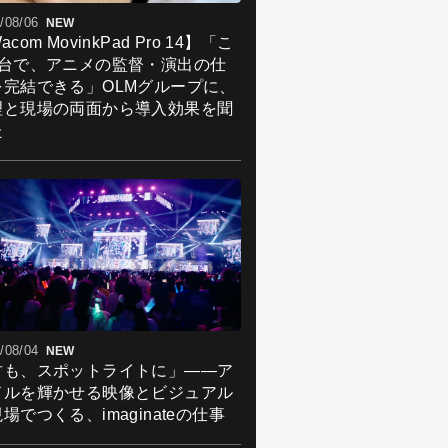
/08/06
NEW
acom MovinkPad Pro 14】「こ
1台で、アニメの監督・演出の仕
を完結できる」OLMグループに、
理と現場の両面から導入効果を聞
た
/08/04
NEW
君も、スポットライトに」――ア
ドルを輝かせる映像とビジュアル
場でつくる、imaginateの仕事