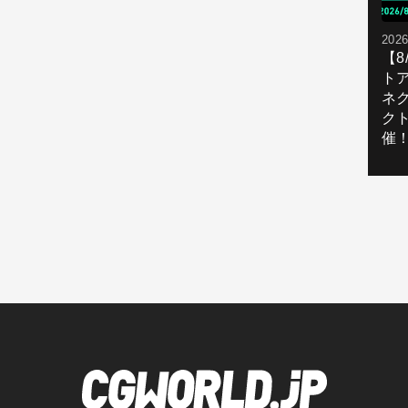
2026
【
ト
ネ
ク
催