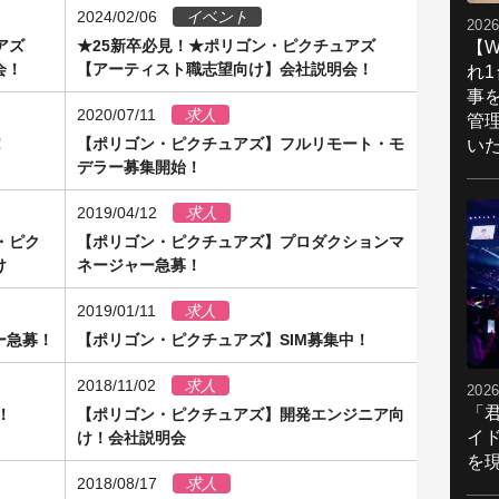
2024/02/06
イベント
2026
アズ
★25新卒必見！★ポリゴン・ピクチュアズ
【W
会！
【アーティスト職志望向け】会社説明会！
れ
事
2020/07/11
求人
管
！
【ポリゴン・ピクチュアズ】フルリモート・モ
い
デラー募集開始！
2019/04/12
求人
・ピク
【ポリゴン・ピクチュアズ】プロダクションマ
け
ネージャー急募！
2019/01/11
求人
ー急募！
【ポリゴン・ピクチュアズ】SIM募集中！
2018/11/02
求人
2026
「
！
【ポリゴン・ピクチュアズ】開発エンジニア向
イ
け！会社説明会
を現
2018/08/17
求人