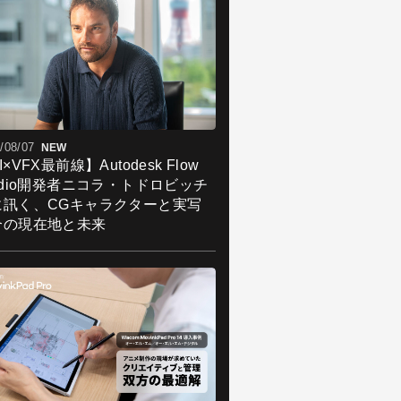
/08/07
NEW
I×VFX最前線】Autodesk Flow
udio開発者ニコラ・トドロビッチ
に訊く、CGキャラクターと実写
合の現在地と未来