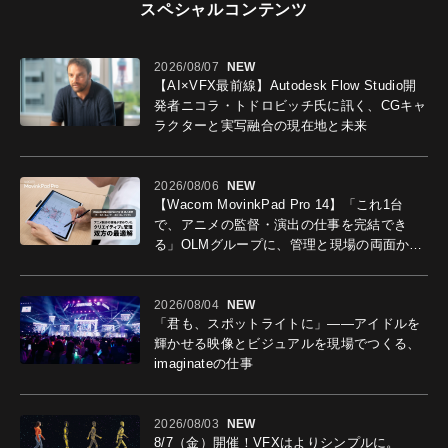
スペシャルコンテンツ
2026/08/07
NEW
【AI×VFX最前線】Autodesk Flow Studio開
発者ニコラ・トドロビッチ氏に訊く、CGキャ
ラクターと実写融合の現在地と未来
2026/08/06
NEW
【Wacom MovinkPad Pro 14】「これ1台
で、アニメの監督・演出の仕事を完結でき
る」OLMグループに、管理と現場の両面から
導入効果を聞いた
2026/08/04
NEW
「君も、スポットライトに」――アイドルを
輝かせる映像とビジュアルを現場でつくる、
imaginateの仕事
2026/08/03
NEW
8/7（金）開催！VFXはよりシンプルに。