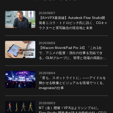
2026/08/07
【AI×VFX最前線】Autodesk Flow Studio開
発者ニコラ・トドロビッチ氏に訊く、CGキャ
ラクターと実写融合の現在地と未来
2026/08/06
【Wacom MovinkPad Pro 14】「これ1台
で、アニメの監督・演出の仕事を完結でき
る」OLMグループに、管理と現場の両面から
導入効果を聞いた
2026/08/04
「君も、スポットライトに」――アイドルを
輝かせる映像とビジュアルを現場でつくる、
imaginateの仕事
2026/08/03
8/7（金）開催！VFXはよりシンプルに。
Flow Studio 開発者が語る次世代のAI・CGワ