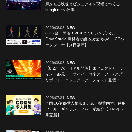
輝かせる映像とビジュアルを現場でつくる、
imaginateの仕事
2026/08/03
NEW
8/7（金）開催！VFXはよりシンプルに。
Flow Studio 開発者が語る次世代のAI・CGワ
ークフロー【来日講演】
2026/08/03
NEW
【8/27（木）リアル開催】エフェクトアーテ
ィスト必見！ サイバーコネクトツー×アプ
リボット エフェクトアーティスト登壇イベ
ントを開催！－サイバーエージェント
2026/07/31
NEW
全国CG講師求人情報まとめ。授業内容、使用
ツール、ギャランティを一挙紹介【2026年6
月更新】