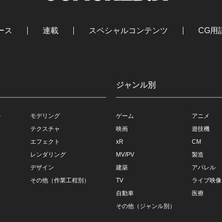
ース
連載
スペシャルコンテンツ
CG用
ジャンル別
ト
モデリング
ゲーム
アニメ
テクスチャ
映画
遊技機
エフェクト
xR
CM
レンダリング
MV/PV
製造
デザイン
建築
アパレル
その他（作業工程別）
TV
ライブ映像
自動車
医療
その他（ジャンル別）