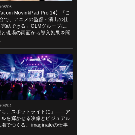
/08/06
acom MovinkPad Pro 14】「こ
1台で、アニメの監督・演出の仕
を完結できる」OLMグループに、
理と現場の両面から導入効果を聞
た
/08/04
君も、スポットライトに」――ア
ドルを輝かせる映像とビジュアル
場でつくる、imaginateの仕事