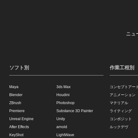
ニュ
ソフト別
作業工程別
Maya
3ds Max
コンセプトアー
Blender
Houdini
アニメーション
ZBrush
Photoshop
マテリアル
Premiere
Substance 3D Painter
ライティング
Unreal Engine
Unity
コンポジット
After Effects
arnold
ルックデヴ
KeyShot
LightWave