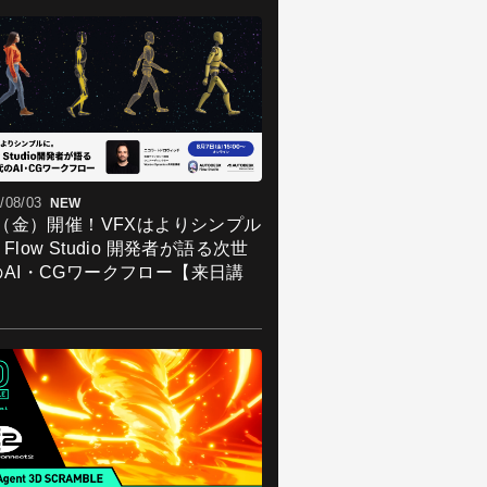
/08/03
NEW
7（金）開催！VFXはよりシンプル
Flow Studio 開発者が語る次世
のAI・CGワークフロー【来日講
】