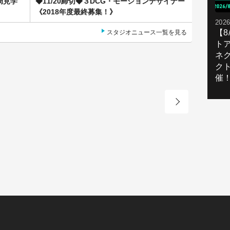
局見学
◆11/20締切◆３DCG・モーションデザイナー
《2018年度最終募集！》
2026
【
スタジオニュース一覧を見る
ト
ネ
ク
催