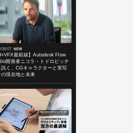
/08/07
NEW
I×VFX最前線】Autodesk Flow
udio開発者ニコラ・トドロビッチ
に訊く、CGキャラクターと実写
合の現在地と未来