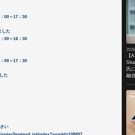
6：00～17：30
ました
6：00～16：30
2026
【A
6：00～17：30
St
氏
した
融
ださい
/displaySeminarList/index?corpId=108857