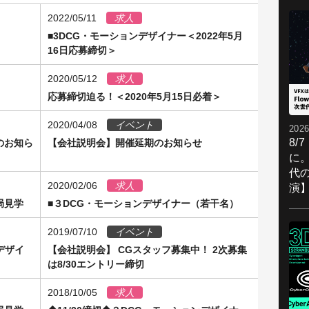
2022/05/11
求人
催
■3DCG・モーションデザイナー＜2022年5月
16日応募締切＞
2020/05/12
求人
応募締切迫る！＜2020年5月15日必着＞
2020/04/08
イベント
2026
8/
のお知ら
【会社説明会】開催延期のお知らせ
に。
代
2020/02/06
求人
演
局見学
■３DCG・モーションデザイナー（若干名）
2019/07/10
イベント
デザイ
【会社説明会】 CGスタッフ募集中！ 2次募集
は8/30エントリー締切
2018/10/05
求人