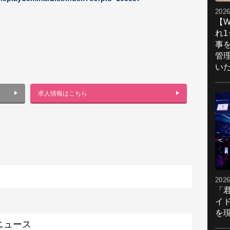
2026
【W
れ
事
管
い
求人情報はこちら
2026
「
イ
を現
ニュース