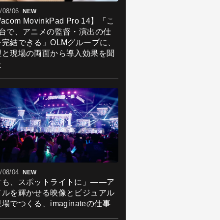
/08/06
NEW
acom MovinkPad Pro 14】「こ
1台で、アニメの監督・演出の仕
を完結できる」OLMグループに、
理と現場の両面から導入効果を聞
た
/08/04
NEW
君も、スポットライトに」――ア
ドルを輝かせる映像とビジュアル
場でつくる、imaginateの仕事