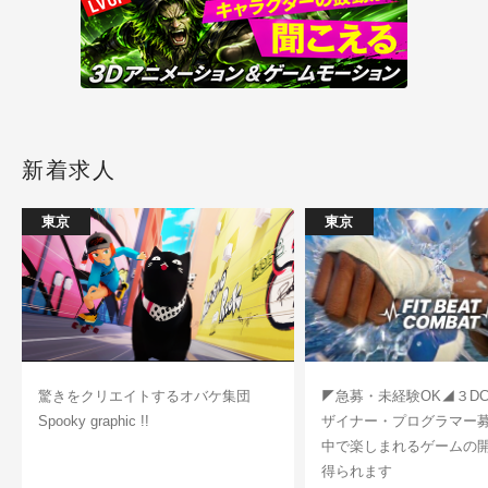
新着求人
東京
東京
驚きをクリエイトするオバケ集団
◤急募・未経験OK◢３D
Spooky graphic !!
ザイナー・プログラマー
中で楽しまれるゲームの
得られます