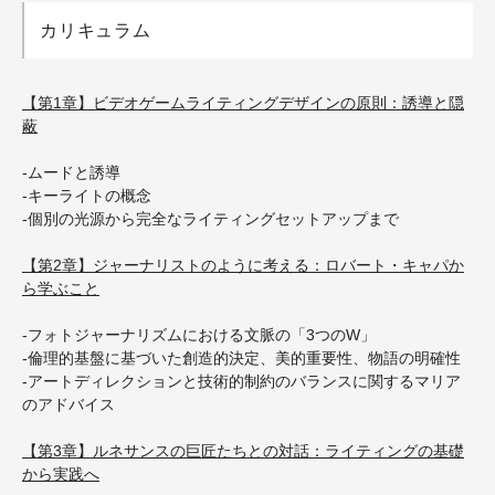
カリキュラム
【第1章】ビデオゲームライティングデザインの原則：誘導と隠
蔽
-ムードと誘導
-キーライトの概念
-個別の光源から完全なライティングセットアップまで
【第2章】ジャーナリストのように考える：ロバート・キャパか
ら学ぶこと
-フォトジャーナリズムにおける文脈の「3つのW」
-倫理的基盤に基づいた創造的決定、美的重要性、物語の明確性
-アートディレクションと技術的制約のバランスに関するマリア
のアドバイス
【第3章】ルネサンスの巨匠たちとの対話：ライティングの基礎
から実践へ