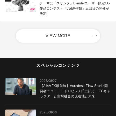
テーマは「スザンヌ」Blenderユーザー限定CG
作品コンテスト「b3d創作祭」五回目の開催が
決定!
VIEW MORE
スペシャルコンテンツ
2026/08/07
【AI×VFX最前線】Autodesk Flow Studio開
発者ニコラ・トドロビッチ氏に訊く、CGキャ
ラクターと実写融合の現在地と未来
2026/08/06