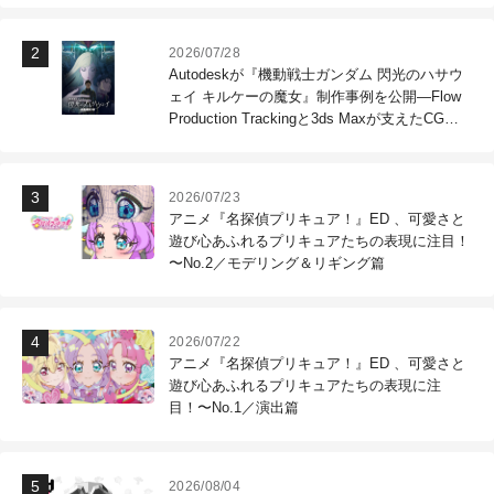
2026/07/28
Autodeskが『機動戦士ガンダム 閃光のハサウ
ェイ キルケーの魔女』制作事例を公開―Flow
Production Trackingと3ds Maxが支えたCG制
作現場
2026/07/23
アニメ『名探偵プリキュア！』ED 、可愛さと
遊び心あふれるプリキュアたちの表現に注目！
〜No.2／モデリング＆リギング篇
2026/07/22
アニメ『名探偵プリキュア！』ED 、可愛さと
遊び心あふれるプリキュアたちの表現に注
目！〜No.1／演出篇
2026/08/04