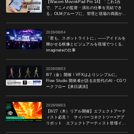
【Wacom MovinkPad Pro 14】「これ1台
で、アニメの監督・演出の仕事を完結でき
る」OLMグループに、管理と現場の両面から
導入効果を聞いた
2026/08/04
「君も、スポットライトに」――アイドルを
輝かせる映像とビジュアルを現場でつくる、
imaginateの仕事
2026/08/03
8/7（金）開催！VFXはよりシンプルに。
Flow Studio 開発者が語る次世代のAI・CGワ
ークフロー【来日講演】
2026/08/03
【8/27（木）リアル開催】エフェクトアーテ
ィスト必見！ サイバーコネクトツー×アプ
リボット エフェクトアーティスト登壇イベ
ントを開催！－サイバーエージェント