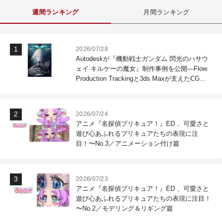
週間ランキング
月間ランキング
2026/07/28
Autodeskが『機動戦士ガンダム 閃光のハサウ
ェイ キルケーの魔女』制作事例を公開―Flow
Production Trackingと3ds Maxが支えたCG制
作現場
2026/07/24
アニメ『名探偵プリキュア！』ED 、可愛さと
遊び心あふれるプリキュアたちの表現に注
目！〜No.3／アニメーション付け篇
2026/07/23
アニメ『名探偵プリキュア！』ED 、可愛さと
遊び心あふれるプリキュアたちの表現に注目！
〜No.2／モデリング＆リギング篇