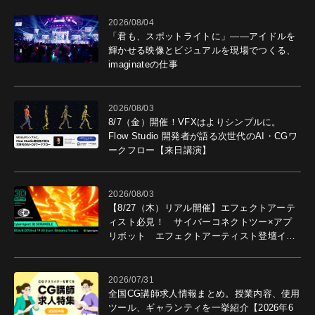
2026/08/04
「君も、スポットライトに」――アイドルを
輝かせる映像とビジュアルを現場でつくる、
imaginateの仕事
2026/08/03
8/7（金）開催！VFXはよりシンプルに。
Flow Studio 開発者が語る次世代のAI・CGワ
ークフロー【来日講演】
2026/08/03
【8/27（木）リアル開催】エフェクトアーテ
ィスト必見！ サイバーコネクトツー×アプ
リボット エフェクトアーティスト登壇イベ
ントを開催！－サイバーエージェント
2026/07/31
全国CG講師求人情報まとめ。授業内容、使用
ツール、ギャランティを一挙紹介【2026年6