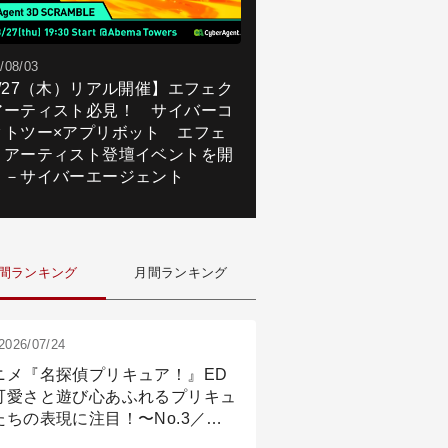
/08/03
8/27（木）リアル開催】エフェク
アーティスト必見！ サイバーコ
クトツー×アプリボット エフェ
トアーティスト登壇イベントを開
！－サイバーエージェント
間ランキング
月間ランキング
2026/07/24
ニメ『名探偵プリキュア！』ED
可愛さと遊び心あふれるプリキュ
たちの表現に注目！〜No.3／ア
メーション付け篇