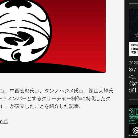
2026
8/
に。
代
演
、
中西宏彰氏
、
タンノハジメ氏
、
深山大輝氏
ードメンバーとするクリーチャー制作に特化したク
）」
が設立したことを紹介した記事。
ml