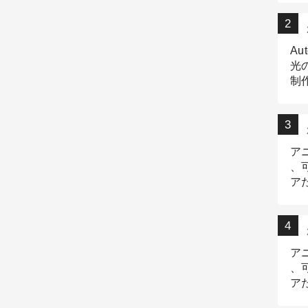
Au
光
制作
Tr
作
ア
、
ア
デ
ア
、
ア
出