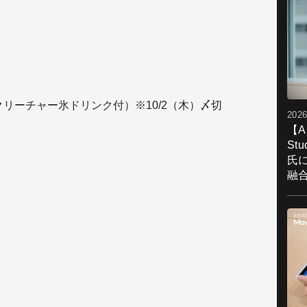
ルクリーチャー氷ドリンク付）※10/2（木）〆切
2026
【A
St
氏
融
）