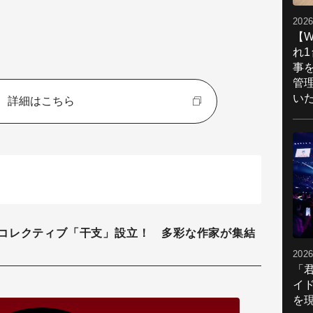
2026
【W
れ
事
管
い
詳細はこちら
コレクティブ「干支」設立！ 多彩な作家が集結
2026
「
イ
を現