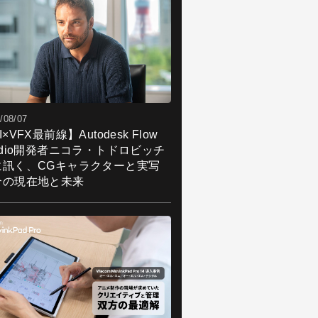
/08/07
I×VFX最前線】Autodesk Flow
udio開発者ニコラ・トドロビッチ
に訊く、CGキャラクターと実写
合の現在地と未来