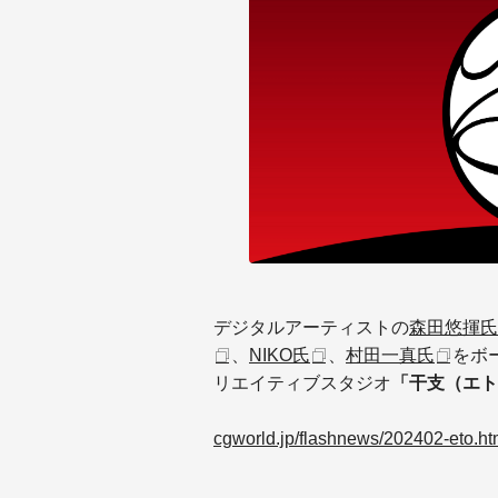
デジタルアーティストの
森田悠揮氏
、
NIKO氏
、
村田一真氏
をボ
リエイティブスタジオ
「干支（エト
cgworld.jp/flashnews/202402-eto.ht