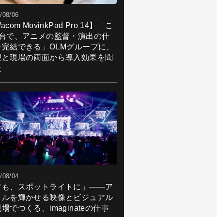
/08/06
acom MovinkPad Pro 14】「こ
1台で、アニメの監督・演出の仕
を完結できる」OLMグループに、
理と現場の両面から導入効果を聞
た
/08/04
君も、スポットライトに」――ア
ドルを輝かせる映像とビジュアル
場でつくる、imaginateの仕事