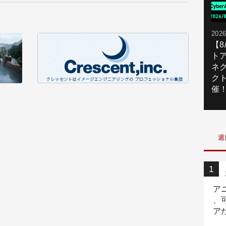
2026
【
ト
ネ
ク
催
週
ア
、
ア
ニ