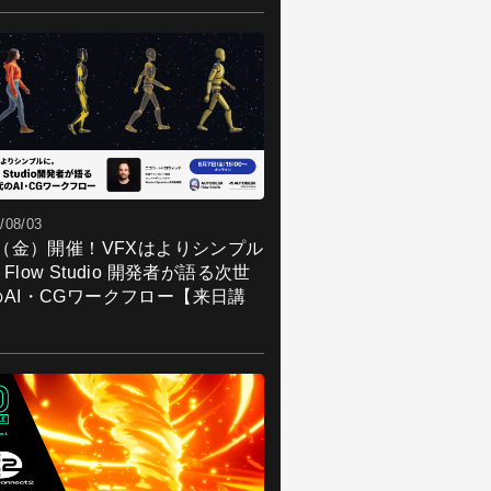
/08/03
7（金）開催！VFXはよりシンプル
Flow Studio 開発者が語る次世
のAI・CGワークフロー【来日講
】