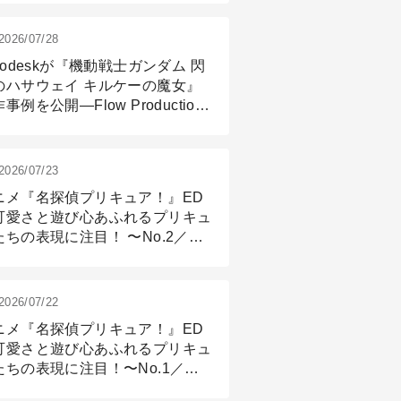
2026/07/28
todeskが『機動戦士ガンダム 閃
のハサウェイ キルケーの魔女』
事例を公開―Flow Production
ackingと3ds Maxが支えたCG制
現場
2026/07/23
ニメ『名探偵プリキュア！』ED
可愛さと遊び心あふれるプリキュ
たちの表現に注目！ 〜No.2／モ
リング＆リギング篇
2026/07/22
ニメ『名探偵プリキュア！』ED
可愛さと遊び心あふれるプリキュ
たちの表現に注目！〜No.1／演
篇