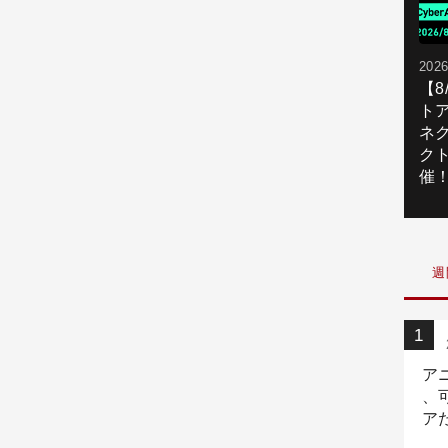
2026
【
ト
ネ
ク
催
週
ア
、
ア
ニ