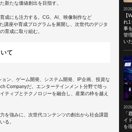
た新たな価値創出を目指す。
2026
【W
育成にも注力する。CG、AI、映像制作など
れ
活かした講座や育成プログラムを展開し、次世代のデジタ
事
の育成に取り組む。
管
い
ついて
メーション、ゲーム開発、システム開発、IP企画、投資な
Tech Companyだ。エンターテインメント分野で培っ
イティブとテクノロジーを融合し、産業の枠を越え
2026
「
力を強みに、次世代コンテンツの創出から社会課題
イ
いる。
を現