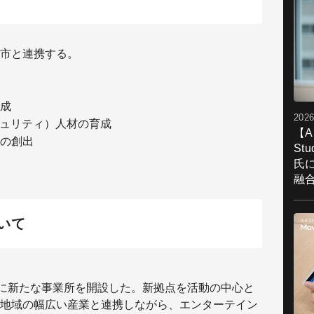
市と連携する。
成
2026
キュリティ）人材の育成
【A
の創出
St
氏
融
いて
静岡市内に新たな事業所を開設した。新拠点を活動の中心と
地域の幅広い産業と連携しながら、エンターテイン