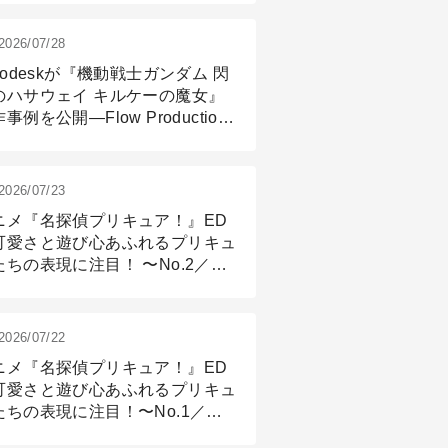
2026/07/28
todeskが『機動戦士ガンダム 閃
のハサウェイ キルケーの魔女』
事例を公開―Flow Production
ackingと3ds Maxが支えたCG制
現場
2026/07/23
ニメ『名探偵プリキュア！』ED
可愛さと遊び心あふれるプリキュ
たちの表現に注目！ 〜No.2／モ
リング＆リギング篇
2026/07/22
ニメ『名探偵プリキュア！』ED
可愛さと遊び心あふれるプリキュ
たちの表現に注目！〜No.1／演
篇