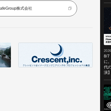
afeGroup株式会社
2026
8/
に。
代
演