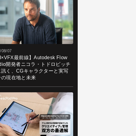
/08/07
I×VFX最前線】Autodesk Flow
udio開発者ニコラ・トドロビッチ
に訊く、CGキャラクターと実写
合の現在地と未来