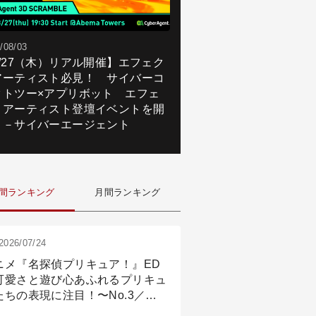
/08/03
8/27（木）リアル開催】エフェク
アーティスト必見！ サイバーコ
クトツー×アプリボット エフェ
トアーティスト登壇イベントを開
！－サイバーエージェント
間ランキング
月間ランキング
2026/07/24
ニメ『名探偵プリキュア！』ED
可愛さと遊び心あふれるプリキュ
たちの表現に注目！〜No.3／ア
メーション付け篇