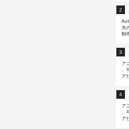
Au
光
制作
Tr
作
ア
、
ア
デ
ア
、
ア
出