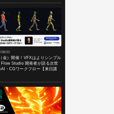
/08/03
7（金）開催！VFXはよりシンプル
Flow Studio 開発者が語る次世
のAI・CGワークフロー【来日講
】