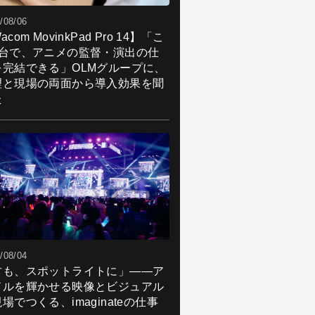
/08/06
acom MovinkPad Pro 14】「こ
1台で、アニメの監督・演出の仕
を完結できる」OLMグループに、
理と現場の両面から導入効果を聞
た
/08/04
君も、スポットライトに」――ア
ドルを輝かせる映像とビジュアル
場でつくる、imaginateの仕事