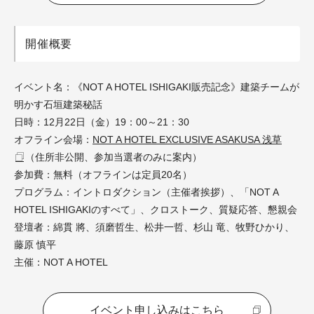
開催概要
イベント名：《NOT A HOTEL ISHIGAKI販売記念》建築チームが
明かす石垣建築秘話
日時：12月22日（金）19：00～21：30
オフライン会場：
NOT A HOTEL EXCLUSIVE ASAKUSA 浅草
（住所非公開、参加当選者のみに案内）
参加費：無料（オフラインは定員20名）
プログラム：イントロダクション（主催者挨拶）、「NOT A
HOTEL ISHIGAKIのすべて」、クロストーク、質疑応答、懇親会
登壇者：綿貫 將、須磨哲生、松井一哲、杉山 竜、牧野ひかり、
藤原 慎平
主催：NOT A HOTEL
イベント申し込みはこちら