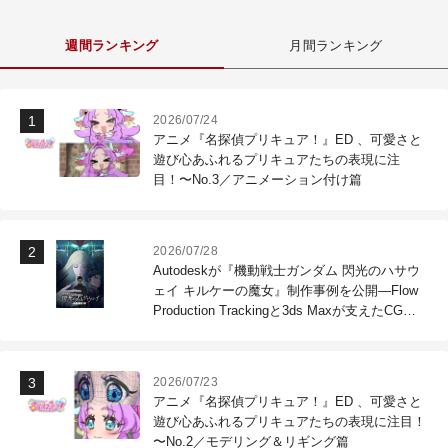
週間ランキング
月間ランキング
2026/07/24
アニメ『名探偵プリキュア！』ED 、可愛さと
遊び心あふれるプリキュアたちの表現に注
目！〜No.3／アニメーション付け篇
2026/07/28
Autodeskが『機動戦士ガンダム 閃光のハサウ
ェイ キルケーの魔女』制作事例を公開―Flow
Production Trackingと3ds Maxが支えたCG制
作現場
2026/07/23
アニメ『名探偵プリキュア！』ED 、可愛さと
遊び心あふれるプリキュアたちの表現に注目！
〜No.2／モデリング＆リギング篇