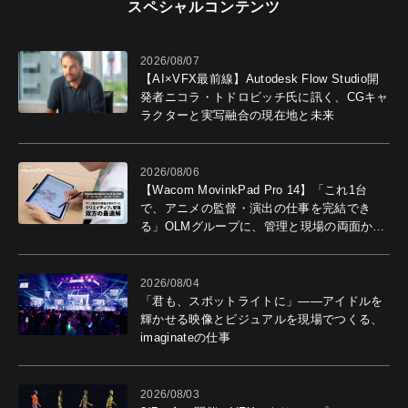
スペシャルコンテンツ
2026/08/07
【AI×VFX最前線】Autodesk Flow Studio開
発者ニコラ・トドロビッチ氏に訊く、CGキャ
ラクターと実写融合の現在地と未来
2026/08/06
【Wacom MovinkPad Pro 14】「これ1台
で、アニメの監督・演出の仕事を完結でき
る」OLMグループに、管理と現場の両面から
導入効果を聞いた
2026/08/04
「君も、スポットライトに」――アイドルを
輝かせる映像とビジュアルを現場でつくる、
imaginateの仕事
2026/08/03