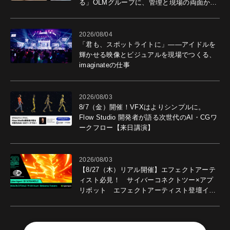
る」OLMグループに、管理と現場の両面から
導入効果を聞いた
2026/08/04
「君も、スポットライトに」――アイドルを
輝かせる映像とビジュアルを現場でつくる、
imaginateの仕事
2026/08/03
8/7（金）開催！VFXはよりシンプルに。
Flow Studio 開発者が語る次世代のAI・CGワ
ークフロー【来日講演】
2026/08/03
【8/27（木）リアル開催】エフェクトアーテ
ィスト必見！ サイバーコネクトツー×アプ
リボット エフェクトアーティスト登壇イベ
ントを開催！－サイバーエージェント