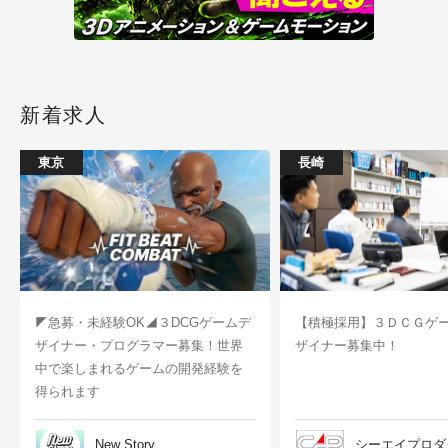
新着求人
東京
長崎
◤急募・未経験OK◢３DCGゲームデ
【積極採用】３ＤＣＧゲ
ザイナー・プログラマー募集！世界
ザイナー募集中！
中で楽しまれるゲームの開発経験を
得られます
New Story
シーエイプロダ