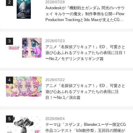
2026/07/28
Autodeskが『機動戦士ガンダム 閃光のハサウ
ェイ キルケーの魔女』制作事例を公開―Flow
Production Trackingと3ds Maxが支えたCG制
作現場
2026/07/23
アニメ『名探偵プリキュア！』ED 、可愛さと
遊び心あふれるプリキュアたちの表現に注目！
〜No.2／モデリング＆リギング篇
2026/07/22
アニメ『名探偵プリキュア！』ED 、可愛さと
遊び心あふれるプリキュアたちの表現に注
目！〜No.1／演出篇
2026/08/04
テーマは「スザンヌ」Blenderユーザー限定CG
作品コンテスト「b3d創作祭」五回目の開催が