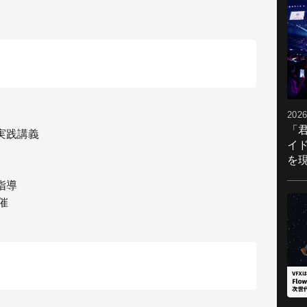
2026
「
実践講義
イ
を現
指導
催