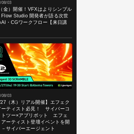
/08/03
7（金）開催！VFXはよりシンプル
Flow Studio 開発者が語る次世
のAI・CGワークフロー【来日講
】
/08/03
8/27（木）リアル開催】エフェク
アーティスト必見！ サイバーコ
クトツー×アプリボット エフェ
トアーティスト登壇イベントを開
！－サイバーエージェント