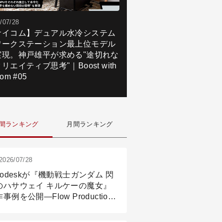
/07/28
サイコム】デュアル水冷システム
ワークステーション最上位モデル
実現。神戸雄平が求める"途切れな
リエイティブ思考"｜Boost with
om #05
間ランキング
月間ランキング
2026/07/28
todeskが『機動戦士ガンダム 閃
のハサウェイ キルケーの魔女』
事例を公開―Flow Production
ackingと3ds Maxが支えたCG制
現場