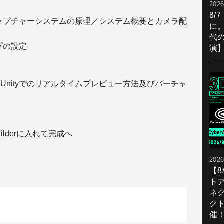
2026
8/
キャプチャーシステムの原理／システム概要とカメラ配
に。
代
プの設定
演
ilder、Unityでのリアルタイムプレビュー方法及びバーチャ
）
）
Builderに入れて完成へ
2026
【
ト
ネ
ク
催