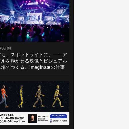
/08/04
君も、スポットライトに」――ア
ドルを輝かせる映像とビジュアル
場でつくる、imaginateの仕事