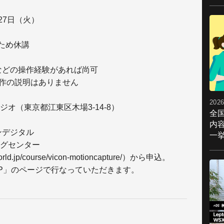
月27日（火）
ため休講
）
aなどの操作経験があれば尚可
操作の説明はありません
2026
オ（東京都江東区木場3-14-8）
全
内
ンデジタル
一挙
グセンター
.jp/course/vicon-motioncapture/）から申込。
HOP」のページで行なっていただきます。