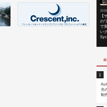
2026
【
の
で
いク
Syc
週
Au
光
制作
Tr
作