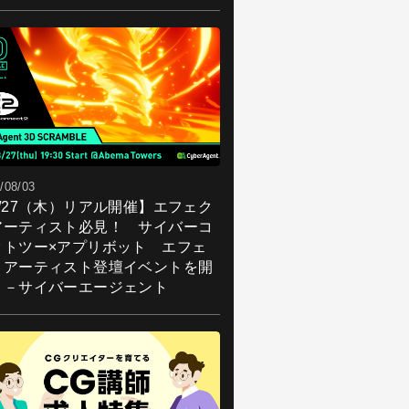
/08/03
8/27（木）リアル開催】エフェク
アーティスト必見！ サイバーコ
クトツー×アプリボット エフェ
トアーティスト登壇イベントを開
！－サイバーエージェント