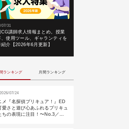
/07/31
国CG講師求人情報まとめ。授業
容、使用ツール、ギャランティを
紹介【2026年6月更新】
間ランキング
月間ランキング
2026/07/24
ニメ『名探偵プリキュア！』ED
可愛さと遊び心あふれるプリキュ
たちの表現に注目！〜No.3／ア
メーション付け篇