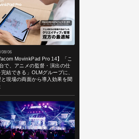
/08/06
acom MovinkPad Pro 14】「こ
1台で、アニメの監督・演出の仕
を完結できる」OLMグループに、
理と現場の両面から導入効果を聞
た