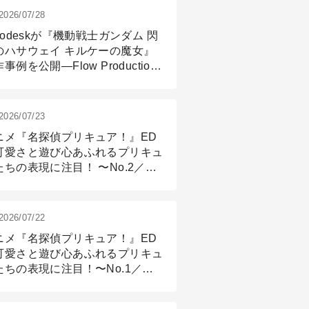
2026/07/28
todeskが『機動戦士ガンダム 閃
のハサウェイ キルケーの魔女』
事例を公開―Flow Production
ackingと3ds Maxが支えたCG制
現場
2026/07/23
ニメ『名探偵プリキュア！』ED
可愛さと遊び心あふれるプリキュ
たちの表現に注目！ 〜No.2／モ
リング＆リギング篇
2026/07/22
ニメ『名探偵プリキュア！』ED
可愛さと遊び心あふれるプリキュ
たちの表現に注目！〜No.1／演
篇