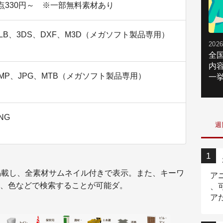
点330円～ ※一部無料素材あり
LB、3DS、DXF、M3D（メガソフト製品専用）
2026
全
内
MP、JPG、MTB（メガソフト製品専用）
一挙
NG
週
掲載し、全素材サムネイル付きで表示。また、キーワ
ア
、色などで検索することが可能ダ。
、
ア
ニ