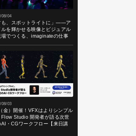
/08/04
君も、スポットライトに」――ア
ドルを輝かせる映像とビジュアル
場でつくる、imaginateの仕事
/08/03
7（金）開催！VFXはよりシンプル
Flow Studio 開発者が語る次世
のAI・CGワークフロー【来日講
】