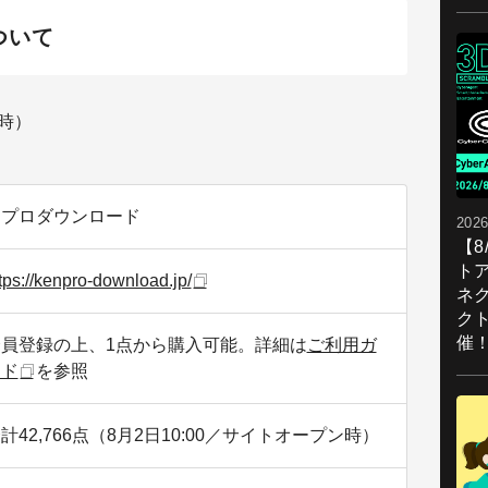
ついて
当時）
建プロダウンロード
2026
【
ト
tps://kenpro-download.jp/
ネ
ク
催
会員登録の上、1点から購入可能。詳細は
ご利用ガ
イド
を参照
計42,766点（8月2日10:00／サイトオープン時）