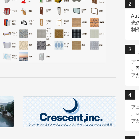
Au
光
制作
Tr
作
ア
、
ア
デ
ア
、
ア
出