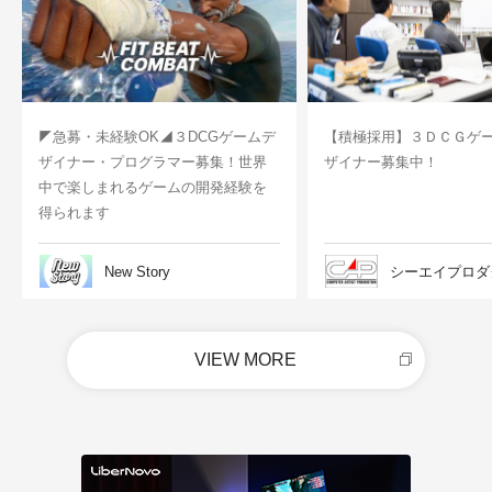
◤急募・未経験OK◢３DCGゲームデ
【積極採用】３ＤＣＧゲ
ザイナー・プログラマー募集！世界
ザイナー募集中！
中で楽しまれるゲームの開発経験を
得られます
New Story
シーエイプロダ
VIEW MORE