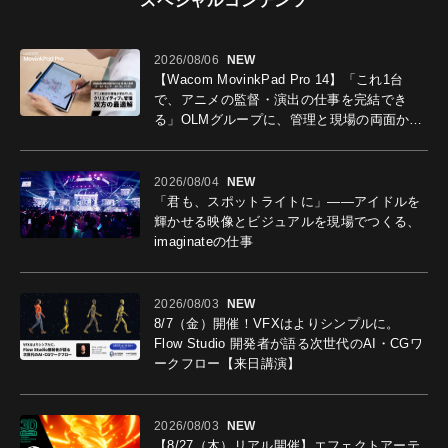
スペシャルコンテンツ
2026/08/06
NEW
【Wacom MovinkPad Pro 14】「これ1台
で、アニメの監督・演出の仕事を完結でき
る」OLMグループに、管理と現場の両面から
導入効果を聞いた
2026/08/04
NEW
「君も、スポットライトに」――アイドルを
輝かせる映像とビジュアルを現場でつくる、
imaginateの仕事
2026/08/03
NEW
8/7（金）開催！VFXはよりシンプルに。
Flow Studio 開発者が語る次世代のAI・CGワ
ークフロー【来日講演】
2026/08/03
NEW
【8/27（木）リアル開催】エフェクトアーテ