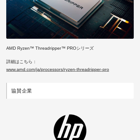
AMD Ryzen™ Threadripper™ PROシリーズ
詳細はこちら：
www.amd.com/ja/processors/ryzen-threadripper-pro
協賛企業