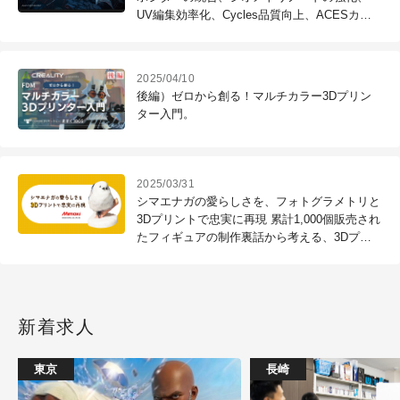
UV編集効率化、Cycles品質向上、ACESカラ
ーマネジメントへのネイティブ対応など更新多
数
2025/04/10
後編）ゼロから創る！マルチカラー3Dプリン
ター入門。
2025/03/31
シマエナガの愛らしさを、フォトグラメトリと
3Dプリントで忠実に再現 累計1,000個販売され
たフィギュアの制作裏話から考える、3Dプリ
ンタの可能性
新着求人
東京
長崎