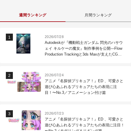
週間ランキング
月間ランキング
2026/07/28
Autodeskが『機動戦士ガンダム 閃光のハサウ
ェイ キルケーの魔女』制作事例を公開―Flow
Production Trackingと3ds Maxが支えたCG制
作現場
2026/07/24
アニメ『名探偵プリキュア！』ED 、可愛さと
遊び心あふれるプリキュアたちの表現に注
目！〜No.3／アニメーション付け篇
2026/07/23
アニメ『名探偵プリキュア！』ED 、可愛さと
遊び心あふれるプリキュアたちの表現に注目！
〜No.2／モデリング＆リギング篇