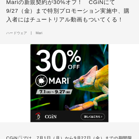
Mariの新規契約が30%オフ！ CGiNにて
9/27（金）まで特別プロモーション実施中、購
入者にはチュートリアル動画もついてくる！
ハードウェア
Mari
CGiN
では、7月1日（月）
から9月27日（金）
までの期間限