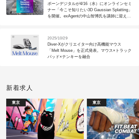
ボーンデジタルが4/16（水）にオンラインセミ
ナー「今こそ知りたい3D Gaussian Splatting」
を開催。exAgentの中山智博氏を講師に迎えノ
ウハウを紹介。
2025/10/29
Diver-Xがクリエイター向け高機能マウス
「Melt Mouse」を正式発表。マウス×トラック
パッド×テンキーを融合
新着求人
東京
東京