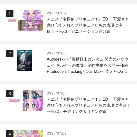
2026/07/24
アニメ『名探偵プリキュア！』ED 、可愛さと
遊び心あふれるプリキュアたちの表現に注
目！〜No.3／アニメーション付け篇
2026/07/28
Autodeskが『機動戦士ガンダム 閃光のハサウ
ェイ キルケーの魔女』制作事例を公開―Flow
Production Trackingと3ds Maxが支えたCG制
作現場
2026/07/23
アニメ『名探偵プリキュア！』ED 、可愛さと
遊び心あふれるプリキュアたちの表現に注目！
〜No.2／モデリング＆リギング篇
2026/07/22