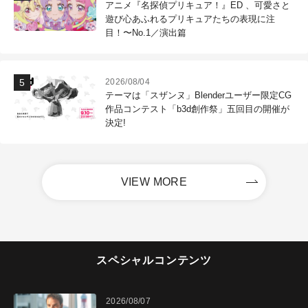
アニメ『名探偵プリキュア！』ED 、可愛さと
遊び心あふれるプリキュアたちの表現に注
目！〜No.1／演出篇
2026/08/04
テーマは「スザンヌ」Blenderユーザー限定CG
作品コンテスト「b3d創作祭」五回目の開催が
決定!
VIEW MORE
スペシャルコンテンツ
2026/08/07