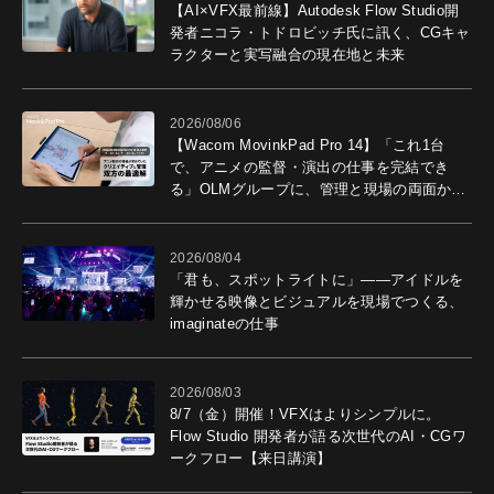
【AI×VFX最前線】Autodesk Flow Studio開
発者ニコラ・トドロビッチ氏に訊く、CGキャ
ラクターと実写融合の現在地と未来
2026/08/06
【Wacom MovinkPad Pro 14】「これ1台
で、アニメの監督・演出の仕事を完結でき
る」OLMグループに、管理と現場の両面から
導入効果を聞いた
2026/08/04
「君も、スポットライトに」――アイドルを
輝かせる映像とビジュアルを現場でつくる、
imaginateの仕事
2026/08/03
8/7（金）開催！VFXはよりシンプルに。
Flow Studio 開発者が語る次世代のAI・CGワ
ークフロー【来日講演】