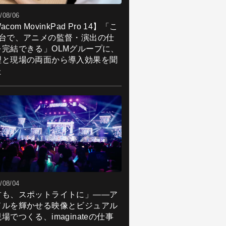
/08/06
acom MovinkPad Pro 14】「こ
1台で、アニメの監督・演出の仕
を完結できる」OLMグループに、
理と現場の両面から導入効果を聞
た
/08/04
君も、スポットライトに」――ア
ドルを輝かせる映像とビジュアル
場でつくる、imaginateの仕事