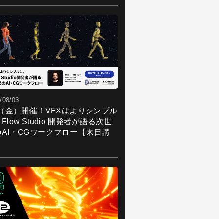
/08/03
7（金）開催！VFXはよりシンプル
Flow Studio 開発者が語る次世
のAI・CGワークフロー【来日講
】