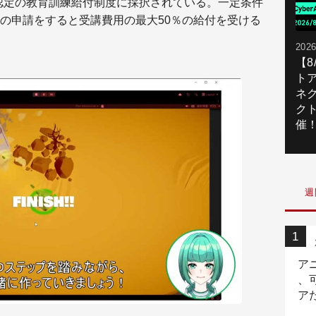
省認定の教育訓練給付制度に採択されている。一定条件
の申請をすると受講費用の最大50％の給付を受ける
2026
【
ト
ネ
ク
催
週
ア
、
ア
ニ