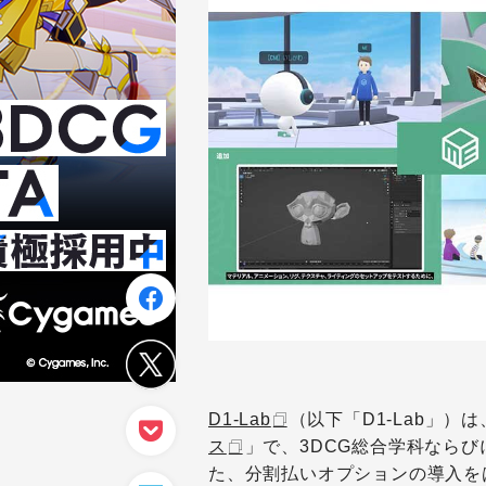
D1-Lab
（
以下「D1-Lab」
ス
」で、3DCG総合学科ならび
た、分割払いオプションの導入を