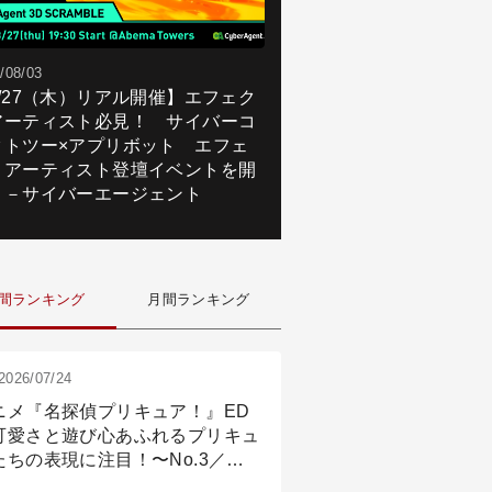
/08/03
8/27（木）リアル開催】エフェク
アーティスト必見！ サイバーコ
クトツー×アプリボット エフェ
トアーティスト登壇イベントを開
！－サイバーエージェント
間ランキング
月間ランキング
2026/07/24
ニメ『名探偵プリキュア！』ED
可愛さと遊び心あふれるプリキュ
たちの表現に注目！〜No.3／ア
メーション付け篇