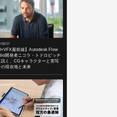
/08/07
I×VFX最前線】Autodesk Flow
udio開発者ニコラ・トドロビッチ
に訊く、CGキャラクターと実写
合の現在地と未来