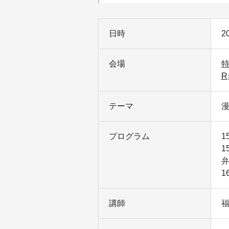
日時
2
会場
特
R
テーマ
プログラム
1
1
弁
1
講師