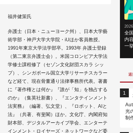
福井健策氏
2026
弁護士（日本・ニューヨーク州）、日本大学藝
全
内
術学部・神戸大学大学院・iUほか客員教授。
一挙
1991年東京大学法学部卒。1993年 弁護士登録
（第二東京弁護士会）。米国コロンビア大学法
学修士課程修了（セゾン文化財団スカラ シッ
プ）、シンガポール国立大学リサーチスカラー
週
など経て、現在骨董通り法律事務所代表。著書
に『著作権とは何か』『誰が「知」を独占する
のか』（集英社新書）、『エンタテインメント
Au
法実務』（編著、弘文堂）、『ロボット、AIと
光
法』（共著、有斐閣）ほか。文化庁、内閣府知
制作
財本部、デジタルアーカイブ学会、エンターテ
Tr
作
インメント・ロイヤーズ・ネットワークなど委