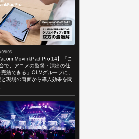
/08/06
acom MovinkPad Pro 14】「こ
1台で、アニメの監督・演出の仕
を完結できる」OLMグループに、
理と現場の両面から導入効果を聞
た