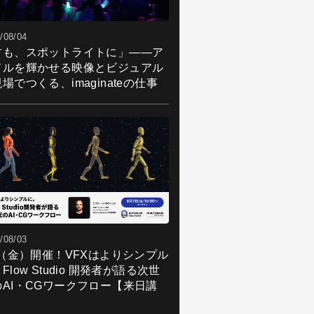
/08/04
君も、スポットライトに」――ア
ドルを輝かせる映像とビジュアル
場でつくる、imaginateの仕事
/08/03
7（金）開催！VFXはよりシンプル
Flow Studio 開発者が語る次世
のAI・CGワークフロー【来日講
】