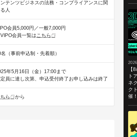
コンテンツビジネスの法務・コンプライアンスに関
わる人
IPO会員5,000円／一般7,000円
VIPO会員一覧は
こちら
0名（事前申込制・先着順）
2026
【
025年5月16日（金）17:00まで
ト
※定員に達し次第、申込受付終了お申し込みは終了
ネ
ク
催
こちら
から