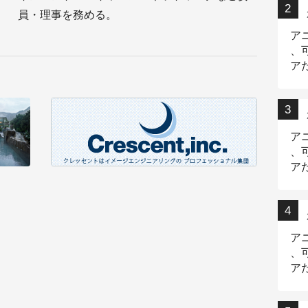
員・理事を務める。
ア
、
ア
ニ
ア
、
ア
デ
ア
、
ア
出