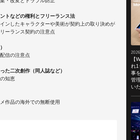
案・改変とトラブル防止
ントなどの権利とフリーランス法
インしたキャラクターや美術が契約上の取り決めが
リーランス契約の注意点
）
2026
配信の注意点
【W
れ
った二次創作（同人誌など）
事
の知恵
管
い
メ作品の海外での無断使用