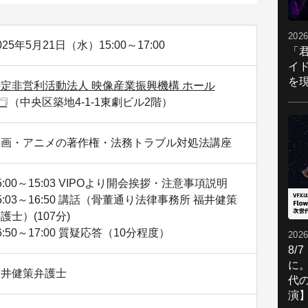
2026
025年5月21日（水）15:00～17:00
「
イ
を現
定非営利活動法人 映像産業振興機構 ホール
（中央区築地4-1-1東劇ビル2階）
漫画・アニメの著作権・法務トラブル対処法講座
5:00～15:03 VIPOより開会挨拶・注意事項説明
5:03～16:50 講話（骨董通り法律事務所 福井健策
護士）(107分)
6:50～17:00 質疑応答（10分程度）
2026
8/
に。
福井健策弁護士
代
演