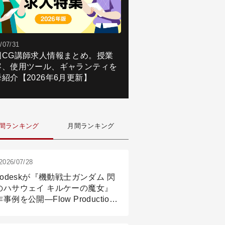
/07/31
国CG講師求人情報まとめ。授業
容、使用ツール、ギャランティを
紹介【2026年6月更新】
間ランキング
月間ランキング
2026/07/28
todeskが『機動戦士ガンダム 閃
のハサウェイ キルケーの魔女』
事例を公開―Flow Production
ackingと3ds Maxが支えたCG制
現場