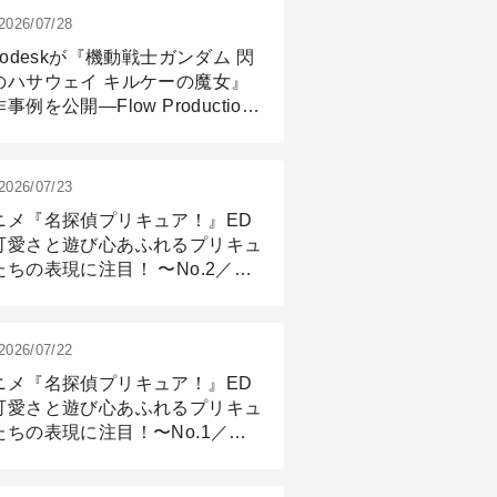
2026/07/28
todeskが『機動戦士ガンダム 閃
のハサウェイ キルケーの魔女』
事例を公開―Flow Production
ackingと3ds Maxが支えたCG制
現場
2026/07/23
ニメ『名探偵プリキュア！』ED
可愛さと遊び心あふれるプリキュ
たちの表現に注目！ 〜No.2／モ
リング＆リギング篇
2026/07/22
ニメ『名探偵プリキュア！』ED
可愛さと遊び心あふれるプリキュ
たちの表現に注目！〜No.1／演
篇