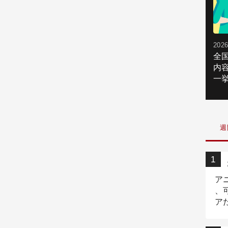
2026
全
内
一挙
週
ア
、
ア
ニ