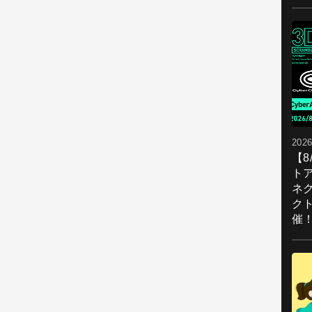
2026
【
ト
ネ
ク
催