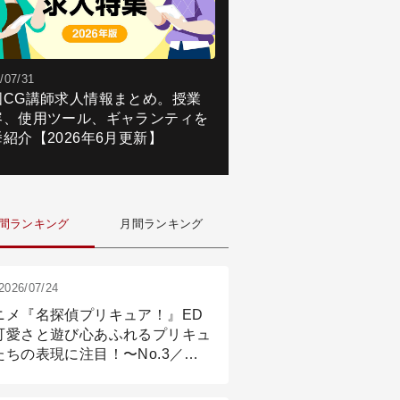
/07/31
国CG講師求人情報まとめ。授業
容、使用ツール、ギャランティを
紹介【2026年6月更新】
間ランキング
月間ランキング
2026/07/24
ニメ『名探偵プリキュア！』ED
可愛さと遊び心あふれるプリキュ
たちの表現に注目！〜No.3／ア
メーション付け篇