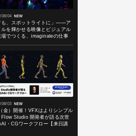
/08/04
NEW
君も、スポットライトに」――ア
ドルを輝かせる映像とビジュアル
場でつくる、imaginateの仕事
/08/03
NEW
7（金）開催！VFXはよりシンプル
Flow Studio 開発者が語る次世
のAI・CGワークフロー【来日講
】