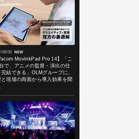
/08/06
NEW
acom MovinkPad Pro 14】「こ
1台で、アニメの監督・演出の仕
を完結できる」OLMグループに、
理と現場の両面から導入効果を聞
た