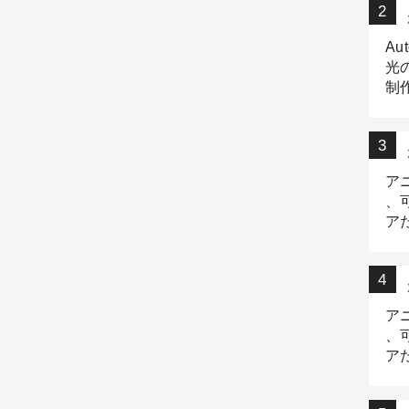
Au
光
制作
Tr
作
ア
、
ア
デ
ア
、
ア
出