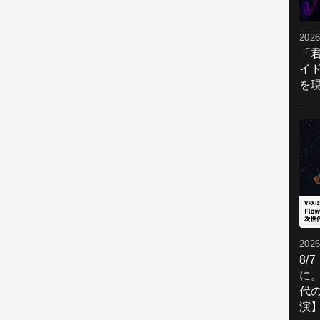
2026
「
イ
を現
2026
8/
に。
代
演